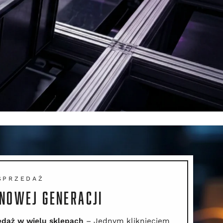
SPRZEDAŻ
NOWEJ GENERACJI
daż w wielu sklepach
– Jednym kliknięciem