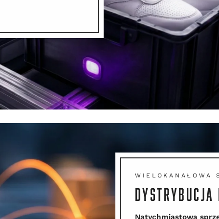
WIELOKANAŁOWA 
DYSTRYBUCJA 
Natychmiastowa sprze