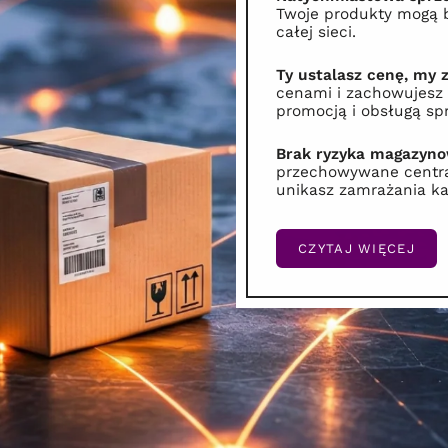
Twoje produkty mogą 
całej sieci.
Ty ustalasz cenę, my 
cenami i zachowujesz
promocją i obsługą sp
Brak ryzyka magazyno
przechowywane central
unikasz zamrażania kap
CZYTAJ WIĘCEJ