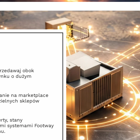
rzedawaj obok
rynku o dużym
anie na marketplace
ielnych sklepów
rty, stany
ymi systemami Footway
mu.