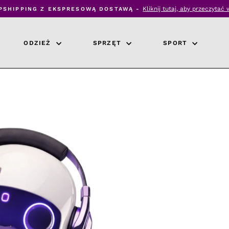
Kliknij tutaj, aby przeczytać 
PSHIPPING Z EKSPRESOWĄ DOSTAWĄ -
Wstrzymaj
pokaz
slajdów
ODZIEŻ
SPRZĘT
SPORT