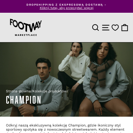
Przejdź
DROPSHIPPING Z EKSPRESOWĄ DOSTAWĄ -
do
Kliknij tutaj, aby przeczytać więcej
Wstrzymaj
treści
pokaz
slajdów
WYSZUKIWANIE PR
NAWIGACJA NA
KOSZ
Strona główna
/
Kolekcje produktów
/
CHAMPION
Odkryj naszą ekskluzywną kolekcję Champion, gdzie ikoniczny styl
sportowy spotyka się z nowoczesnym streetwearem. Każdy element