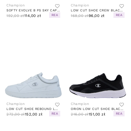
Champion
Champion
SOFTY EVOLVE B PS SKY CAPTAIN A
LOW CUT SHOE CREW BLACK BEAUTY
REA
REA
192,00 zł
114,00 zł
168,00 zł
96,00 zł
Champion
Champion
LOW CUT SHOE REBOUND LOW WW001
ORION LOW CUT SHOE BLACK BEAUTY
REA
REA
272,00 zł
152,00 zł
216,00 zł
151,00 zł