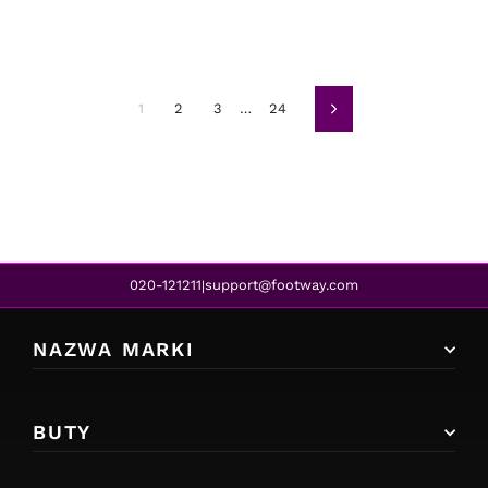
1
2
3
…
24
Dalej
020-121211
support@footway.com
|
NAZWA MARKI
BUTY