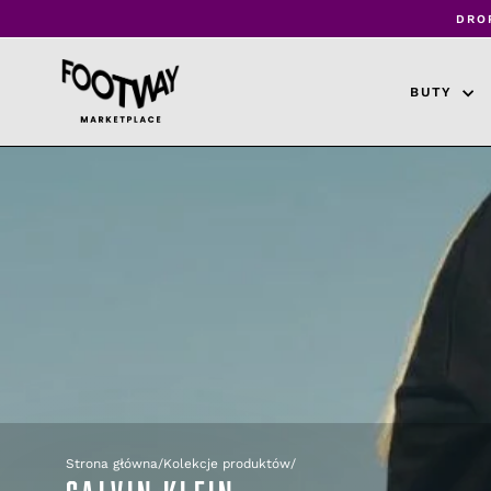
Przejdź
DRO
do
treści
BUTY
Strona główna
/
Kolekcje produktów
/