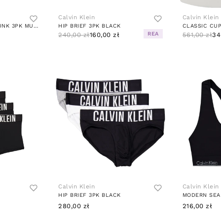
Calvin Klein
Calvin Klein
COTTON STRETCH TRUNK 3PK MULTI
HIP BRIEF 3PK BLACK
CLASSIC CU
REA
240,00 zł
160,00 zł
561,00 zł
34
Calvin Klein
Calvin Klein
HIP BRIEF 3PK BLACK
280,00 zł
216,00 zł