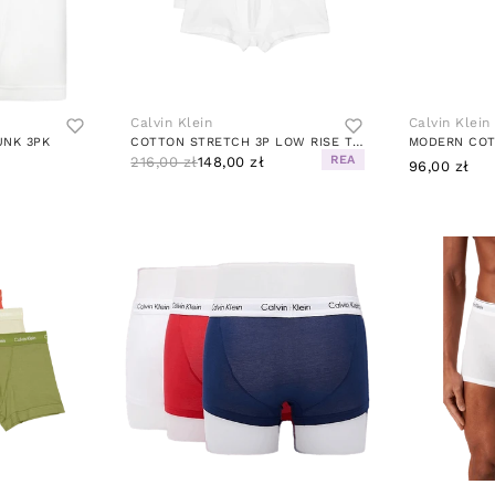
Calvin Klein
Calvin Klein
UNK 3PK
COTTON STRETCH 3P LOW RISE TRUNK WHITE
MODERN COT
REA
216,00 zł
148,00 zł
96,00 zł