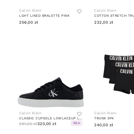
Calvin Klein
Calvin Klein
LGHT LINED BRALETTE PINK
256,00 zł
232,00 zł
Calvin Klein
Calvin Klein
CLASSIC CUPSOLE LOWLACEUP LTH BLACK
TRUNK 3PK
REA
561,00 zł
320,00 zł
240,00 zł