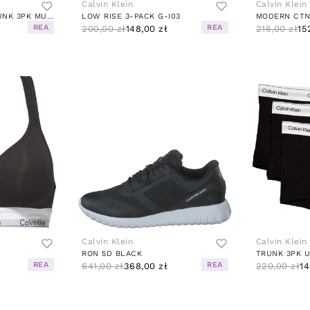
Calvin Klein
Calvin Klein
COTTON STRETCH TRUNK 3PK MULTI
LOW RISE 3-PACK G-I03
REA
REA
200,00 zł
148,00 zł
216,00 zł
15
Calvin Klein
Calvin Klein
K
RON 5D BLACK
REA
REA
641,00 zł
368,00 zł
220,00 zł
14