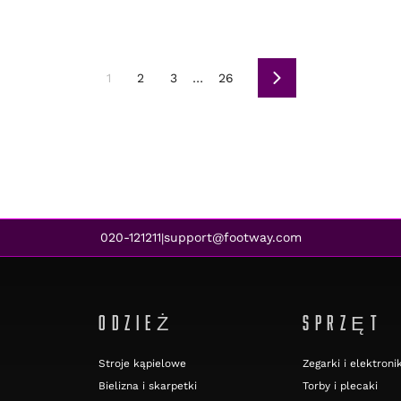
1
2
3
…
26
Dalej
020-121211
support@footway.com
|
ODZIEŻ
SPRZĘT
Stroje kąpielowe
Zegarki i elektroni
Bielizna i skarpetki
Torby i plecaki