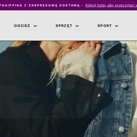
Kliknij tutaj, aby przeczytać 
PSHIPPING Z EKSPRESOWĄ DOSTAWĄ -
Wstrzymaj
pokaz
slajdów
ODZIEŻ
SPRZĘT
SPORT