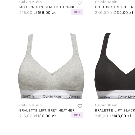
Calvin Klein
Calvin Klein
MODERN CTN STRETCH TRUNK 3PK MULTI
REA
216,00 zł
156,00 zł
240,00 zł
232,00 zł
Calvin Klein
Calvin Klein
BRALETTE LIFT GREY HEATHER
BRALETTE LIFT BLAC
REA
216,00 zł
136,00 zł
216,00 zł
148,00 zł