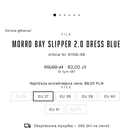
Strona główna
/
FILA
MORRO BAY SLIPPER 2.0 DRESS BLUE
Article Nr: 61108-99
Cena
Cena
113,00 zł
92,00 zł
regularna
promocyjna
W tym VAT
Najniższa wcześniejsza cena:
88,00 PLN
SIZE
EU 36
EU 37
EU 38
EU 39
EU 40
EU 41
EU 42
Ekspresowa wysyłka – 365 dni na zwrot