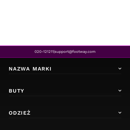
FILA
MORRO BAY SLIPPER 2.0 DRESS BLUE
113,00 zł
92,00 zł
REA
020-121211
support@footway.com
|
NAZWA MARKI
BUTY
ODZIEŻ