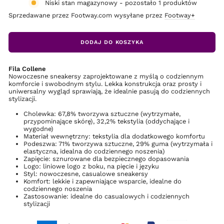
Niski stan magazynowy - pozostało 1 produktów
Sprzedawane przez Footway.com wysyłane przez
Footway+
DODAJ DO KOSZYKA
Fila Collene
Nowoczesne sneakersy zaprojektowane z myślą o codziennym
komforcie i swobodnym stylu. Lekka konstrukcja oraz prosty i
uniwersalny wygląd sprawiają, że idealnie pasują do codziennych
stylizacji.
Cholewka: 67,8% tworzywa sztuczne (wytrzymałe,
przypominające skórę), 32,2% tekstylia (oddychające i
wygodne)
Materiał wewnętrzny: tekstylia dla dodatkowego komfortu
Podeszwa: 71% tworzywa sztuczne, 29% guma (wytrzymała i
elastyczna, idealna do codziennego noszenia)
Zapięcie: sznurowane dla bezpiecznego dopasowania
Logo: liniowe logo z boku, na pięcie i języku
Styl: nowoczesne, casualowe sneakersy
Komfort: lekkie i zapewniające wsparcie, idealne do
codziennego noszenia
Zastosowanie: idealne do casualowych i codziennych
stylizacji