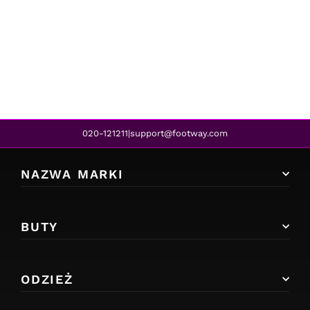
FILA
COLLENE WMN WHITE
320,00 zł
264,00 zł
REA
020-121211
support@footway.com
|
NAZWA MARKI
BUTY
ODZIEŻ