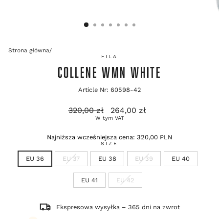
Strona główna
/
FILA
COLLENE WMN WHITE
Article Nr: 60598-42
Cena
Cena
320,00 zł
264,00 zł
regularna
promocyjna
W tym VAT
Najniższa wcześniejsza cena:
320,00 PLN
SIZE
EU 36
EU 37
EU 38
EU 39
EU 40
EU 41
EU 42
Ekspresowa wysyłka – 365 dni na zwrot