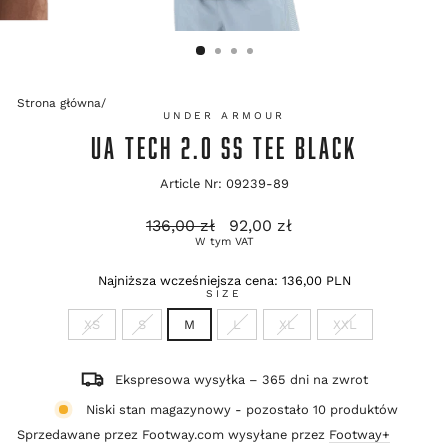
Strona główna
/
UNDER ARMOUR
UA TECH 2.0 SS TEE BLACK
Article Nr: 09239-89
Cena
Cena
136,00 zł
92,00 zł
regularna
promocyjna
W tym VAT
Najniższa wcześniejsza cena:
136,00 PLN
SIZE
XS
S
M
L
XL
XXL
Ekspresowa wysyłka – 365 dni na zwrot
Niski stan magazynowy - pozostało 10 produktów
Sprzedawane przez Footway.com wysyłane przez
Footway+