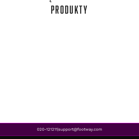
PRODUKTY
Under Armour
UA TECH 2.0 SS TEE BLACK
136,00 zł
92,00 zł
REA
020-121211
support@footway.com
|