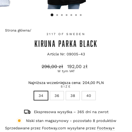
Strona główna
/
2117 OF SWEDEN
KIRUNA PARKA BLACK
Article Nr: 09005-43
Cena
Cena
296,00 zł
192,00 zł
regularna
promocyjna
W tym VAT
Najniższa wcześniejsza cena:
204,00 PLN
SIZE
34
36
38
40
Ekspresowa wysyłka – 365 dni na zwrot
Niski stan magazynowy - pozostało 8 produktów
Sprzedawane przez Footway.com wysyłane przez
Footway+