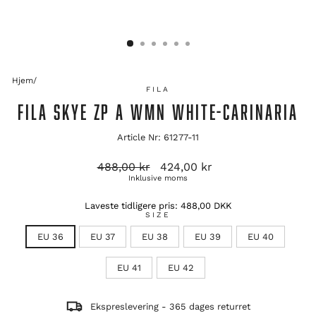
Hjem
/
FILA
FILA SKYE ZP A WMN WHITE-CARINARIA
Article Nr: 61277-11
Originalpris
Salgspris
488,00 kr
424,00 kr
Inklusive moms
Laveste tidligere pris:
488,00 DKK
SIZE
EU 36
EU 37
EU 38
EU 39
EU 40
EU 41
EU 42
Ekspreslevering - 365 dages returret