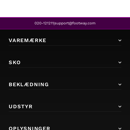
020-121211
support@footway.com
|
VAREMÆRKE
SKO
BEKLÆDNING
UDSTYR
OPLYSNINGER