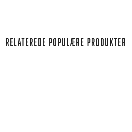
RELATEREDE POPULÆRE PRODUKTER
FILA
FILA SKYE ZP A WMN WHITE-CARINARIA
488,00 kr
424,00 kr
REA