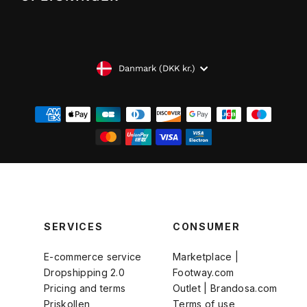
VALUTA
Danmark (DKK kr.)
SERVICES
CONSUMER
E-commerce service
Marketplace |
Dropshipping 2.0
Footway.com
Pricing and terms
Outlet | Brandosa.com
Priskollen
Terms of use