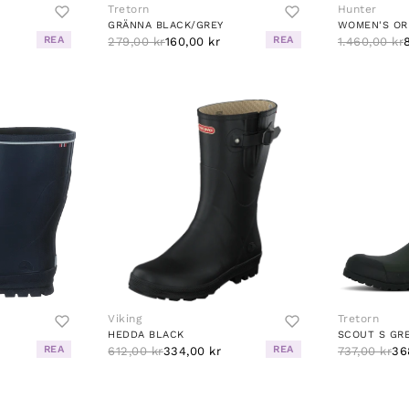
Tretorn
Hunter
GRÄNNA BLACK/GREY
WOMEN'S ORI
REA
REA
279,00 kr
160,00 kr
1.460,00 kr
Viking
Tretorn
HEDDA BLACK
SCOUT S GR
REA
REA
612,00 kr
334,00 kr
737,00 kr
36