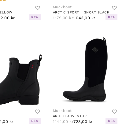
Muckboot
YELLOW
ARCTIC SPORT II SHORT BLACK
REA
REA
2,00 kr
1.179,00 kr
1.043,00 kr
Muckboot
ARCTIC ADVENTURE
REA
REA
1,00 kr
1.144,00 kr
723,00 kr