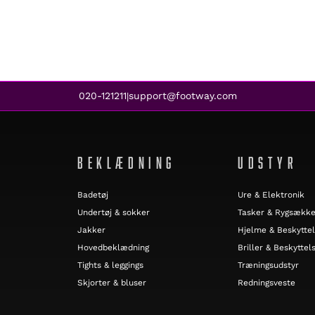
020-121211
support@footway.com
|
BEKLÆDNING
UDSTYR
Badetøj
Ure & Elektronik
Undertøj & sokker
Tasker & Rygsækk
Jakker
Hjelme & Beskytte
Hovedbeklædning
Briller & Beskyttels
Tights & leggings
Træningsudstyr
Skjorter & bluser
Redningsveste