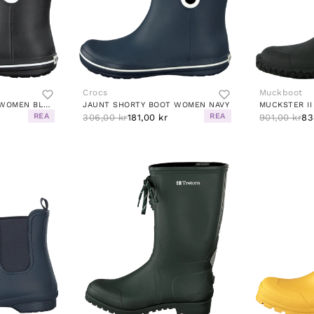
Crocs
Muckboot
JAUNT SHORTY BOOT WOMEN BLACK
JAUNT SHORTY BOOT WOMEN NAVY
MUCKSTER II
REA
REA
306,00 kr
181,00 kr
901,00 kr
83