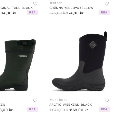
Tretorn
GINAL TALL BLACK
GRÄNNA YELLOW/YELLOW
REA
REA
834,00 kr
375,00 kr
174,00 kr
Muckboot
EEN
ARCTIC WEEKEND BLACK
REA
REA
8,00 kr
1.040,00 kr
869,00 kr