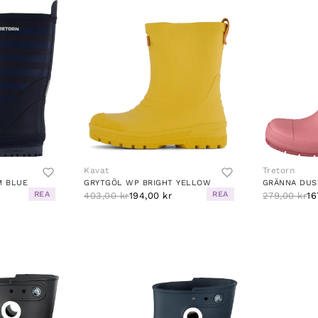
Kavat
Tretorn
M BLUE
GRYTGÖL WP BRIGHT YELLOW
GRÄNNA DUS
REA
REA
403,00 kr
194,00 kr
279,00 kr
16