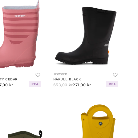
Tretorn
TY CEDAR
HÅKULL BLACK
REA
REA
7,00 kr
653,00 kr
271,00 kr