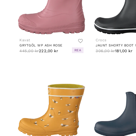
Kavat
Crocs
GRYTGÖL WP ASH ROSE
REA
445,00 kr
222,00 kr
306,00 kr
181,00 kr