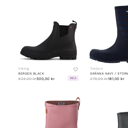
Viking
Tretorn
BERGEN BLACK
GRÄNNA NAVY / STOR
REA
834,00 kr
500,00 kr
279,00 kr
181,00 kr