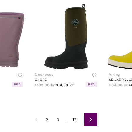
Muckboot
Viking
CHORE
SEILAS YEL
REA
REA
1.109,00 kr
904,00 kr
584,00 kr
34
1
2
3
…
12
Næste