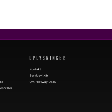
OPLYSNINGER
Kontakt
e
Servicevilkår
lse
Om Footway OaaS
esbriller