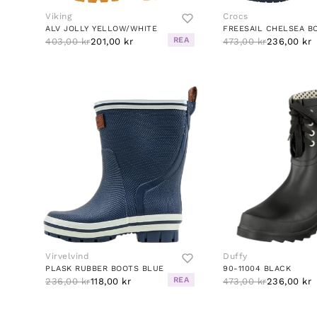
Viking
Crocs
ALV JOLLY YELLOW/WHITE
REA
403,00 kr
201,00 kr
473,00 kr
236,00 kr
Virvelvind
Duffy
PLASK RUBBER BOOTS BLUE
90-11004 BLACK
REA
236,00 kr
118,00 kr
473,00 kr
236,00 kr