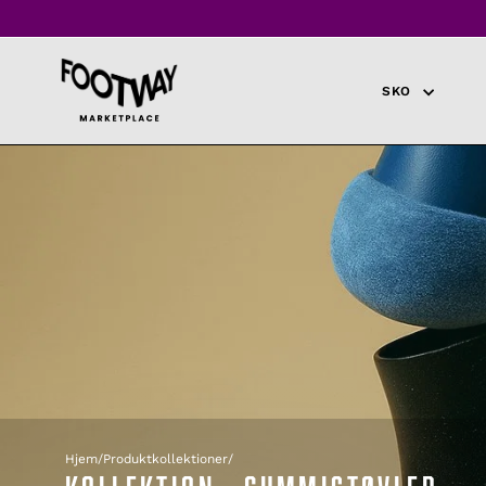
Spring
til
indhold
SKO
Hjem
/
Produktkollektioner
/