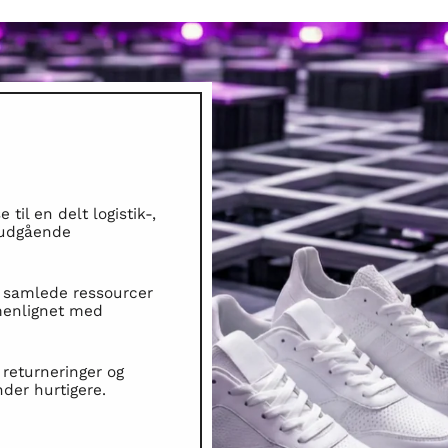
 til en delt logistik-,
orudgående
g samlede ressourcer
menlignet med
 returneringer og
der hurtigere.