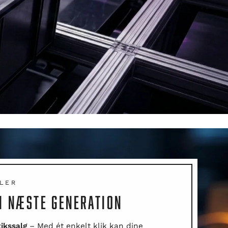
LER
 I NÆSTE GENERATION
tikssalg
– Med ét enkelt klik kan dine