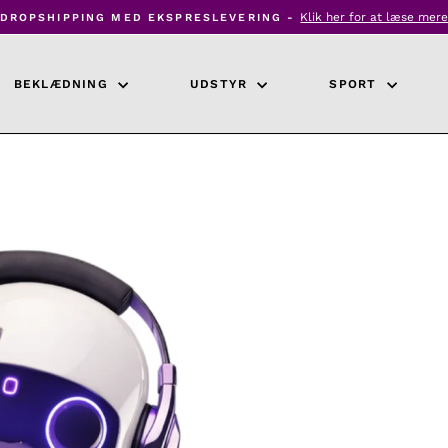
Klik her for at læse mer
DROPSHIPPING MED EKSPRESLEVERING -
Pause
diasshow
BEKLÆDNING
UDSTYR
SPORT