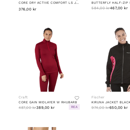
CORE DRY ACTIVE COMFORT LS JR UNIVERSE
BUTTERFLY HALF-ZIP 
584,00 kr
467,00 kr
376,00 kr
Craft
Fischer
CORE GAIN MIDLAYER W RHUBARB
KIRUNA JACKET BLAC
REA
487,00 kr
389,00 kr
974,00 kr
650,00 kr