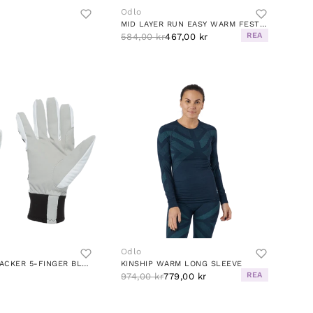
Odlo
MID LAYER RUN EASY WARM FESTIVAL FUCHSIA MELANGE
REA
584,00 kr
467,00 kr
Odlo
COMFORT TRACKER 5-FINGER BLACK/GREY
KINSHIP WARM LONG SLEEVE
REA
974,00 kr
779,00 kr