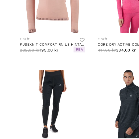
Craft
Craft
FUSEKNIT COMFORT RN LS HINT/PEAK
REA
292,00 kr
195,00 kr
417,00 kr
334,00 kr