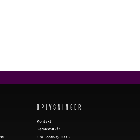
OPLYSNINGER
Kontakt
e
Servicevilkår
lse
Om Footway OaaS