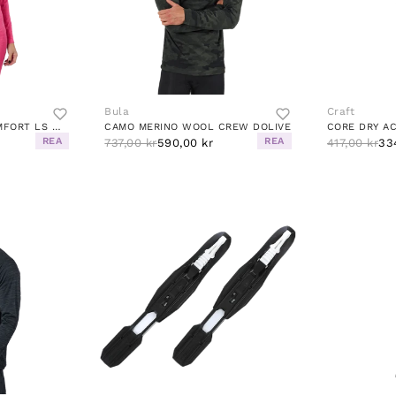
Bula
Craft
CORE DRY ACTIVE COMFORT LS W FAME
CAMO MERINO WOOL CREW DOLIVE
REA
REA
737,00 kr
590,00 kr
417,00 kr
33