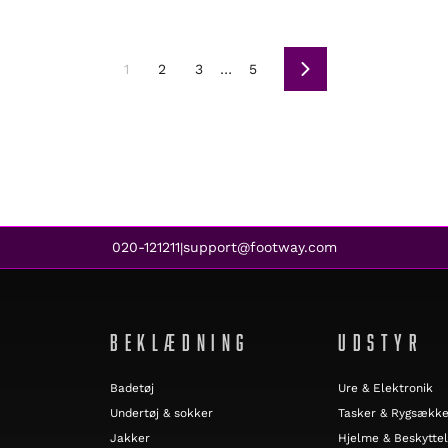
1
2
3
…
5
Næste
020-121211
support@footway.com
|
BEKLÆDNING
UDSTYR
Badetøj
Ure & Elektronik
Undertøj & sokker
Tasker & Rygsækk
Jakker
Hjelme & Beskytte