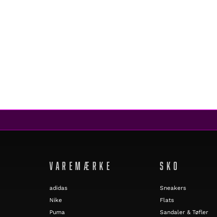
VAREMÆRKE
SKO
adidas
Sneakers
Nike
Flats
Puma
Sandaler & Tøfler