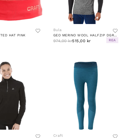
Bula
NTED HAT PINK
GEO MERINO WOOL HALFZIP DGREY
REA
974,00 kr
515,00 kr
Craft