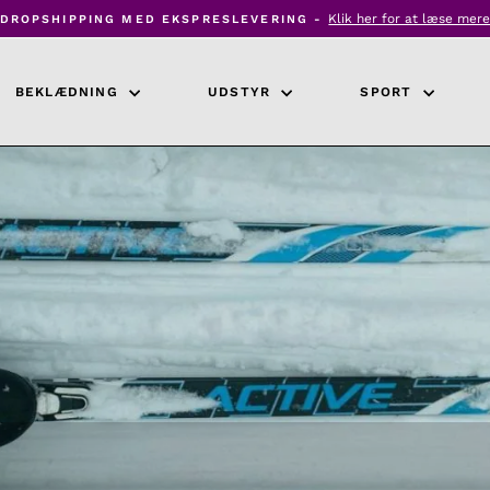
Klik her for at læse mer
DROPSHIPPING MED EKSPRESLEVERING -
Pause
diasshow
BEKLÆDNING
UDSTYR
SPORT