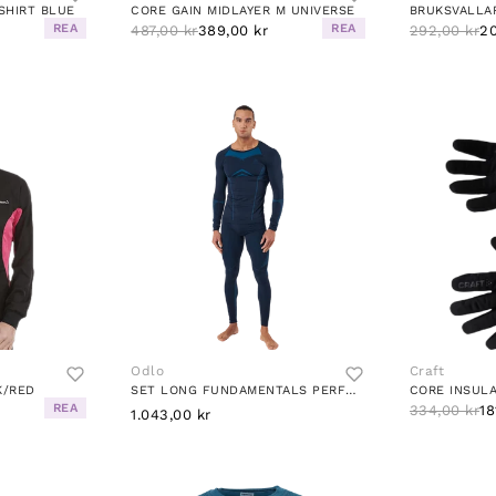
SHIRT BLUE
CORE GAIN MIDLAYER M UNIVERSE
REA
REA
487,00 kr
389,00 kr
292,00 kr
20
Odlo
Craft
K/RED
SET LONG FUNDAMENTALS PERFORMA DARK SAPPHIRE - BLUE JEWEL
CORE INSUL
REA
334,00 kr
18
1.043,00 kr