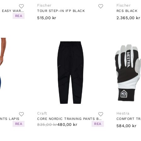
Fischer
Fischer
MID LAYER 1/2 ZIP RUN EASY WAR BLACK MELANGE
TOUR STEP-IN IFP BLACK
RCS BLACK
REA
515,00 kr
2.365,00 kr
Craft
Hestra
NTS LAPIS
CORE NORDIC TRAINING PANTS BLACK
REA
REA
835,00 kr
480,00 kr
584,00 kr