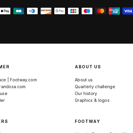
MER
ABOUT US
ace | Footway.com
About us
Brandosa.com
Quarterly challenge
 use
Our history
der
Graphics & logos
ERS
FOOTWAY