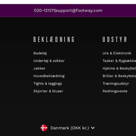
020-121211
support@footway.com
|
BEKLÆDNING
UDSTYR
Badetøj
Ure & Elektronik
Undertøj & sokker
Tasker & Rygsækk
Jakker
Hjelme & Beskytte
Hovedbeklædning
Briller & Beskyttels
Tights & leggings
Træningsudstyr
Skjorter & bluser
Redningsveste
VALUTA
Danmark (DKK kr.)