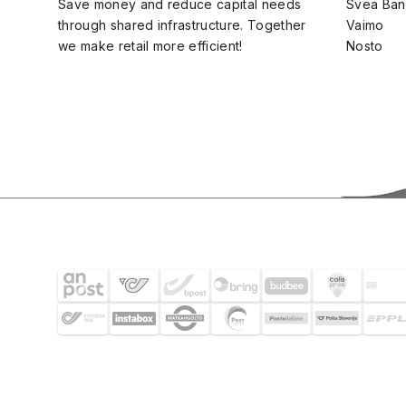
Save money and reduce capital needs
Svea Ban
through shared infrastructure. Together
Vaimo
we make retail more efficient!
Nosto
SHIPPING PARTNERS
© 2026 Footway OaaS AB. All rights reserved.