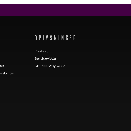
OPLYSNINGER
Kontakt
e
Servicevilkår
lse
Om Footway OaaS
esbriller