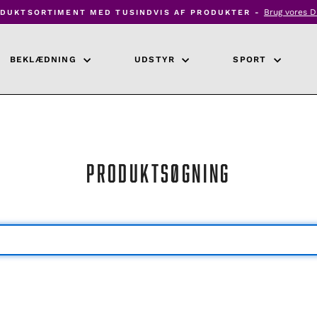
Klik her for a
DROPSHIPPING MED EKSPRESLEVERING -
Pause
diasshow
BEKLÆDNING
UDSTYR
SPORT
PRODUKTSØGNING