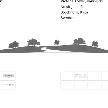
k
Victoria Tower, våning 32
Nolsögatan 3
Stockholm, Kista
Sweden
SELECTED CUSTOMERS