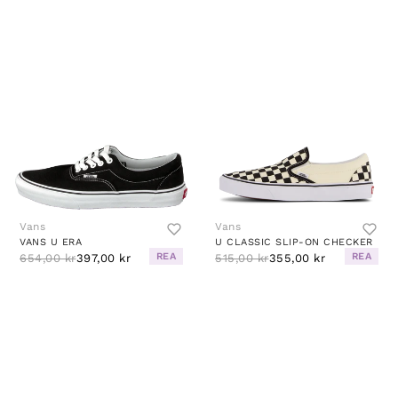
Vans
Vans
VANS U ERA
U CLASSIC SLIP-ON CHECKER
REA
REA
654,00 kr
397,00 kr
515,00 kr
355,00 kr