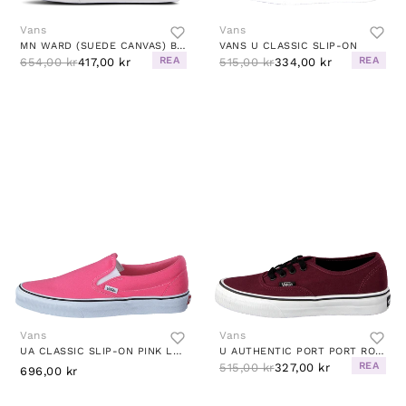
Vans
Vans
MN WARD (SUEDE CANVAS) BLACK/WHITE
VANS U CLASSIC SLIP-ON
REA
REA
654,00 kr
417,00 kr
515,00 kr
334,00 kr
Vans
Vans
UA CLASSIC SLIP-ON PINK LEMONADE/TRUE WHITE
U AUTHENTIC PORT PORT ROYALE/BLACK
REA
515,00 kr
327,00 kr
696,00 kr