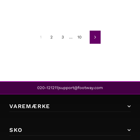
1
2
3
…
10
Næste
020-121211
support@footway.com
|
VAREMÆRKE
SKO