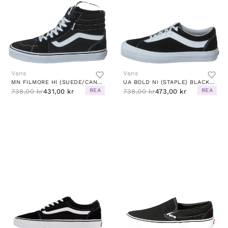
Vans
Vans
MN FILMORE HI (SUEDE/CANVAS)BLACK/WHITE
UA BOLD NI (STAPLE) BLACK/TRUE WHITE
REA
REA
738,00 kr
431,00 kr
738,00 kr
473,00 kr