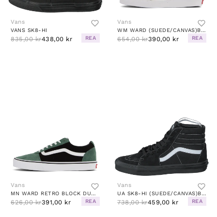
Vans
Vans
VANS SK8-HI
WM WARD (SUEDE/CANVAS)BLACK/WHITE
REA
REA
835,00 kr
438,00 kr
654,00 kr
390,00 kr
Vans
Vans
MN WARD RETRO BLOCK DUCK GREEN/WHITE
UA SK8-HI (SUEDE/CANVAS)BLKBLKTRWHT
REA
REA
626,00 kr
391,00 kr
738,00 kr
459,00 kr