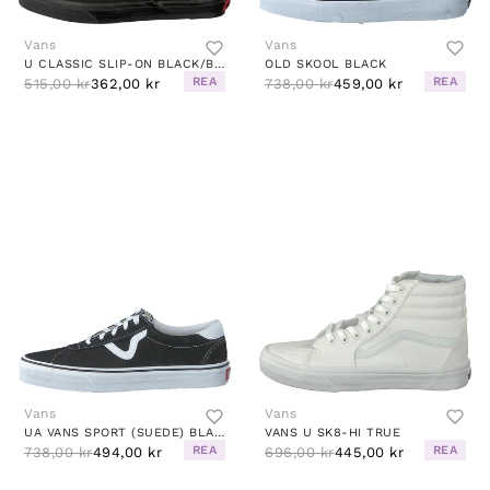
Vans
Vans
U CLASSIC SLIP-ON BLACK/BLACK
OLD SKOOL BLACK
REA
REA
515,00 kr
362,00 kr
738,00 kr
459,00 kr
Vans
Vans
UA VANS SPORT (SUEDE) BLACK
VANS U SK8-HI TRUE
REA
REA
738,00 kr
494,00 kr
696,00 kr
445,00 kr