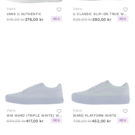
Vans
Vans
VANS U AUTHENTIC
U CLASSIC SLIP-ON TRUE WHITE
REA
REA
515,00 kr
376,00 kr
626,00 kr
390,00 kr
Vans
Vans
WM WARD (TRIPLE WHITE) WHITE
WARD PLATFORM WHITE
REA
REA
654,00 kr
417,00 kr
738,00 kr
452,00 kr