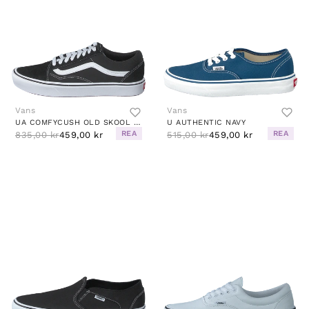
Vans
Vans
UA COMFYCUSH OLD SKOOL (CLASSIC) BLACK/TRUE WHITE
U AUTHENTIC NAVY
REA
REA
835,00 kr
459,00 kr
515,00 kr
459,00 kr