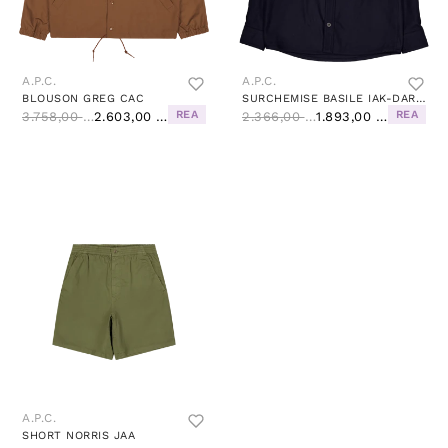
A.P.C.
A.P.C.
BLOUSON GREG CAC
SURCHEMISE BASILE IAK-DARK NAVY
REA
REA
3.758,00 kr
2.603,00 kr
2.366,00 kr
1.893,00 kr
A.P.C.
SHORT NORRIS JAA