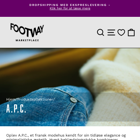
Spring
DROPSHIPPING MED EKSPRESLEVERING -
til
Klik her for at læse mere
Pause
indhold
diasshow
PRODUKTSØGNING
WEBSTEDSNAVI
INDK
Hjem
/
Produktkollektioner
/
A.P.C.
Oplev A.P.C., et fransk modehus kendt for sin tidløse elegance og
minimalistiske æstetik. Hvert beklædningsstykke kombinerer