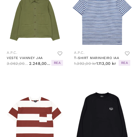
A.P.C.
A.P.C.
VESTE VIANNEY JAA
T-SHIRT MARINHEIRO IAA
REA
REA
3.062,00 kr
2.248,00 kr
1.392,00 kr
1.113,00 kr