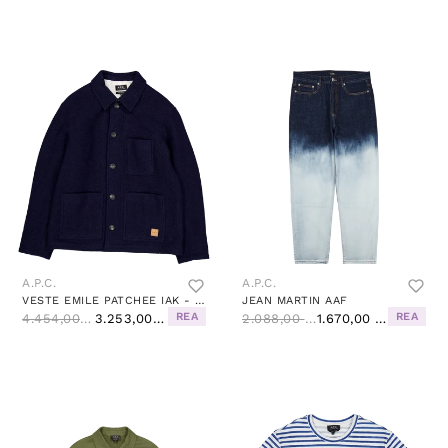
A.P.C.
A.P.C.
VESTE EMILE PATCHEE IAK - DARK NAVY
JEAN MARTIN AAF
REA
REA
4.454,00 kr
3.253,00 kr
2.088,00 kr
1.670,00 kr