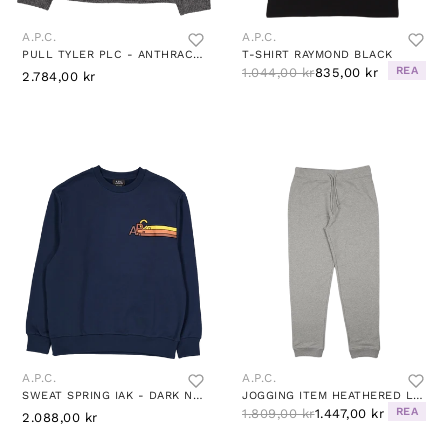
A.P.C.
A.P.C.
PULL TYLER PLC - ANTHRACITE CHINE
T-SHIRT RAYMOND BLACK
REA
1.044,00 kr
835,00 kr
2.784,00 kr
A.P.C.
A.P.C.
SWEAT SPRING IAK - DARK NAVY
JOGGING ITEM HEATHERED LIGHT GREY
REA
1.809,00 kr
1.447,00 kr
2.088,00 kr