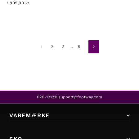
1.809,00 kr
1
2
3
…
5
Næste
020-121211
support@footway.com
|
VAREMÆRKE
SKO