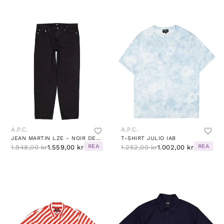
A.P.C.
A.P.C.
JEAN MARTIN LZE - NOIR DELAVE
T-SHIRT JULIO IAB
REA
REA
1.948,00 kr
1.559,00 kr
1.252,00 kr
1.002,00 kr