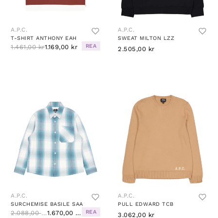
A.P.C.
A.P.C.
T-SHIRT ANTHONY EAH
SWEAT MILTON LZZ
REA
1.461,00 kr
1.169,00 kr
2.505,00 kr
A.P.C.
A.P.C.
SURCHEMISE BASILE SAA
PULL EDWARD TCB
REA
2.088,00 kr
1.670,00 kr
3.062,00 kr