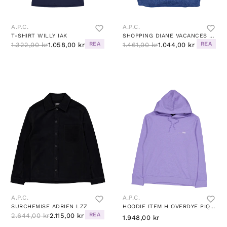
A.P.C.
A.P.C.
T-SHIRT WILLY IAK
SHOPPING DIANE VACANCES IAL
REA
REA
1.322,00 kr
1.058,00 kr
1.461,00 kr
1.044,00 kr
A.P.C.
A.P.C.
SURCHEMISE ADRIEN LZZ
HOODIE ITEM H OVERDYE PIQ - VIOLET CHINE
REA
2.644,00 kr
2.115,00 kr
1.948,00 kr