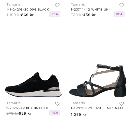
Tamaris
Tamaris
1-1-24216-20 006 BLACK
1-23744-42 WHITE UNI
REA
REA
1 199 kr
869 kr
739 kr
459 kr
Tamaris
Tamaris
1-23712-42 BLACK/GOLD
1-1-28203-20 020 BLACK MATT
REA
979 kr
629 kr
1 059 kr