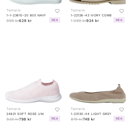
Tamaris
Tamaris
1-1-23610-20 805 NAVY
1-22126-43 IVORY COMB
REA
REA
999 kr
629 kr
1 099 kr
934 kr
Tamaris
Tamaris
24621 SOFT ROSE UNI
1-22130-44 LIGHT GREY
REA
REA
939 kr
798 kr
879 kr
749 kr