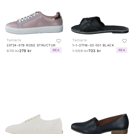
Tamaris
Tamaris
23724-579 ROSE STRUCTUR
1-1-27116-20 001 BLACK
REA
REA
679 kr
379 kr
1 059 kr
703 kr