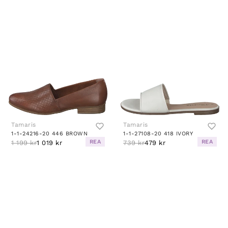
Tamaris
Tamaris
1-1-24216-20 446 BROWN
1-1-27108-20 418 IVORY
REA
REA
1 199 kr
1 019 kr
739 kr
479 kr