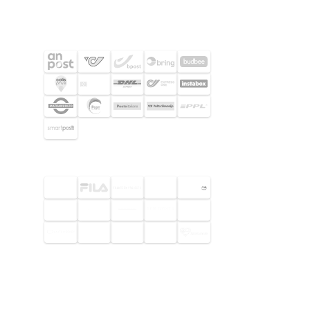
FRAKTPARTNERS
UTVALDA KUNDER
© 2026 Footway OaaS AB. Alla
rättigheter förbehållna.