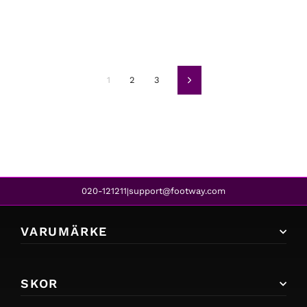
1
2
3
Nästa
020-121211
support@footway.com
|
VARUMÄRKE
SKOR