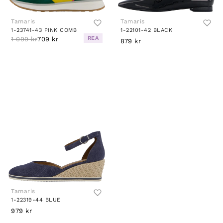
Tamaris
Tamaris
1-23741-43 PINK COMB
1-22101-42 BLACK
REA
1 099 kr
709 kr
879 kr
Tamaris
1-22319-44 BLUE
979 kr