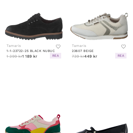
Tamaris
Tamaris
1-1-23722-25 BLACK NUBUC
23607 BEIGE
REA
REA
1 399 kr
1 189 kr
739 kr
449 kr