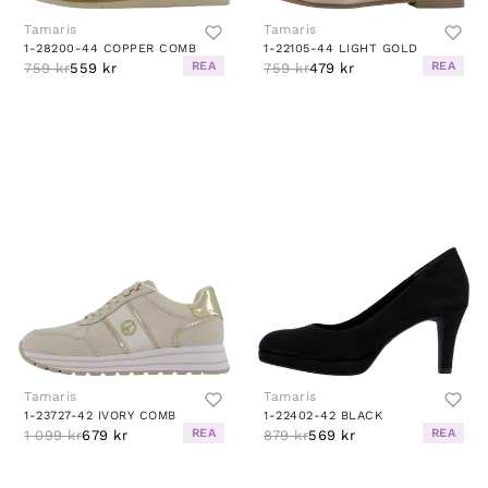
Tamaris
Tamaris
1-28200-44 COPPER COMB
1-22105-44 LIGHT GOLD
REA
REA
759 kr
559 kr
759 kr
479 kr
Tamaris
Tamaris
1-23727-42 IVORY COMB
1-22402-42 BLACK
REA
REA
1 099 kr
679 kr
879 kr
569 kr