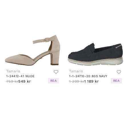
Tamaris
Tamaris
1-24412-41 NUDE
1-1-24710-20 805 NAVY
REA
REA
759 kr
549 kr
1 399 kr
1 189 kr