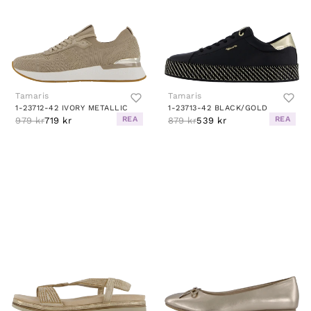
Tamaris
Tamaris
1-23712-42 IVORY METALLIC
1-23713-42 BLACK/GOLD
REA
REA
979 kr
719 kr
879 kr
539 kr