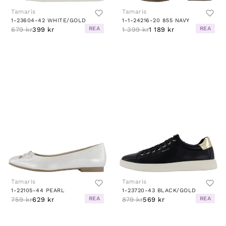
Tamaris
Tamaris
1-23604-42 WHITE/GOLD
1-1-24216-20 855 NAVY
REA
REA
679 kr
399 kr
1 399 kr
1 189 kr
Tamaris
Tamaris
1-22105-44 PEARL
1-23720-43 BLACK/GOLD
REA
REA
759 kr
629 kr
879 kr
569 kr