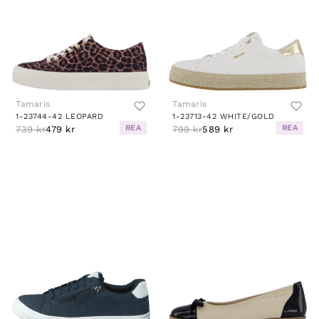
Tamaris
Tamaris
1-23744-42 LEOPARD
1-23713-42 WHITE/GOLD
REA
REA
739 kr
479 kr
799 kr
589 kr