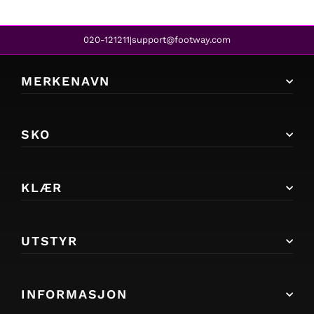
020-121211
support@footway.com
|
MERKENAVN
SKO
KLÆR
UTSTYR
INFORMASJON