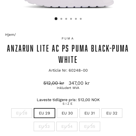
Hjem
/
PUMA
ANZARUN LITE AC PS PUMA BLACK-PUMA
WHITE
Article Nr: 60248-00
Opprinnelig
Salgspris
512,00 kr
347,00 kr
pris
Inkludert MVA
Laveste tidligere pris:
512,00 NOK
SIZE
EU 28
EU 29
EU 30
EU 31
EU 32
EU 33
EU 34
EU 35