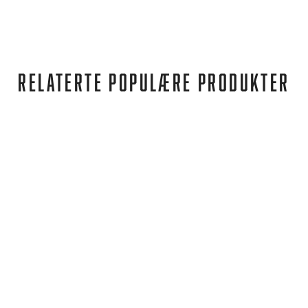
RELATERTE POPULÆRE PRODUKTER
Puma
ANZARUN LITE AC PS PUMA BLACK-PUMA WHITE
512,00 kr
347,00 kr
REA