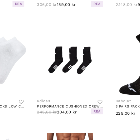
REA
REA
306,00 kr
159,00 kr
2.148,00 kr
9
adidas
Babolat
MALLORCA 3-PACK SOCKS LOW CUT WHITE
PERFORMANCE CUSHIONED CREW SOCKS 3 PAIRS BLACK
3 PAIRS PAC
REA
245,00 kr
204,00 kr
225,00 kr