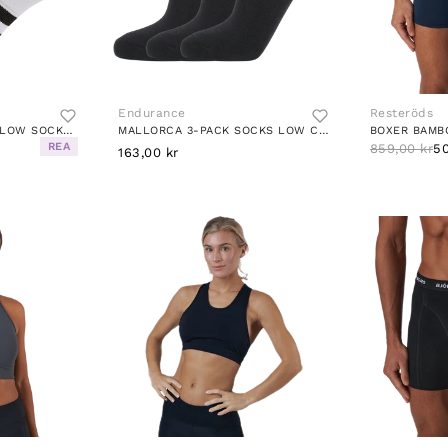
Endurance
Resteröds
PERFORMANCE LIGHT LOW SOCKS 3 PAIRS WHITE
MALLORCA 3-PACK SOCKS LOW CUT BLACK
REA
859,00 kr
50
163,00 kr