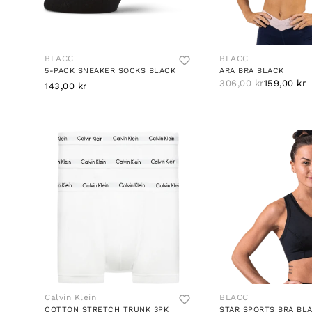
BLACC
BLACC
5-PACK SNEAKER SOCKS BLACK
ARA BRA BLACK
306,00 kr
159,00 kr
143,00 kr
Calvin Klein
BLACC
COTTON STRETCH TRUNK 3PK
STAR SPORTS BRA BL