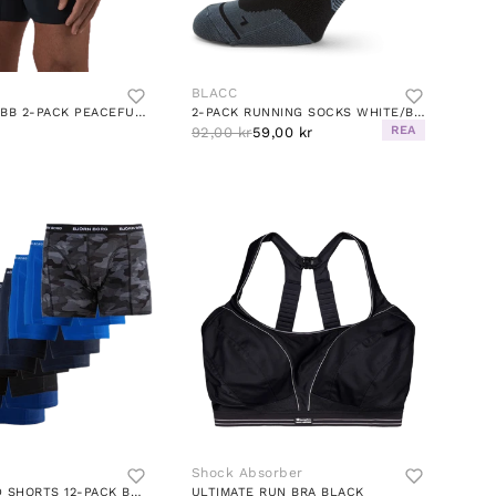
BLACC
SHORTS PER BB 2-PACK PEACEFUL GREEN
2-PACK RUNNING SOCKS WHITE/BLACK/GREY
REA
92,00 kr
59,00 kr
Shock Absorber
SAMMY SOLID SHORTS 12-PACK BLACK
ULTIMATE RUN BRA BLACK