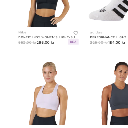
Nike
adidas
DRI-FIT INDY WOMEN'S LIGHT-SUPPORT PADDED LONGLINE SPORTS BRA BLACK/WHITE
REA
552,00 kr
296,00 kr
225,00 kr
184,00 kr