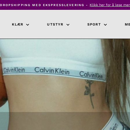
Klikk her for å lese me
DROPSHIPPING MED EKSPRESSLEVERING -
Pause
lysbildefremvisning
KLÆR
UTSTYR
SPORT
M