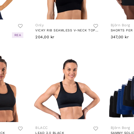
Only
Björn Borg
VICKY RIB SEAMLESS V-NECK TOP BLACK
REA
204,00 kr
347,00 kr
BLACC
Björn Borg
ACK
LEAD 2.0 BLACK