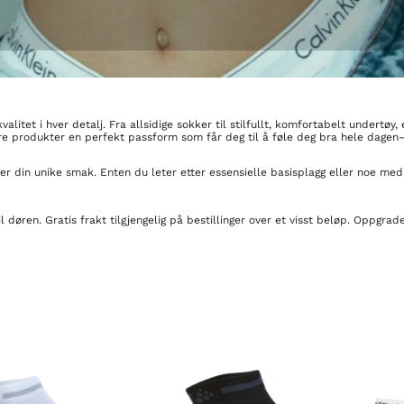
itet i hver detalj. Fra allsidige sokker til stilfullt, komfortabelt undertøy,
våre produkter en perfekt passform som får deg til å føle deg bra hele dagen—
er din unike smak. Enten du leter etter essensielle basisplagg eller noe med l
 til døren. Gratis frakt tilgjengelig på bestillinger over et visst beløp. Opp