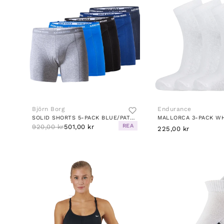
Björn Borg
Endurance
SOLID SHORTS 5-PACK BLUE/PATTERNED
MALLORCA 3-PACK WH
REA
920,00 kr
501,00 kr
225,00 kr