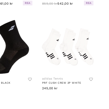
REA
REA
61,00 kr
859,00 kr
542,00 kr
adidas Tennis
K BLACK
PRF CUSH CREW 3P WHITE
245,00 kr