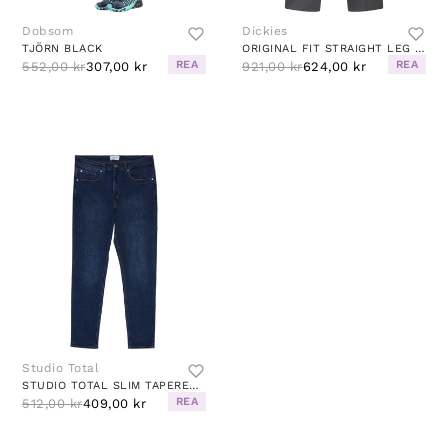
Dobsom
Dickies
TJÖRN BLACK
ORIGINAL FIT STRAIGHT LEG WORK
REA
REA
552,00 kr
307,00 kr
921,00 kr
624,00 kr
Studio Total
STUDIO TOTAL SLIM TAPERED JEANS
REA
512,00 kr
409,00 kr