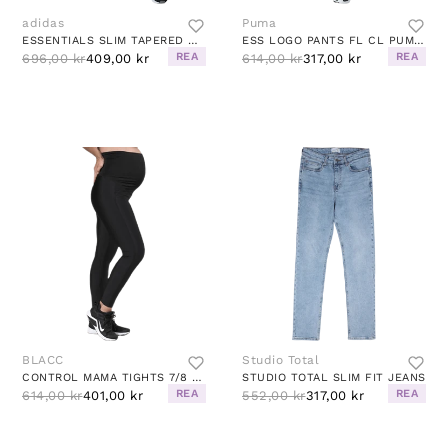
adidas
Puma
ESSENTIALS SLIM TAPERED CUFFED PANT MEDIUM GREY HEATHER / WHITE
ESS LOGO PANTS FL CL PUMA BLACK
REA
REA
696,00 kr
409,00 kr
614,00 kr
317,00 kr
BLACC
Studio Total
CONTROL MAMA TIGHTS 7/8 BLACK
STUDIO TOTAL SLIM FIT JEANS
REA
REA
614,00 kr
401,00 kr
552,00 kr
317,00 kr