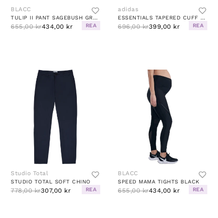
BLACC
adidas
TULIP II PANT SAGEBUSH GREEN
ESSENTIALS TAPERED CUFF 3 STRIPES PANTS BLACK
REA
REA
655,00 kr
434,00 kr
696,00 kr
399,00 kr
Studio Total
BLACC
STUDIO TOTAL SOFT CHINO
SPEED MAMA TIGHTS BLACK
REA
REA
778,00 kr
307,00 kr
655,00 kr
434,00 kr