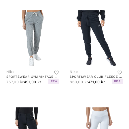
Nike
Nike
SPORTSWEAR GYM VINTAGE WOMEN'S PANTS DK GREY HEATHER/WHITE
SPORTSWEAR CLUB FLEECE WOMEN'S MID-RISE PANTS BLACK/WHITE
REA
REA
757,00 kr
491,00 kr
860,00 kr
471,00 kr