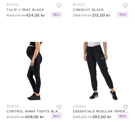
BLACC
BLACC
TULIP II PANT BLACK
CONDUCT BLACK
REA
REA
655,00 kr
434,00 kr
368,00 kr
215,00 kr
BLACC
adidas
CONTROL MAMA TIGHTS BLACK
ESSENTIALS REGULAR TAPERED CUFFED 7/8 PANT BLACK / WHITE
REA
REA
614,00 kr
409,00 kr
593,00 kr
393,00 kr