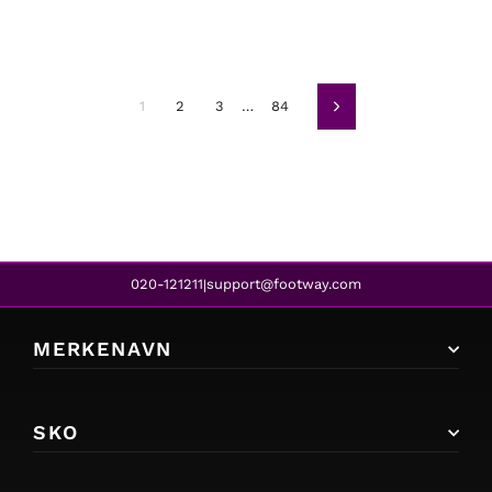
1
2
3
…
84
Neste
020-121211
support@footway.com
|
MERKENAVN
SKO