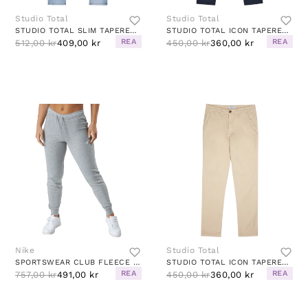
Studio Total
Studio Total
STUDIO TOTAL SLIM TAPERED JEANS
STUDIO TOTAL ICON TAPERED CHINO
REA
REA
512,00 kr
409,00 kr
450,00 kr
360,00 kr
Nike
Studio Total
SPORTSWEAR CLUB FLEECE WOMEN'S MID-RISE PANTS DK GREY HEATHER/WHITE
STUDIO TOTAL ICON TAPERED CHINO
REA
REA
757,00 kr
491,00 kr
450,00 kr
360,00 kr