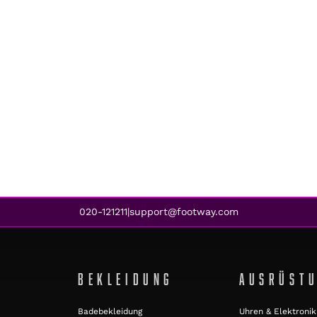
020-121211
support@footway.com
|
BEKLEIDUNG
AUSRÜST
Badebekleidung
Uhren & Elektronik