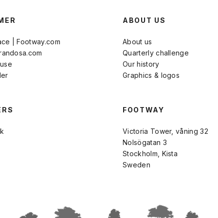
MER
ABOUT US
ace | Footway.com
About us
Brandosa.com
Quarterly challenge
 use
Our history
der
Graphics & logos
ERS
FOOTWAY
k
Victoria Tower, våning 32
Nolsögatan 3
Stockholm, Kista
Sweden