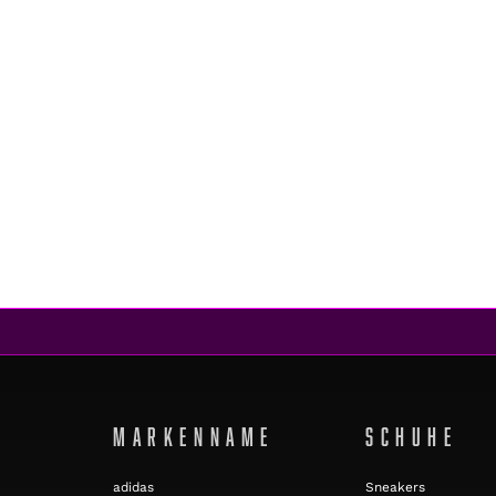
Nike
KAWA SHOWER SLIDE BLACK/WHITE
€20,95
MARKENNAME
SCHUHE
adidas
Sneakers