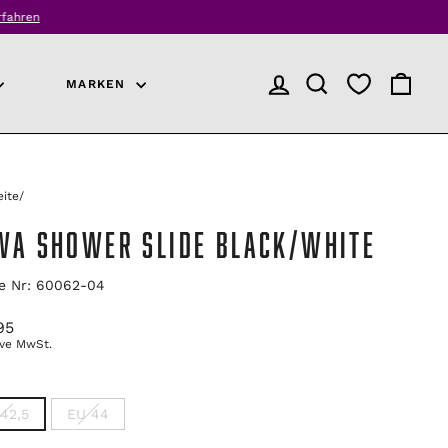
rfahren
MARKEN
ANMELDEN
PRODUKTSUCHE
EINKAU
eite
/
WA SHOWER SLIDE BLACK/WHITE
le Nr: 60062-04
ünglicher
95
ive MwSt.
42,5
EU 44