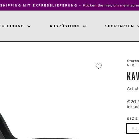
Klicken Sie hier, um mehr zu e
SHIPPING MIT EXPRESSLIEFERUNG -
Diashow
anhalten
EKLEIDUNG
AUSRÜSTUNG
SPORTARTEN
Starts
NIKE
KA
Artic
Urspr
€20,
Preis
Inklus
SIZE
EU 