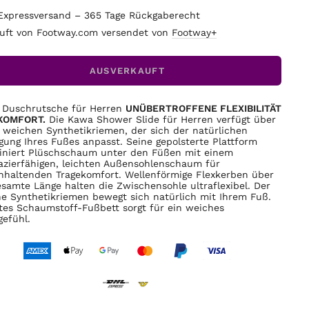
Expressversand – 365 Tage Rückgaberecht
uft von Footway.com versendet von
Footway+
AUSVERKAUFT
 Duschrutsche für Herren
UNÜBERTROFFENE FLEXIBILITÄT
KOMFORT.
Die Kawa Shower Slide für Herren verfügt über
 weichen Synthetikriemen, der sich der natürlichen
ung Ihres Fußes anpasst. Seine gepolsterte Plattform
niert Plüschschaum unter den Füßen mit einem
azierfähigen, leichten Außensohlenschaum für
nhaltenden Tragekomfort. Wellenförmige Flexkerben über
esamte Länge halten die Zwischensohle ultraflexibel. Der
e Synthetikriemen bewegt sich natürlich mit Ihrem Fuß.
tes Schaumstoff-Fußbett sorgt für ein weiches
gefühl.