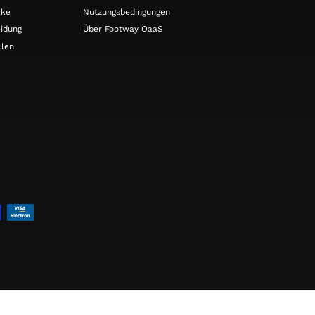
cke
Nutzungsbedingungen
idung
Über Footway OaaS
llen