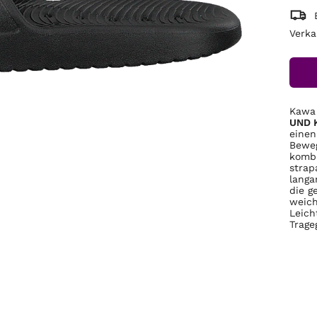
Verka
Kawa
UND 
einen
Beweg
kombi
strap
langa
die g
weich
Leich
Trage