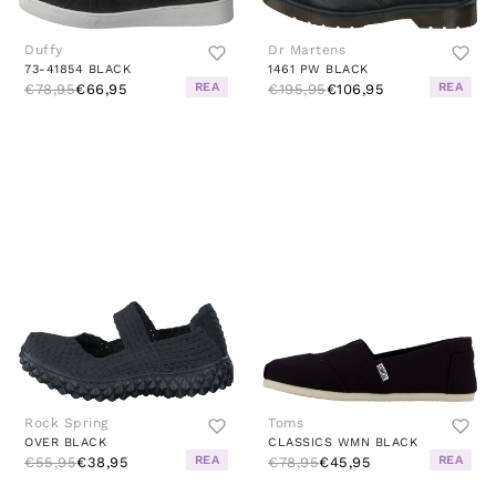
Duffy
Dr Martens
73-41854 BLACK
1461 PW BLACK
REA
REA
€78,95
€66,95
€195,95
€106,95
Rock Spring
Toms
OVER BLACK
CLASSICS WMN BLACK
REA
REA
€55,95
€38,95
€78,95
€45,95