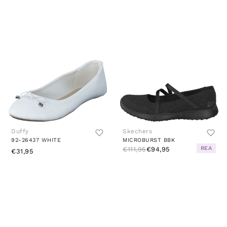
Duffy
Skechers
92-26437 WHITE
MICROBURST BBK
REA
€111,95
€94,95
€31,95