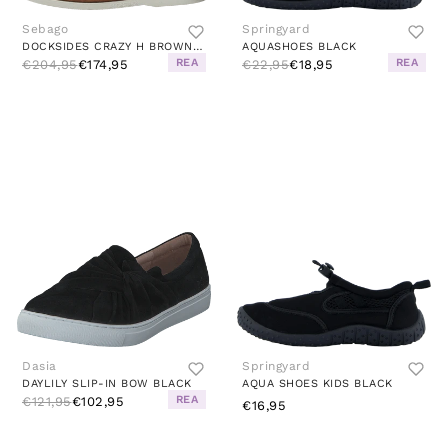
Sebago
Springyard
DOCKSIDES CRAZY H BROWN TAN
AQUASHOES BLACK
REA
REA
€204,95
€174,95
€22,95
€18,95
Dasia
Springyard
DAYLILY SLIP-IN BOW BLACK
AQUA SHOES KIDS BLACK
REA
€121,95
€102,95
€16,95