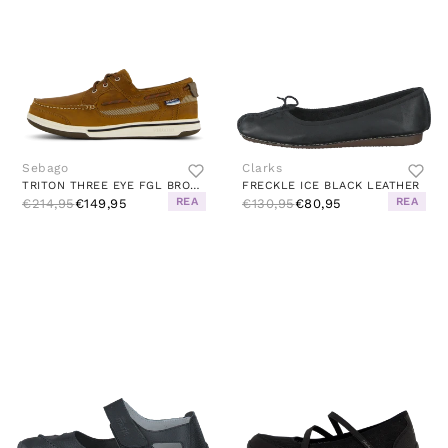
Sebago
Clarks
TRITON THREE EYE FGL BROWN CINNAMON
FRECKLE ICE BLACK LEATHER
REA
REA
€214,95
€149,95
€130,95
€80,95