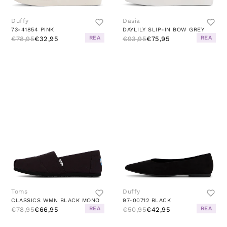
Duffy
Dasia
73-41854 PINK
DAYLILY SLIP-IN BOW GREY
REA
REA
€78,95
€32,95
€93,95
€75,95
Toms
Duffy
CLASSICS WMN BLACK MONO
97-00712 BLACK
REA
REA
€78,95
€66,95
€50,95
€42,95