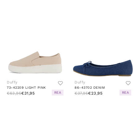
Duffy
Duffy
73-42209 LIGHT PINK
86-43702 DENIM
REA
REA
€63,95
€31,95
€37,95
€23,95