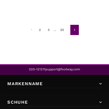
1
2
3
…
30
Weiter
020-121211
support@footway.com
|
MARKENNAME
SCHUHE