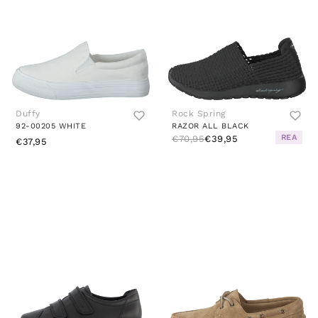
Duffy
Rock Spring
92-00205 WHITE
RAZOR ALL BLACK
REA
€70,95
€39,95
€37,95