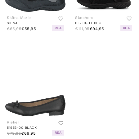
Sköna Marie
Skechers
SIENA
BE-LIGHT BLK
REA
REA
€65,95
€55,95
€111,95
€94,95
Rieker
51953-00 BLACK
REA
€78,95
€66,95