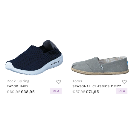
Rock Spring
Toms
RAZOR NAVY
SEASONAL CLASSICS DRIZZLE GREY WASHED CANVAS
REA
REA
€60,95
€38,95
€87,95
€74,95