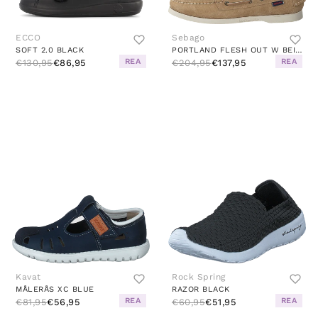
ECCO
Sebago
SOFT 2.0 BLACK
PORTLAND FLESH OUT W BEIGE CAMEL
REA
REA
€130,95
€86,95
€204,95
€137,95
Kavat
Rock Spring
MÅLERÅS XC BLUE
RAZOR BLACK
REA
REA
€81,95
€56,95
€60,95
€51,95