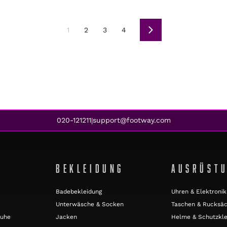
1
2
3
4
Weiter
020-121211
support@footway.com
|
BEKLEIDUNG
AUSRÜST
Badebekleidung
Uhren & Elektronik
Unterwäsche & Socken
Taschen & Rucksä
huhe
Jacken
Helme & Schutzkle