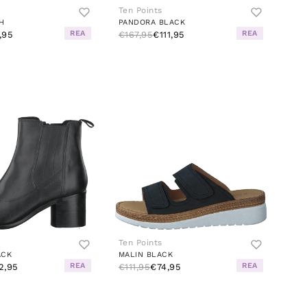
Ten Points
H
PANDORA BLACK
REA
REA
,95
€167,95
€111,95
Ten Points
ACK
MALIN BLACK
REA
REA
2,95
€111,95
€74,95