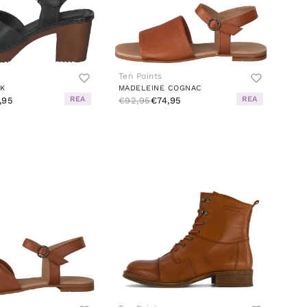
Ten Points
CK
MADELEINE COGNAC
REA
REA
,95
€92,95
€74,95