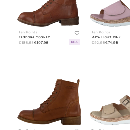
Ten Points
Ten Points
PANDORA COGNAC
MAYA LIGHT PINK
REA
€186,95
€107,95
€92,95
€74,95