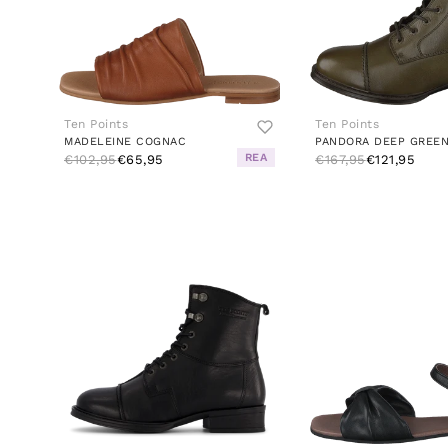
Ten Points
Ten Points
MADELEINE COGNAC
PANDORA DEEP GREE
REA
€102,95
€65,95
€167,95
€121,95