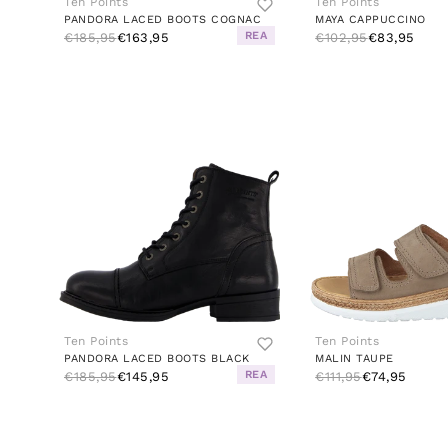
Ten Points
Ten Points
PANDORA LACED BOOTS COGNAC
MAYA CAPPUCCINO
REA
€185,95
€163,95
€102,95
€83,95
Ten Points
Ten Points
PANDORA LACED BOOTS BLACK
MALIN TAUPE
REA
€185,95
€145,95
€111,95
€74,95