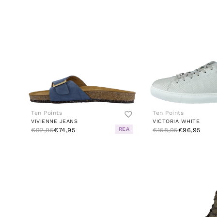
Ten Points
Ten Points
VIVIENNE JEANS
VICTORIA WHITE
REA
€92,95
€74,95
€158,95
€96,95