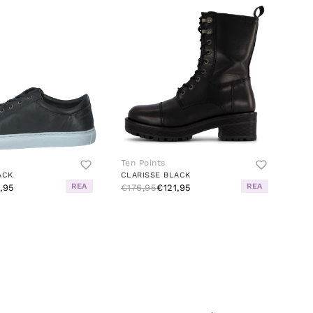
Ten Points
ACK
CLARISSE BLACK
REA
REA
1,95
€176,95
€121,95