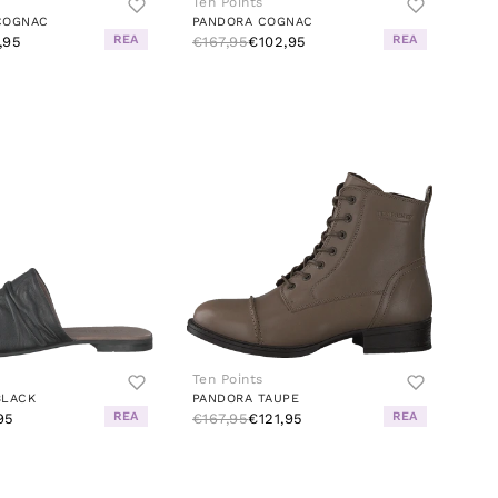
Ten Points
COGNAC
PANDORA COGNAC
REA
REA
,95
€167,95
€102,95
Ten Points
BLACK
PANDORA TAUPE
REA
REA
95
€167,95
€121,95