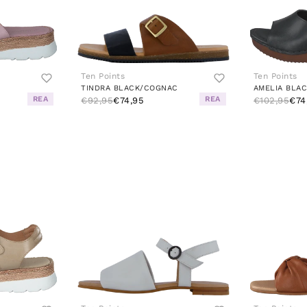
Ten Points
Ten Points
TINDRA BLACK/COGNAC
AMELIA BLA
REA
REA
€92,95
€74,95
€102,95
€74