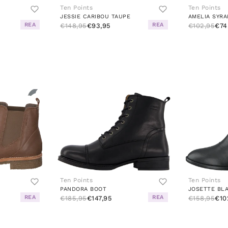
Ten Points
Ten Points
JESSIE CARIBOU TAUPE
AMELIA SYRA
REA
REA
€148,95
€93,95
€102,95
€74
Ten Points
Ten Points
PANDORA BOOT
JOSETTE BL
REA
REA
€185,95
€147,95
€158,95
€10