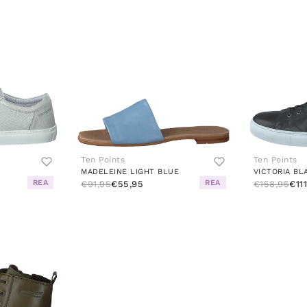
Ten Points
Ten Points
MADELEINE LIGHT BLUE
VICTORIA BL
REA
REA
€91,95
€55,95
€158,95
€11