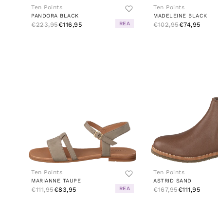
Ten Points
Ten Points
PANDORA BLACK
MADELEINE BLACK
REA
€223,95
€116,95
€102,95
€74,95
Ten Points
Ten Points
MARIANNE TAUPE
ASTRID SAND
REA
€111,95
€83,95
€167,95
€111,95