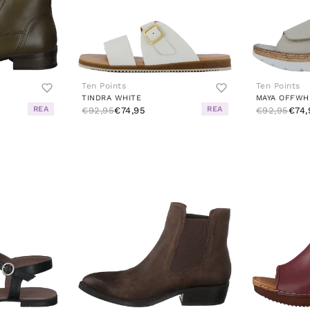
Ten Points
Ten Points
N
TINDRA WHITE
MAYA OFFWH
REA
REA
€92,95
€74,95
€92,95
€74,