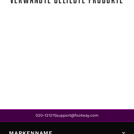
Daily Sports
LYKKE SKORT 45 CM BLACK
€93,95
020-121211
support@footway.com
|
MARKENNAME