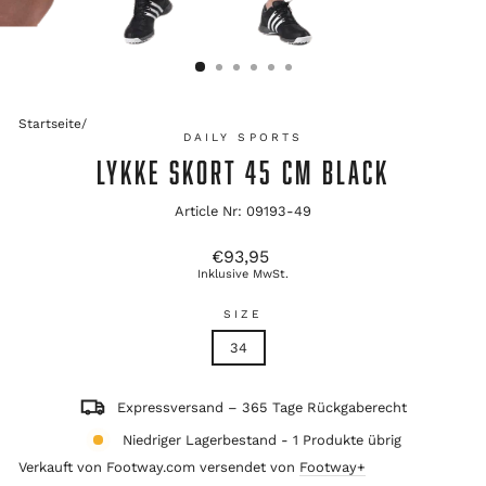
Startseite
/
DAILY SPORTS
LYKKE SKORT 45 CM BLACK
Article Nr: 09193-49
Ursprünglicher
€93,95
Preis
Inklusive MwSt.
SIZE
34
Expressversand – 365 Tage Rückgaberecht
Niedriger Lagerbestand - 1 Produkte übrig
Verkauft von Footway.com versendet von
Footway+