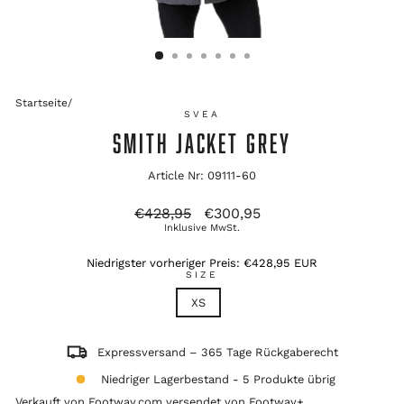
Startseite
/
SVEA
SMITH JACKET GREY
Article Nr: 09111-60
Ursprünglicher
Verkaufspreis
€428,95
€300,95
Preis
Inklusive MwSt.
Niedrigster vorheriger Preis:
€428,95 EUR
SIZE
XS
Expressversand – 365 Tage Rückgaberecht
Niedriger Lagerbestand - 5 Produkte übrig
Verkauft von Footway.com versendet von
Footway+