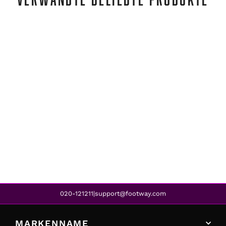
Svea
SMITH JACKET GREY
€428,95
€300,95
REA
020-121211
support@footway.com
|
MARKENNAME