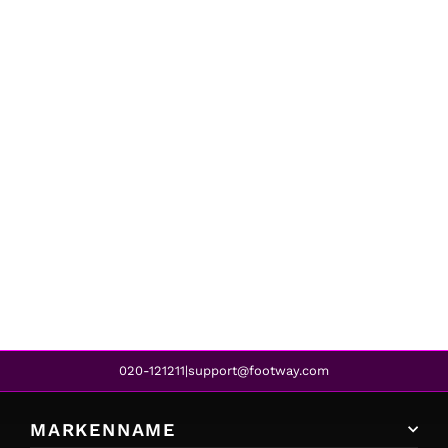
Nike
PRO TOP SS ALL OVER MESH BLUE
€27,95
020-121211
support@footway.com
|
MARKENNAME