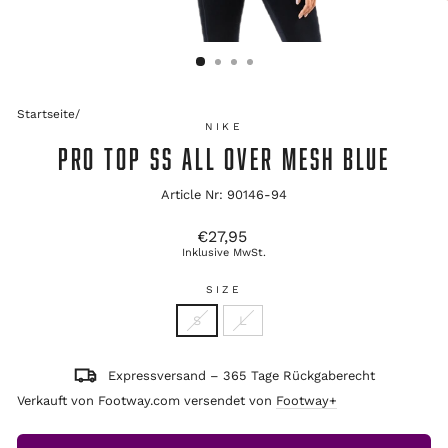
Startseite
/
NIKE
PRO TOP SS ALL OVER MESH BLUE
Article Nr: 90146-94
Ursprünglicher
€27,95
Preis
Inklusive MwSt.
SIZE
S
L
Expressversand – 365 Tage Rückgaberecht
Verkauft von Footway.com versendet von
Footway+