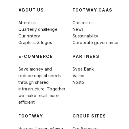
ABOUT US
FOOTWAY OAAS
About us
Contact us
Quarterly challenge
News
Our history
Sustainability
Graphics & logos
Corporate governance
E-COMMERCE
PARTNERS
Save money and
Svea Bank
reduce capital needs
Vaimo
through shared
Nosto
infrastructure. Together
we make retail more
efficient!
FOOTWAY
GROUP SITES
Victoria Tower, våning
Our Services