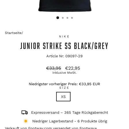
Startseite
/
NIKE
JUNIOR STRIKE SS BLACK/GREY
Article Nr: 09097-29
Ursprünglicher
Verkaufspreis
€33,95
€22,95
Preis
Inklusive MwSt.
Niedrigster vorheriger Preis:
€33,95 EUR
SIZE
XS
Expressversand – 365 Tage Rückgaberecht
Niedriger Lagerbestand - 6 Produkte übrig
Verkauft von Footway.com versendet von
Footway+