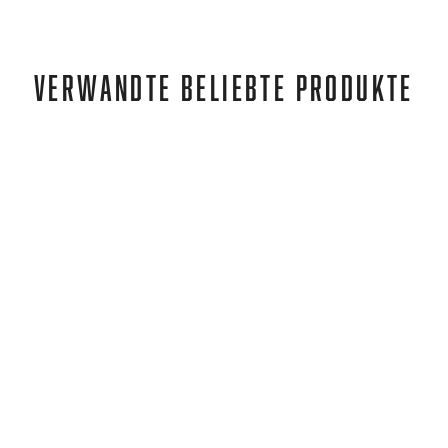
VERWANDTE BELIEBTE PRODUKTE
Nike
JUNIOR STRIKE SS BLACK/GREY
€33,95
€22,95
REA