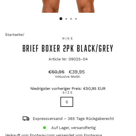
Startseite
/
NIKE
BRIEF BOXER 2PK BLACK/GREY
Article Nr: 09025-04
Ursprünglicher
Verkaufspreis
€50,95
€39,95
Preis
Inklusive MwSt.
Niedrigster vorheriger Preis:
€50,95 EUR
SIZE
S
Expressversand – 365 Tage Rückgaberecht
Auf Lager, versandfertig
Verkauft von Footway.com versendet von
Footway+