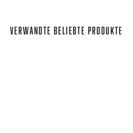
VERWANDTE BELIEBTE PRODUKTE
Nike
BRIEF BOXER 2PK BLACK/GREY
€50,95
€39,95
REA