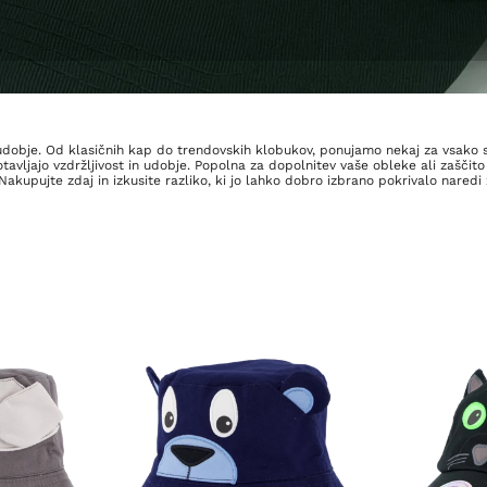
in udobje. Od klasičnih kap do trendovskih klobukov, ponujamo nekaj za vsak
avljajo vzdržljivost in udobje. Popolna za dopolnitev vaše obleke ali zaščito 
Nakupujte zdaj in izkusite razliko, ki jo lahko dobro izbrano pokrivalo naredi