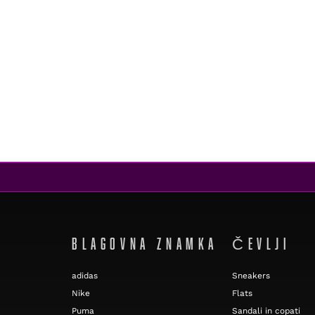
BLAGOVNA ZNAMKA
ČEVLJI
adidas
Sneakers
Nike
Flats
Puma
Sandali in copati