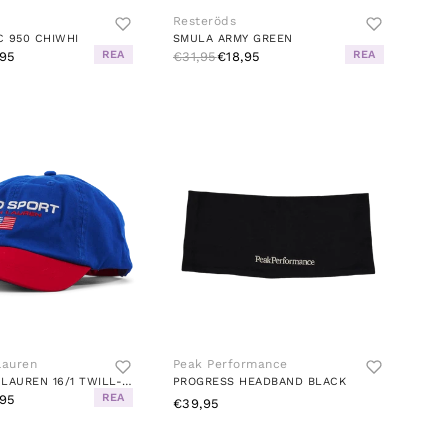
Resteröds
C 950 CHIWHI
SMULA ARMY GREEN
REA
REA
95
€31,95
€18,95
Lauren
Peak Performance
POLO RALPH LAUREN 16/1 TWILL-CAP-HAT
PROGRESS HEADBAND BLACK
REA
95
€39,95