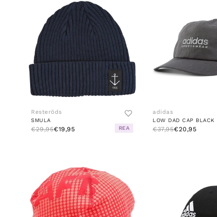
Resteröds
adidas
SMULA
LOW DAD CAP BLACK
REA
€29,95
€19,95
€37,95
€20,95