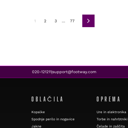
1
2
3
…
77
Naslednja
020-121211
support@footway.com
|
OBLAČILA
OPREMA
Kopalke
Ure in elektronika
Spodnje perilo in nogavice
Torbe in nahrbtniki
Jakne
Čelade in zaščita