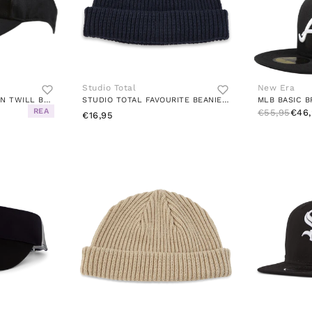
Studio Total
New Era
BASEBALL CAP COTTON TWILL BLACK / BLACK / WHITE
STUDIO TOTAL FAVOURITE BEANIE NAVY BLUE
MLB BASIC B
REA
€55,95
€46,
€16,95