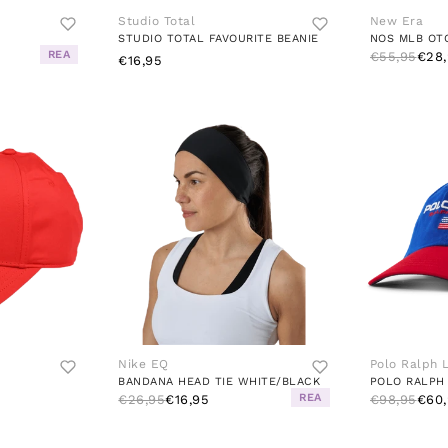
Studio Total
New Era
STUDIO TOTAL FAVOURITE BEANIE
NOS MLB OT
REA
€55,95
€28,
€16,95
Nike EQ
Polo Ralph 
BANDANA HEAD TIE WHITE/BLACK
REA
€26,95
€16,95
€98,95
€60,