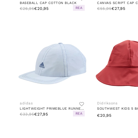
BASEBALL CAP COTTON BLACK
REA
€26,95
€20,95
€55,95
€27,95
adidas
Didriksons
LIGHTWEIGHT PRIMEBLUE RUNNER CAP WHITE / CREW BLUE / CREW BLUE
SOUTHWEST KIDS 5 B
REA
€33,95
€27,95
€20,95