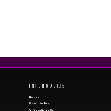
INFORMACIJE
Kontakt
Pogoji storitve
O Footway OaaS