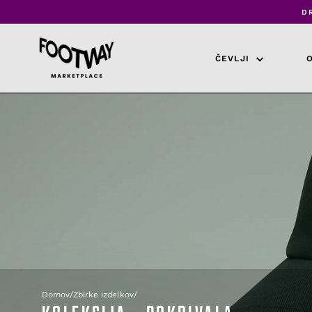
Preskoči
D
na
vsebino
ČEVLJI
Domov
/
Zbirke izdelkov
/