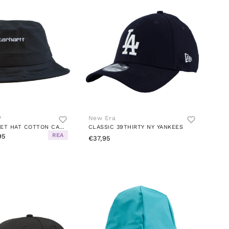
P
New Era
SCRIPT BUCKET HAT COTTON CANVA BLACK / WHITE
CLASSIC 39THIRTY NY YANKEES
REA
95
€37,95