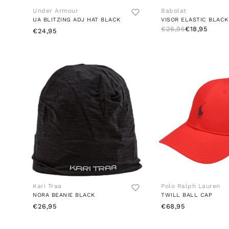
Under Armour
Babolat
UA BLITZING ADJ HAT BLACK
VISOR ELASTIC BLACK
€26,95
€18,95
€24,95
Kari Traa
Polo Ralph Lauren
NORA BEANIE BLACK
TWILL BALL CAP
€26,95
€68,95