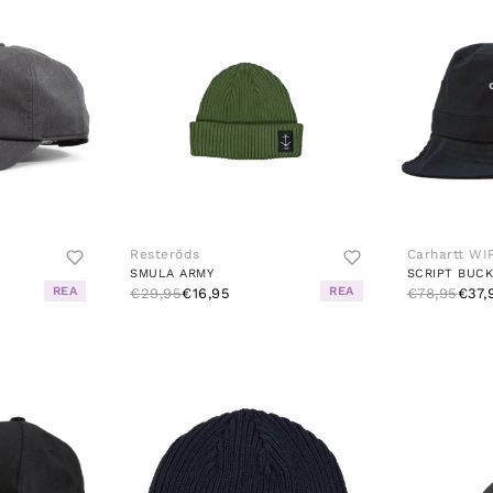
Resteröds
Carhartt WI
SMULA ARMY
REA
REA
€29,95
€16,95
€78,95
€37,