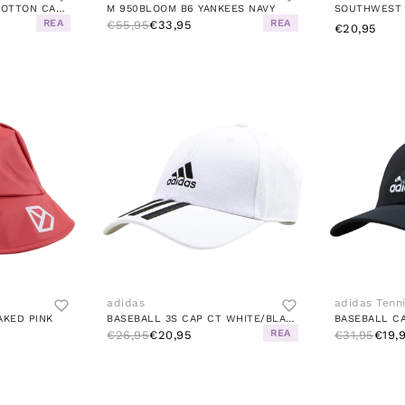
CANVAS SCRIPT CAP COTTON CANVA BLACK / WHITE
M 950BLOOM B6 YANKEES NAVY
SOUTHWEST 
REA
REA
€55,95
€33,95
€20,95
adidas
adidas Tenn
AKED PINK
BASEBALL 3S CAP CT WHITE/BLACK
REA
€26,95
€20,95
€31,95
€19,