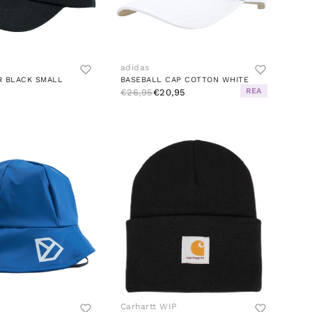
adidas
R BLACK SMALL
BASEBALL CAP COTTON WHITE
REA
€26,95
€20,95
Carhartt WIP