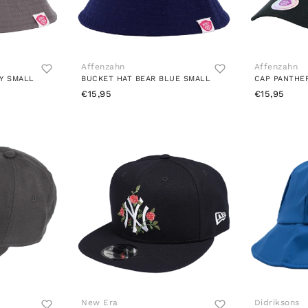
Affenzahn
Affenzahn
Y SMALL
BUCKET HAT BEAR BLUE SMALL
CAP PANTHE
€15,95
€15,95
New Era
Didriksons