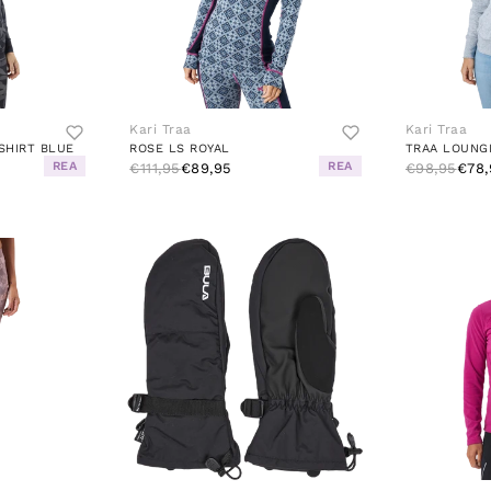
Kari Traa
Kari Traa
SHIRT BLUE
ROSE LS ROYAL
TRAA LOUNG
REA
REA
€111,95
€89,95
€98,95
€78,