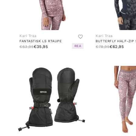
Kari Traa
Kari Traa
FANTASTISK LS RTAUPE
BUTTERFLY HALF-ZIP 
REA
€63,95
€35,95
€78,95
€62,95