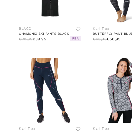
BLACC
Kari Traa
CHAMONIX SKI PANTS BLACK
BUTTERFLY PANT BLU
REA
€78,95
€39,95
€63,95
€50,95
Kari Traa
Kari Traa