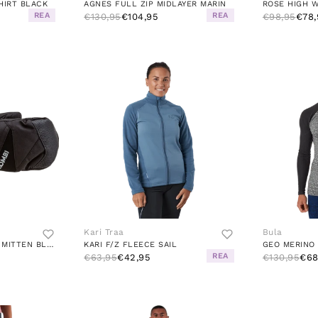
HIRT BLACK
AGNES FULL ZIP MIDLAYER MARIN
ROSE HIGH W
REA
REA
€130,95
€104,95
€98,95
€78,
Kari Traa
Bula
THE ORIGINAL JUNIOR MITTEN BLACK
KARI F/Z FLEECE SAIL
REA
€63,95
€42,95
€130,95
€68