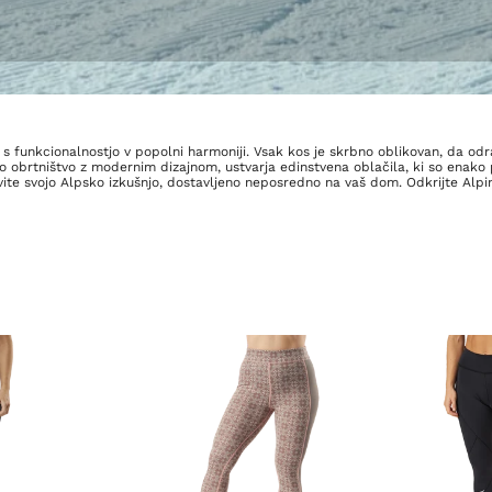
 s funkcionalnostjo v popolni harmoniji. Vsak kos je skrbno oblikovan, da odr
no obrtništvo z modernim dizajnom, ustvarja edinstvena oblačila, ki so enako 
tovite svojo Alpsko izkušnjo, dostavljeno neposredno na vaš dom. Odkrijte Alp