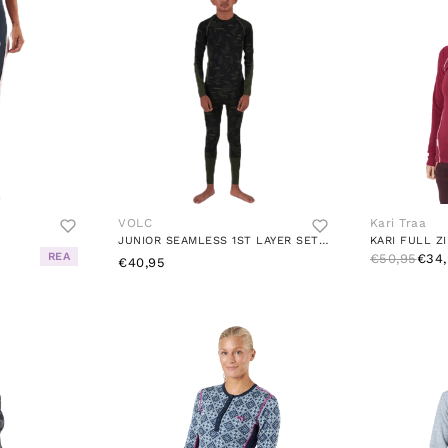
VOLC
Kari Traa
JUNIOR SEAMLESS 1ST LAYER SET PATTERNED/GREEN
KARI FULL Z
REA
€50,95
€34,
€40,95