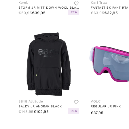
Kombi
Kari Traa
STORM JR MITT DOWN WOOL BLACK
FANTASTISK PANT RT
REA
€50,95
€39,95
€63,95
€32,95
8848 Altitude
VOLC
BALDY JR ANORAK BLACK
REGULAR JR PINK
REA
€148,95
€102,95
€37,95