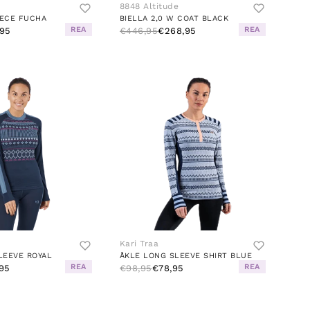
8848 Altitude
EECE FUCHA
BIELLA 2,0 W COAT BLACK
REA
REA
95
€446,95
€268,95
Kari Traa
LEEVE ROYAL
ÅKLE LONG SLEEVE SHIRT BLUE
REA
REA
95
€98,95
€78,95