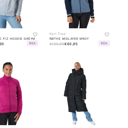
Kari Traa
E F/Z HOODIE GREYM
RØTHE MIDLAYER MROY
REA
REA
95
€130,95
€65,95