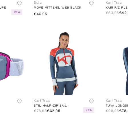
Bula
Kari Traa
AUPE
MOVE MITTENS, WEB BLACK
KARI F/Z FL
REA
€63,95
€42,
€46,95
Kari Traa
Kari Traa
STIL HALF-ZIP SAIL
TUVA LONGS
REA
€78,95
€62,95
€98,95
€78,