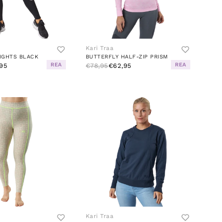
Kari Traa
TIGHTS BLACK
BUTTERFLY HALF-ZIP PRISM
REA
REA
95
€78,95
€62,95
Kari Traa