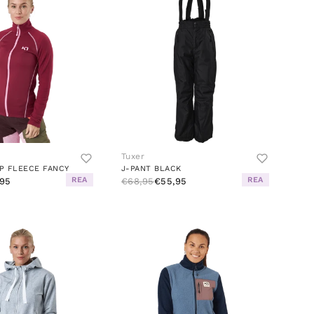
Tuxer
IP FLEECE FANCY
J-PANT BLACK
REA
REA
95
€68,95
€55,95