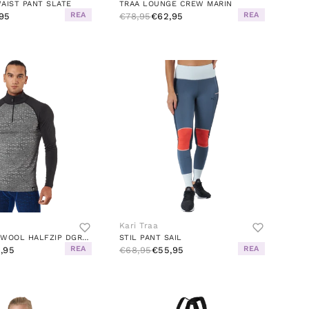
AIST PANT SLATE
TRAA LOUNGE CREW MARIN
REA
REA
95
€78,95
€62,95
Kari Traa
GEO MERINO WOOL HALFZIP DGREY
STIL PANT SAIL
REA
REA
,95
€68,95
€55,95