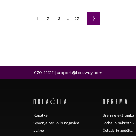
1
2
3
…
22
Naslednja
020-121211
support@footway.com
|
OBLAČILA
OPREMA
Kopalke
Ure in elektronika
Spodnje perilo in nogavice
Torbe in nahrbtniki
Jakne
Čelade in zaščita