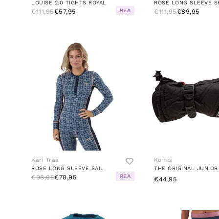
LOUISE 2.0 TIGHTS ROYAL
ROSE LONG SLEEVE S
REA
€111,95
€57,95
€111,95
€89,95
Kari Traa
Kombi
ROSE LONG SLEEVE SAIL
REA
€98,95
€78,95
€44,95