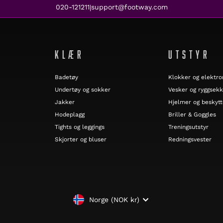
020-121211
support@footway.com
|
KLÆR
UTSTYR
Badetøy
Klokker og elektro
Undertøy og sokker
Vesker og ryggsekk
Jakker
Hjelmer og beskytt
Hodeplagg
Briller & Goggles
Tights og leggings
Treningsutstyr
Skjorter og bluser
Redningsvester
VALUTA
Norge (NOK kr)