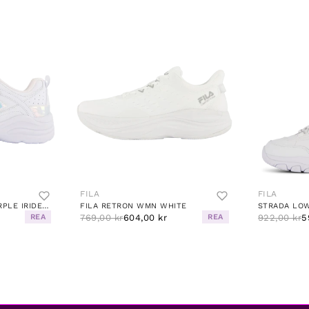
FILA
FILA
SKYE V KIDS WHITE-PURPLE IRIDESCENT
FILA RETRON WMN WHITE
STRADA LO
REA
769,00 kr
604,00 kr
REA
922,00 kr
5