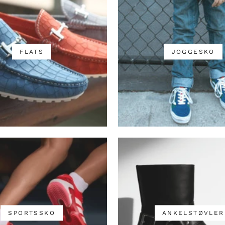
FLATS
JOGGESKO
SPORTSSKO
ANKELSTØVLER