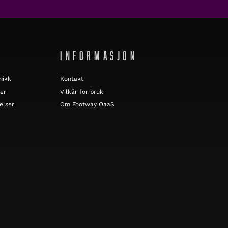
INFORMASJON
nikk
Kontakt
er
Vilkår for bruk
elser
Om Footway OaaS