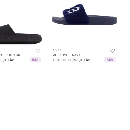
Svea
PPER BLACK
ALEX PILE NAVY
33,00 kr
REA
696,00 kr
358,00 kr
REA