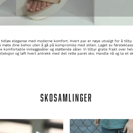
tidløs eleganse med moderne komfort. Hvert par er nøye utvalgt for å tilby b
 å møte dine behov uten å gå på kompromiss med stilen. Laget av førsteklasse
komfortable innleggssåler og støttende såler. Vi tilbyr gratis frakt over he
eksjon og løft hvert antrekk med det rette paret sko. Handle nå og ta et skr
SKOSAMLINGER