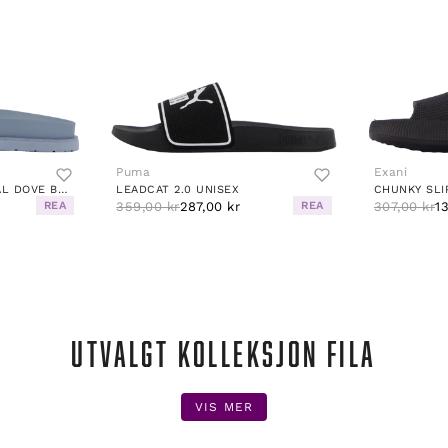
Puma
Exani
MARDALE SPORT SANDAL DOVE BLUE
LEADCAT 2.0 UNISEX
CHUNKY SLI
REA
359,00 kr
287,00 kr
REA
307,00 kr
1
UTVALGT KOLLEKSJON FILA
VIS MER