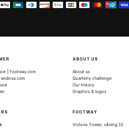
MER
ABOUT US
ace | Footway.com
About us
Brandosa.com
Quarterly challenge
 use
Our history
der
Graphics & logos
ERS
FOOTWAY
k
Victoria Tower, våning 32