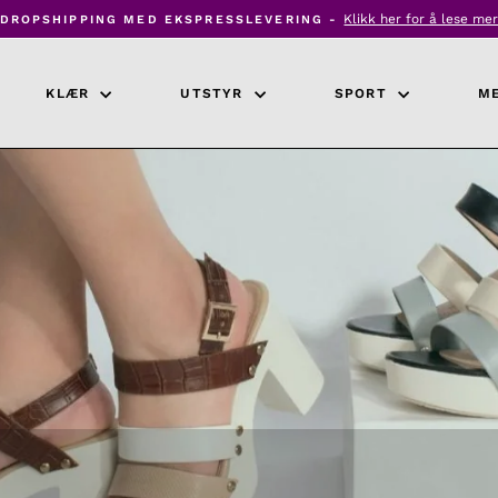
Klikk her for å lese me
DROPSHIPPING MED EKSPRESSLEVERING -
Pause
lysbildefremvisning
KLÆR
UTSTYR
SPORT
M