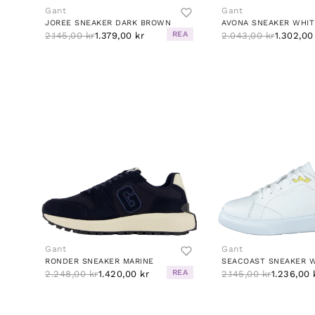
Gant
Gant
JOREE SNEAKER DARK BROWN
AVONA SNEAKER WHIT
REA
2.145,00 kr
1.379,00 kr
2.043,00 kr
1.302,00
Gant
Gant
RONDER SNEAKER MARINE
REA
2.248,00 kr
1.420,00 kr
2.145,00 kr
1.236,00 