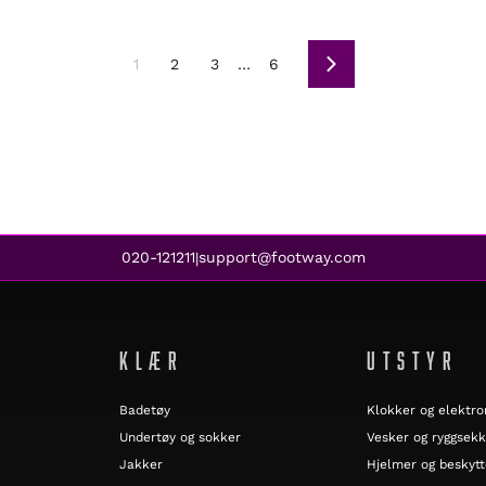
1
2
3
…
6
Neste
020-121211
support@footway.com
|
KLÆR
UTSTYR
Badetøy
Klokker og elektro
Undertøy og sokker
Vesker og ryggsekk
Jakker
Hjelmer og beskytt