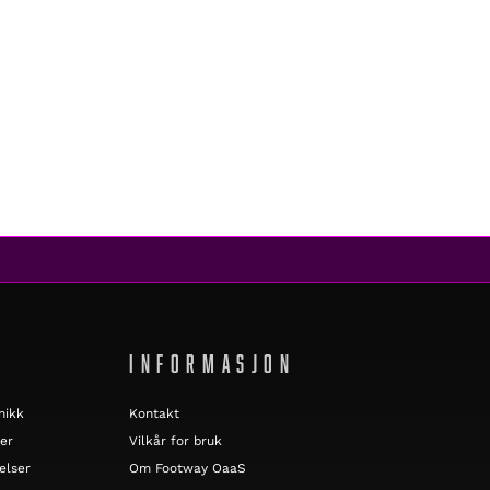
INFORMASJON
nikk
Kontakt
er
Vilkår for bruk
elser
Om Footway OaaS