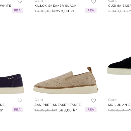
Gant
Gant
 WHITE
KILLOX SNEAKER BLACK
CUZIMA SNEA
REA
REA
r
1.430,00 kr
929,00 kr
2.043,00 kr
Gant
Gant
INE
SAN PREP SNEAKER TAUPE
MC JULIAN 
REA
REA
kr
1.839,00 kr
1.563,00 kr
1.839,00 kr