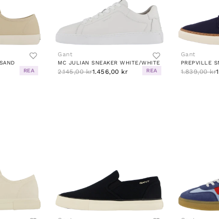
Gant
Gant
 SAND
MC JULIAN SNEAKER WHITE/WHITE
PREPVILLE S
REA
REA
2.145,00 kr
1.456,00 kr
1.839,00 kr