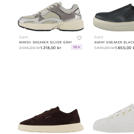
Gant
Gant
MARDII SNEAKER SILVER GRAY
AVANY SNEAKER BLAC
REA
2.145,00 kr
1.318,00 kr
1.941,00 kr
1.650,00 