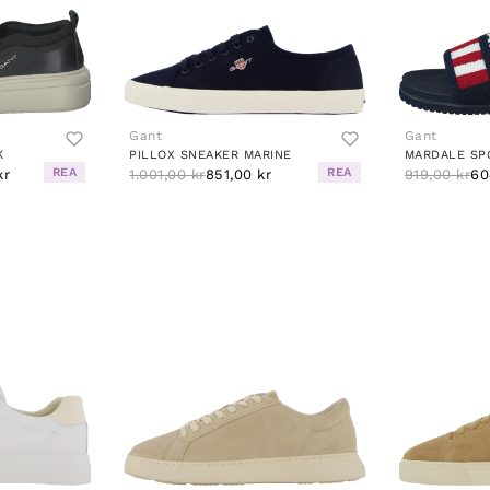
Gant
Gant
K
PILLOX SNEAKER MARINE
REA
REA
kr
1.001,00 kr
851,00 kr
919,00 kr
60