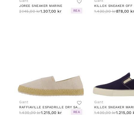
Gant
Gant
JOREE SNEAKER MARINE
KILLOX SNEAKER OFF
REA
2.145,00 kr
1.307,00 kr
1.430,00 kr
878,00 k
Gant
Gant
RAFFIAVILLE ESPADRILLE DRY SAND
KILLOX SNEAKER MAR
REA
1.430,00 kr
1.215,00 kr
1.430,00 kr
1.215,00 