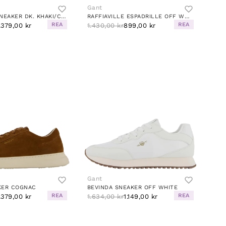
Gant
MC JULIEN SNEAKER DK. KHAKI/COGNAC
RAFFIAVILLE ESPADRILLE OFF WHITE
REA
REA
.379,00 kr
1.430,00 kr
899,00 kr
Gant
KER COGNAC
BEVINDA SNEAKER OFF WHITE
REA
REA
.379,00 kr
1.634,00 kr
1.149,00 kr