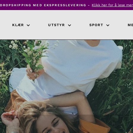
Klikk her for å lese me
DROPSHIPPING MED EKSPRESSLEVERING -
Pause
lysbildefremvisning
KLÆR
UTSTYR
SPORT
M