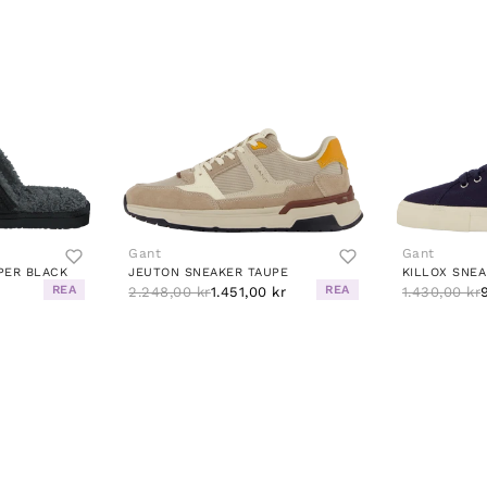
Gant
Gant
PER BLACK
JEUTON SNEAKER TAUPE
KILLOX SNEA
REA
REA
2.248,00 kr
1.451,00 kr
1.430,00 kr