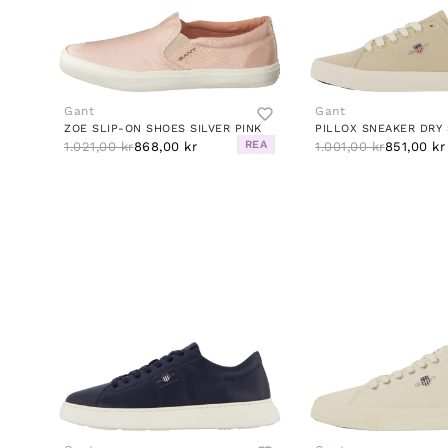
Gant
Gant
ZOE SLIP-ON SHOES SILVER PINK
PILLOX SNEAKER DRY
REA
1.021,00 kr
868,00 kr
1.001,00 kr
851,00 kr