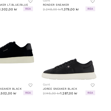
Gant
KER LT.BLUE/BLUE
RONDER SNEAKER
REA
REA
1.302,00 kr
2.248,00 kr
1.379,00 kr
Gant
SNEAKER BLACK
JOREE SNEAKER BLACK
REA
REA
1.502,00 kr
2.145,00 kr
1.287,00 kr