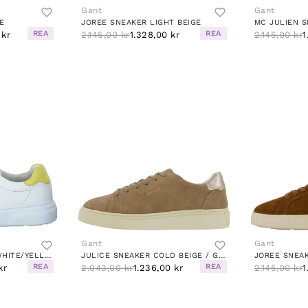
Gant
Gant
E
JOREE SNEAKER LIGHT BEIGE
REA
REA
 kr
2.145,00 kr
1.328,00 kr
2.145,00 kr
1
Gant
Gant
SEACOAST SNEAKER WHITE/YELLOW
JULICE SNEAKER COLD BEIGE / GOLD
JOREE SNEA
REA
REA
kr
2.043,00 kr
1.236,00 kr
2.145,00 kr
1