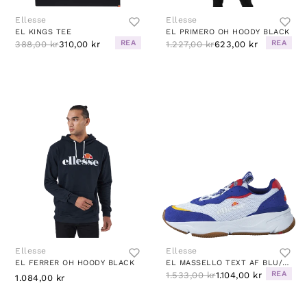
Ellesse
Ellesse
EL KINGS TEE
EL PRIMERO OH HOODY BLACK
REA
REA
388,00 kr
310,00 kr
1.227,00 kr
623,00 kr
Ellesse
Ellesse
EL FERRER OH HOODY BLACK
EL MASSELLO TEXT AF BLU/WHT/RED
REA
1.533,00 kr
1.104,00 kr
1.084,00 kr