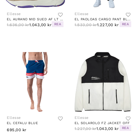
Ellesse
Ellesse
EL AURANO MID SUED AF LT KHK/DK TRQS/LT PU
EL PAOLOAS CARGO PANT BLACK
REA
REA
1.636,00 kr
1.043,00 kr
1.533,00 kr
1.227,00 kr
Ellesse
Ellesse
EL CEFALU BLUE
EL SOLAROLO FZ JACKET OFF
REA
1.227,00 kr
1.043,00 kr
695,00 kr