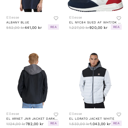
Ellesse
Ellesse
ALBANY BLUE
EL NYC84 SUED AF WHT/DK BLU/RED
REA
REA
552,00 kr
441,00 kr
1.227,00 kr
920,00 kr
Ellesse
Ellesse
EL ARNET JNR JACKET DARK GREY MARL/BLACK
EL LORATO JACKET WHITE
REA
REA
1.124,00 kr
782,00 kr
1.533,00 kr
1.043,00 kr