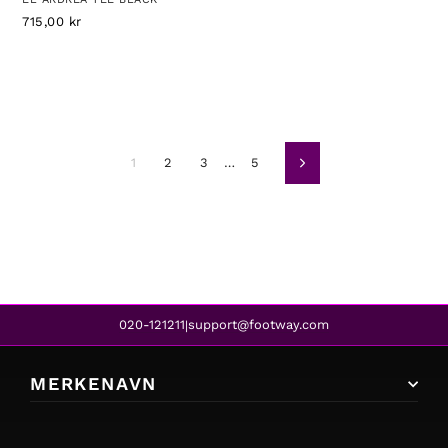
715,00 kr
1
2
3
…
5
Neste
020-121211
support@footway.com
|
MERKENAVN