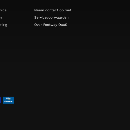
nica
Neem contact op met
n
Servicevoorwaarden
ming
Over Footway OaaS