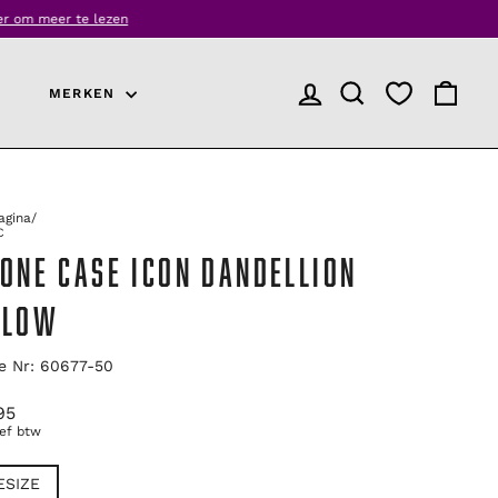
MERKEN
INLOGGEN
PRODUCT ZOEKEN
WINKEL
agina
/
C
HONE CASE ICON DANDELLION
LLOW
le Nr: 60677-50
ronkelijke
95
ief btw
E
ESIZE