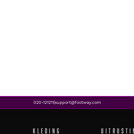
020-121211
support@footway.com
|
KLEDING
UITRUSTI