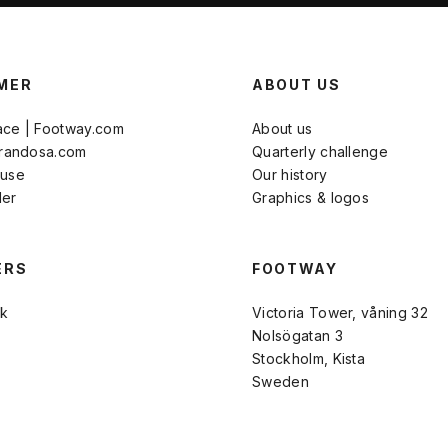
MER
ABOUT US
ace | Footway.com
About us
Brandosa.com
Quarterly challenge
 use
Our history
der
Graphics & logos
ERS
FOOTWAY
k
Victoria Tower, våning 32
Nolsögatan 3
Stockholm, Kista
Sweden