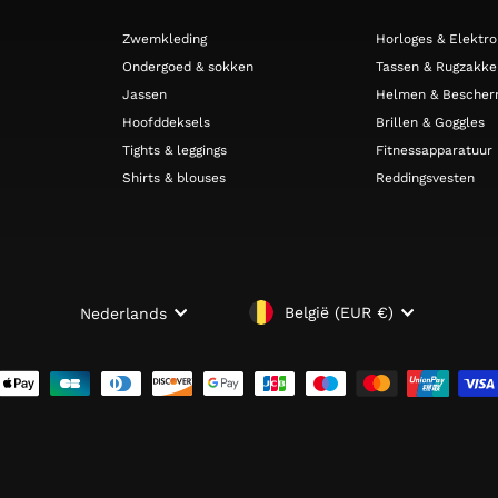
Zwemkleding
Horloges & Elektro
Ondergoed & sokken
Tassen & Rugzakke
Jassen
Helmen & Bescher
Hoofddeksels
Brillen & Goggles
Tights & leggings
Fitnessapparatuur
Shirts & blouses
Reddingsvesten
VALUTA
TAAL
België (EUR €)
Nederlands