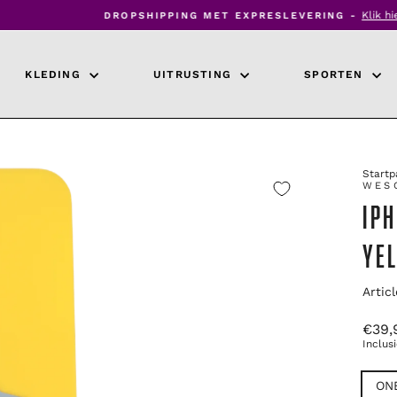
Klik hier om meer te lezen
DROPSHIPPING MET EXPRESLEVERING -
Diavoorstelling
pauzeren
KLEDING
UITRUSTING
SPORTEN
Startp
WES
IP
YE
Artic
Oorsp
€39,
prijs
Inclus
TITL
ON