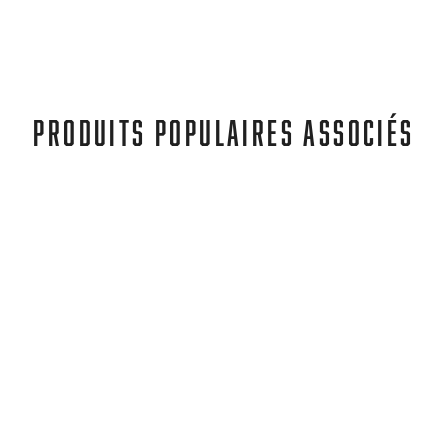
PRODUITS POPULAIRES ASSOCIÉS
Kavat
FISKEBY XC BLACK
€78,95
€63,95
REA