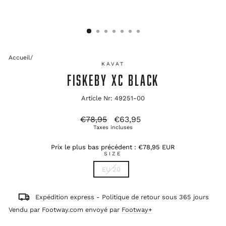
Accueil
/
KAVAT
FISKEBY XC BLACK
Article Nr: 49251-00
Prix
Prix
€78,95
€63,95
d'origine
soldé
Taxes incluses
Prix le plus bas précédent :
€78,95 EUR
SIZE
EU 20
Expédition express - Politique de retour sous 365 jours
Vendu par Footway.com envoyé par
Footway+