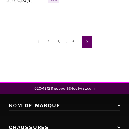
REA
€37,95
€24,95
1
2
3
…
6
Suivant
020-121211
support@footway.com
|
NOM DE MARQUE
CHAUSSURES