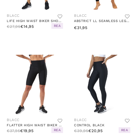
BLACC
BLACC
LIFE HIGH WAIST BIKER SHORTS BLACK
ABSTRICT LL SEAMLESS LEGGING BLACK
REA
€27,95
€14,95
€31,95
BLACC
BLACC
FLATTER HIGH WAIST BIKER SHORTS BLACK
CONTROL BLACK
REA
REA
€37,95
€19,95
€39,95
€20,95