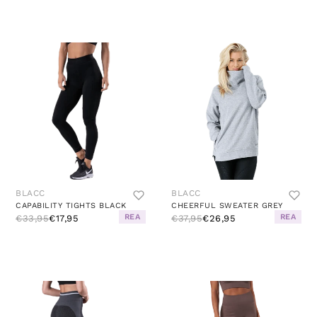
BLACC
BLACC
CAPABILITY TIGHTS BLACK
CHEERFUL SWEATER GREY
REA
REA
€33,95
€17,95
€37,95
€26,95