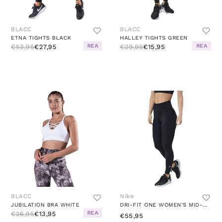
BLACC
BLACC
ETNA TIGHTS BLACK
HALLEY TIGHTS GREEN
REA
REA
€53,95
€27,95
€29,95
€15,95
BLACC
Nike
JUBILATION BRA WHITE
DRI-FIT ONE WOMEN'S MID-RISE LEGGINGS BLACK/WHITE
REA
€26,95
€13,95
€55,95