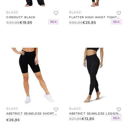
BLACC
BLACC
CONDUCT BLACK
FLATTER HIGH WAIST TIGHTS BLACK
REA
REA
€33,95
€19,95
€50,95
€25,95
BLACC
BLACC
ABSTRICT SEAMLESS SHORTS BLACK
ABSTRICT SEAMLESS LEGGINGS BLACK
REA
€21,95
€13,95
€26,95