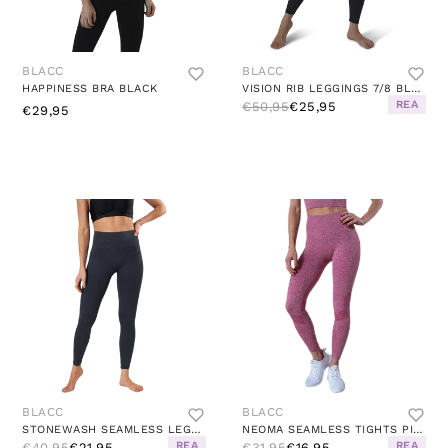
BLACC
BLACC
HAPPINESS BRA BLACK
VISION RIB LEGGINGS 7/8 BLACK
REA
€50,95
€25,95
€29,95
BLACC
BLACC
STONEWASH SEAMLESS LEGGINGS BLACK/GREY
NEOMA SEAMLESS TIGHTS PINK
REA
REA
€40,95
€21,95
€31,95
€16,95