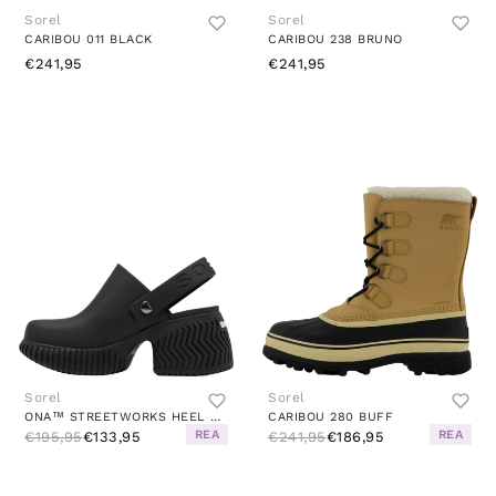
Sorel
Sorel
CARIBOU 011 BLACK
CARIBOU 238 BRUNO
€241,95
€241,95
Sorel
Sorel
ONA™ STREETWORKS HEEL CLOG BLACK
CARIBOU 280 BUFF
REA
REA
€195,95
€133,95
€241,95
€186,95