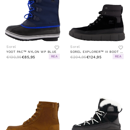
Sorel
Sorel
YOOT PAC™ NYLON WP BLUE
SOREL EXPLORER™ III BOOT WP BLACK
REA
REA
€130,95
€85,95
€204,95
€124,95