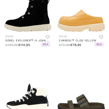
Sorel
Sorel
SOREL EXPLORER™ III JOAN WP BLACK
CARIBOU™ CLOG YELLOW
REA
REA
€195,95
€114,95
€111,95
€78,95