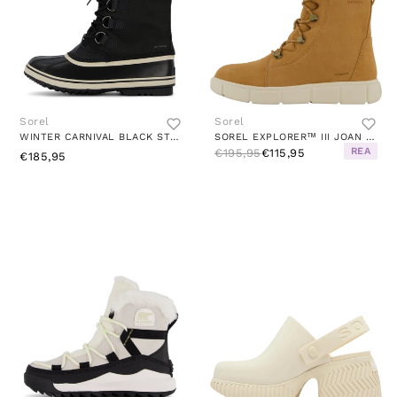
Sorel
Sorel
WINTER CARNIVAL BLACK STONE
SOREL EXPLORER™ III JOAN WP BROWN
REA
€195,95
€115,95
€185,95