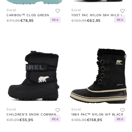
Sorel
Sorel
CARIBOU™ CLOG GREEN
YOOT PAC NYLON 594 WILD IRIS, DARK PLUM
REA
REA
€111,95
€78,95
€130,95
€62,95
Sorel
Sorel
CHILDREN'S SNOW COMMANDER BLACK, CHARCOAL
1964 PAC™ NYLON WP BLACK
REA
REA
€91,95
€55,95
€185,95
€158,95