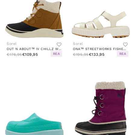
Sorel
Sorel
OUT N ABOUT™ IV CHILLZ WP BROWN
ONA™ STREETWORKS FISHERMAN MID WHITE
REA
REA
€176,95
€109,95
€195,95
€133,95