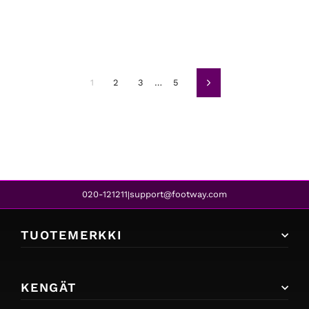
1
2
3
…
5
Seuraava
020-121211
support@footway.com
|
TUOTEMERKKI
KENGÄT