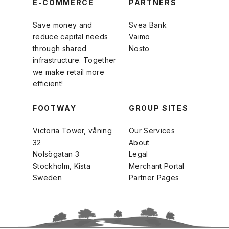
E-COMMERCE
PARTNERS
Save money and
Svea Bank
reduce capital needs
Vaimo
through shared
Nosto
infrastructure. Together
we make retail more
efficient!
FOOTWAY
GROUP SITES
Victoria Tower, våning
Our Services
32
About
Nolsögatan 3
Legal
Stockholm, Kista
Merchant Portal
Sweden
Partner Pages