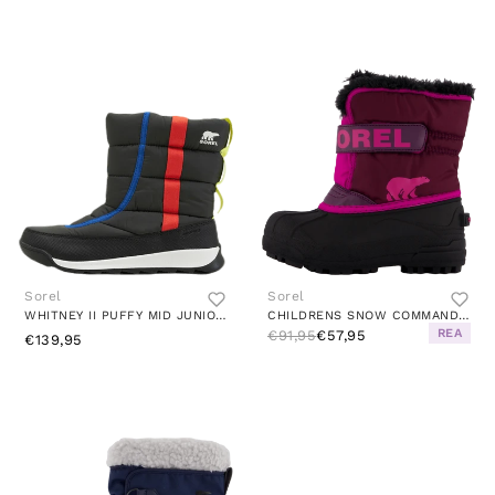
Sorel
Sorel
WHITNEY II PUFFY MID JUNIOR BLUE/GREY/RED
CHILDRENS SNOW COMMANDER™ PURPLE
REA
€91,95
€57,95
€139,95