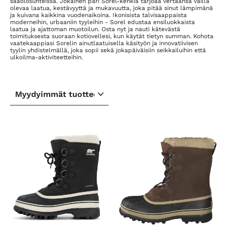
sääolosuhteissa. Jokainen pari Sorel-kenkiä tarjoaa vertaansa vailla
olevaa laatua, kestävyyttä ja mukavuutta, joka pitää sinut lämpimänä
ja kuivana kaikkina vuodenaikoina. Ikonisista talvisaappaista
moderneihin, urbaaniin tyyleihin - Sorel edustaa ensiluokkaista
laatua ja ajattoman muotoilun. Osta nyt ja nauti kätevästä
toimituksesta suoraan kotiovellesi, kun käytät tietyn summan. Kohota
vaatekaappiasi Sorelin ainutlaatuisella käsityön ja innovatiivisen
tyylin yhdistelmällä, joka sopii sekä jokapäiväisiin seikkailuihin että
ulkoilma-aktiviteetteihin.
LAJITTELE