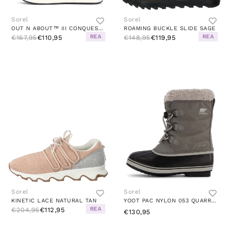
Sorel
Sorel
OUT N ABOUT™ III CONQUEST WP BLACK
ROAMING BUCKLE SLIDE SAGE
REA
REA
€167,95
€110,95
€148,95
€119,95
Sorel
Sorel
KINETIC LACE NATURAL TAN
YOOT PAC NYLON 053 QUARRY, DOVE
REA
€204,95
€112,95
€130,95