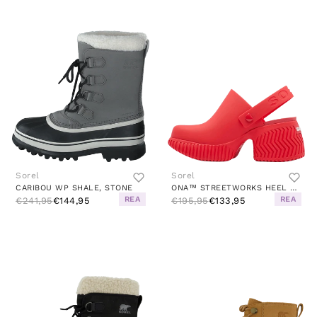
Sorel
Sorel
CARIBOU WP SHALE, STONE
ONA™ STREETWORKS HEEL CLOG RED
REA
REA
€241,95
€144,95
€195,95
€133,95