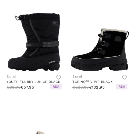
Sorel
Sorel
YOUTH FLURRY JUNIOR BLACK
TORINO™ V WP BLACK
REA
REA
€88,95
€57,95
€223,95
€132,95