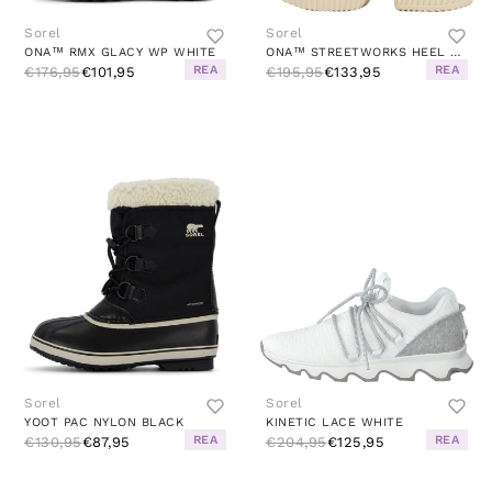
Sorel
Sorel
ONA™ RMX GLACY WP WHITE
ONA™ STREETWORKS HEEL CLOG BROWN
REA
REA
€176,95
€101,95
€195,95
€133,95
Sorel
Sorel
YOOT PAC NYLON BLACK
KINETIC LACE WHITE
REA
REA
€130,95
€87,95
€204,95
€125,95