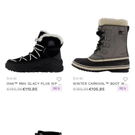
Sorel
Sorel
ONA™ RMX GLACY PLUS WP BLACK
WINTER CARNIVAL™ BOOT WP GREY
REA
REA
€185,95
€110,95
€185,95
€105,95