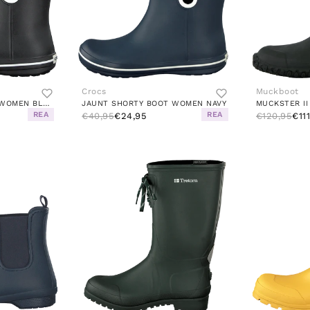
Crocs
Muckboot
JAUNT SHORTY BOOT WOMEN BLACK
JAUNT SHORTY BOOT WOMEN NAVY
MUCKSTER II
REA
REA
€40,95
€24,95
€120,95
€11