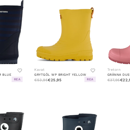
Kavat
Tretorn
M BLUE
GRYTGÖL WP BRIGHT YELLOW
GRÄNNA DUS
REA
REA
€53,95
€25,95
€37,95
€22,