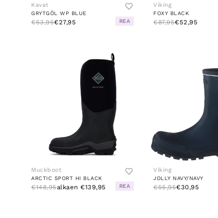
Kavat
Viking
GRYTGÖL WP BLUE
FOXY BLACK
REA
€53,95
€27,95
€87,95
€52,95
Muckboot
Viking
ARCTIC SPORT HI BLACK
JOLLY NAVY/NAVY
REA
€148,95
alkaen €139,95
€55,95
€30,95