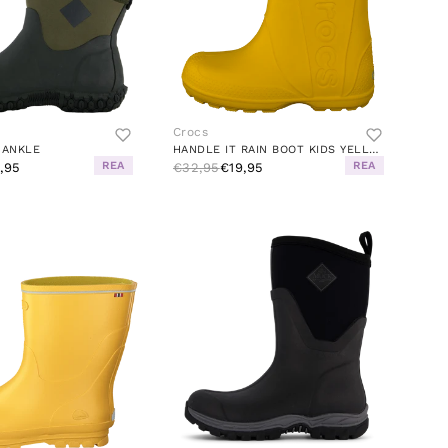
Crocs
 ANKLE
HANDLE IT RAIN BOOT KIDS YELLOW
REA
REA
1,95
€32,95
€19,95