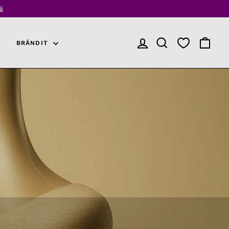
ää
BRÄNDIT
KIRJAUDU SISÄÄN
TUOTEHAKU
OSTOSK