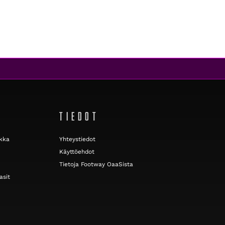
TIEDOT
ikka
Yhteystiedot
Käyttöehdot
Tietoja Footway OaaSista
asit