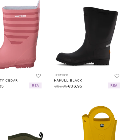
Tretorn
TY CEDAR
HÅKULL BLACK
REA
REA
95
€87,95
€36,95