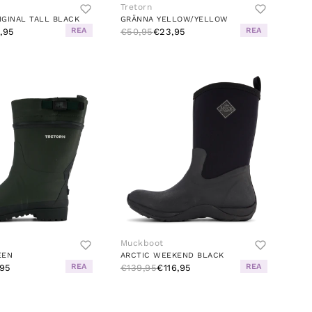
Tretorn
GINAL TALL BLACK
GRÄNNA YELLOW/YELLOW
REA
REA
1,95
€50,95
€23,95
Muckboot
EEN
ARCTIC WEEKEND BLACK
REA
REA
95
€139,95
€116,95