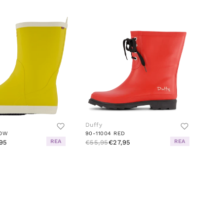
Duffy
LOW
90-11004 RED
REA
REA
95
€55,95
€27,95