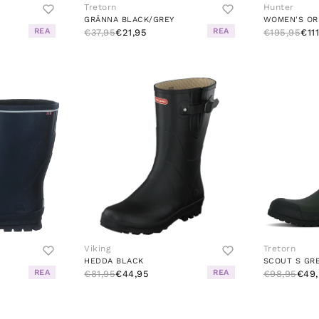
Tretorn
Hunter
GRÄNNA BLACK/GREY
WOMEN'S ORI
REA
REA
€37,95
€21,95
€195,95
€11
Viking
Tretorn
HEDDA BLACK
SCOUT S GR
REA
REA
€81,95
€44,95
€98,95
€49,