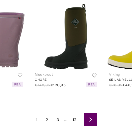
Muckboot
Viking
CHORE
SEILAS YEL
REA
REA
€148,95
€120,95
€78,95
€46,
1
2
3
…
12
Seuraava