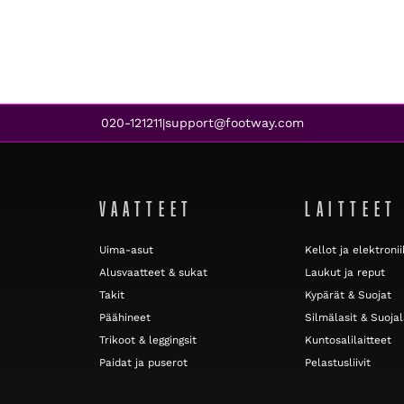
020-121211
support@footway.com
|
VAATTEET
LAITTEET
Uima-asut
Kellot ja elektroni
Alusvaatteet & sukat
Laukut ja reput
Takit
Kypärät & Suojat
Päähineet
Silmälasit & Suojal
Trikoot & leggingsit
Kuntosalilaitteet
Paidat ja puserot
Pelastusliivit