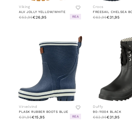
Viking
Crocs
ALV JOLLY YELLOW/WHITE
REA
€53,95
€26,95
€63,95
€31,95
Virvelvind
Duffy
PLASK RUBBER BOOTS BLUE
90-11004 BLACK
REA
€31,95
€15,95
€63,95
€31,95