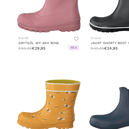
Kavat
Crocs
GRYTGÖL WP ASH ROSE
REA
€59,95
€29,95
€40,95
€24,95