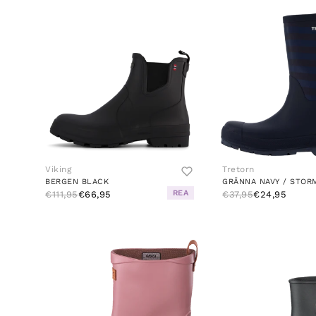
Viking
Tretorn
BERGEN BLACK
GRÄNNA NAVY / STOR
REA
€111,95
€66,95
€37,95
€24,95