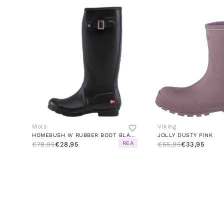
Mols
Viking
HOMEBUSH W RUBBER BOOT BLACK
JOLLY DUSTY PINK
REA
€78,95
€28,95
€55,95
€33,95