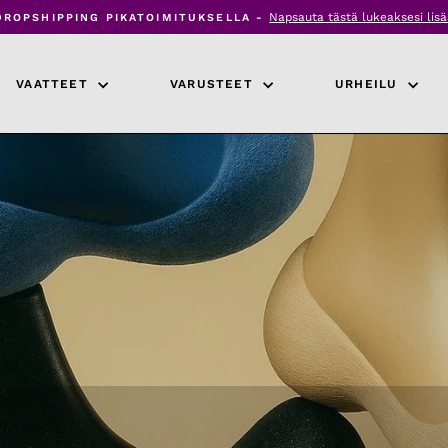
Napsauta tästä lukeaksesi lis
DROPSHIPPING PIKATOIMITUKSELLA -
Keskeytä
diaesitys
VAATTEET
VARUSTEET
URHEILU