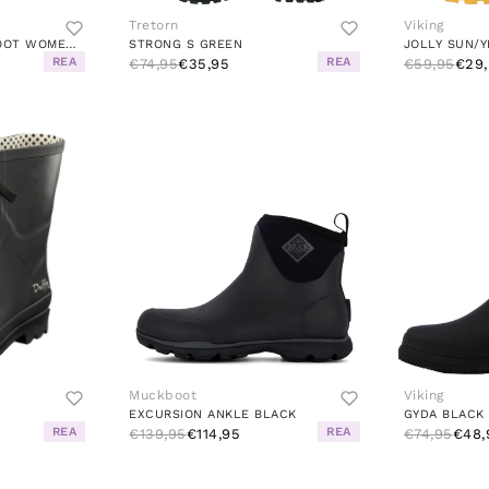
Tretorn
Viking
FREESAIL CHELSEA BOOT WOMEN NAVY / NAVY
STRONG S GREEN
JOLLY SUN/
REA
REA
€74,95
€35,95
€59,95
€29,
Muckboot
Viking
EXCURSION ANKLE BLACK
GYDA BLACK
REA
REA
€139,95
€114,95
€74,95
€48,