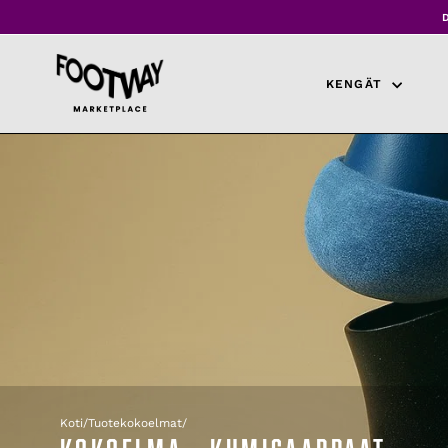
Siirry
sisältöön
KENGÄT
Koti
/
Tuotekokoelmat
/