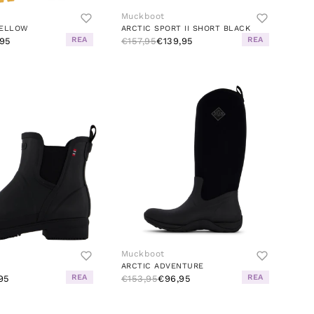
Muckboot
YELLOW
ARCTIC SPORT II SHORT BLACK
REA
REA
95
€157,95
€139,95
Muckboot
ARCTIC ADVENTURE
REA
REA
95
€153,95
€96,95