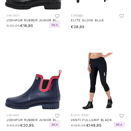
Jacson
Catago
JODHPUR RUBBER JUNIOR BLACK/GREY
ELITE GLOVE BLUE
REA
€40,95
€18,95
€28,95
Jacson
Euro-Star
JODHPUR RUBBER JUNIOR BLUE/PINK
VENTI FULLGRIP BLACK
REA
REA
€40,95
€20,95
€186,95
€149,95