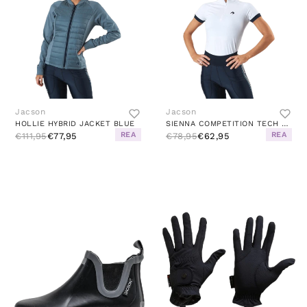
Jacson
Jacson
HOLLIE HYBRID JACKET BLUE
SIENNA COMPETITION TECH TOP WHITE
REA
REA
€111,95
€77,95
€78,95
€62,95