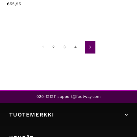
€55,95
1
2
3
4
Seuraava
020-121211
support@footway.com
|
TUOTEMERKKI