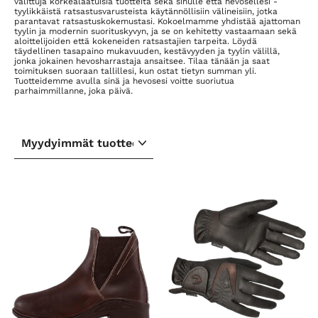
valittuja korkealaatuisia tuotteita sekä sinulle että hevosellesi -
tyylikkäistä ratsastusvarusteista käytännöllisiin välineisiin, jotka
parantavat ratsastuskokemustasi. Kokoelmamme yhdistää ajattoman
tyylin ja modernin suorituskyvyn, ja se on kehitetty vastaamaan sekä
aloittelijoiden että kokeneiden ratsastajien tarpeita. Löydä
täydellinen tasapaino mukavuuden, kestävyyden ja tyylin välillä,
jonka jokainen hevosharrastaja ansaitsee. Tilaa tänään ja saat
toimituksen suoraan tallillesi, kun ostat tietyn summan yli.
Tuotteidemme avulla sinä ja hevosesi voitte suoriutua
parhaimmillanne, joka päivä.
LAJITTELE