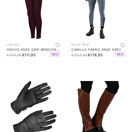
Jacson
Euro-Star
HEDVIG KNEE GRIP BREECHES RED
CAMILLO FABRIC KNEE GREY
REA
REA
€139,95
€111,95
€223,95
€178,95