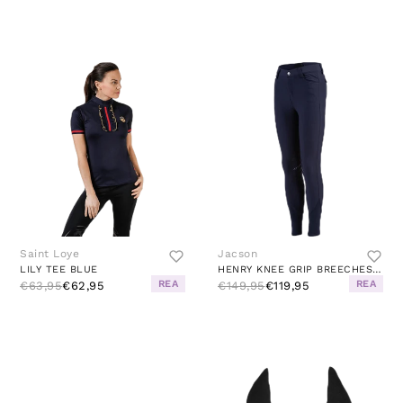
Saint Loye
Jacson
LILY TEE BLUE
HENRY KNEE GRIP BREECHES BLUE
REA
REA
€63,95
€62,95
€149,95
€119,95