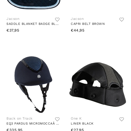
Jacson
Jacson
SADDLE BLANKET BADGE BLUE
CAPRI BELT BROWN
€37,95
€44,95
Back on Track
One K
EQ3 PARDUS MICROMOCCAÂ MIPS BLUE
LINER BLACK
€335,95
€27,95