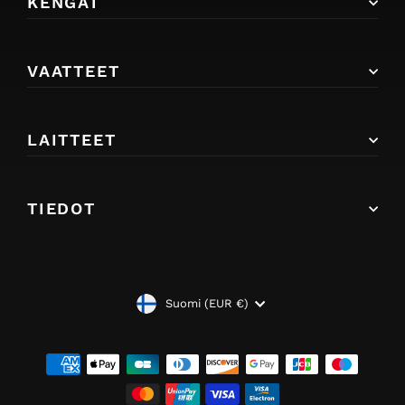
KENGÄT
VAATTEET
LAITTEET
TIEDOT
VALUUTTA
Suomi (EUR €)