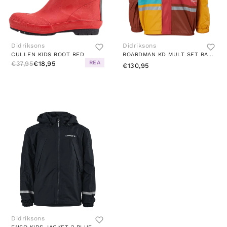
Didriksons
Didriksons
CULLEN KIDS BOOT RED
BOARDMAN KD MULT SET BAKED PINK
REA
€37,95
€18,95
€130,95
Didriksons