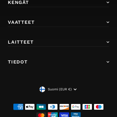
KENGÄT
VAATTEET
LAITTEET
TIEDOT
VALUUTTA
Suomi (EUR €)