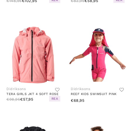
REA
REA
€148,95
€102,95
€83,95
€58,95
Didriksons
Didriksons
TERA GIRLS JKT 4 SOFT ROSE
REEF KIDS SWIMSUIT PINK
REA
€98,95
€57,95
€68,95