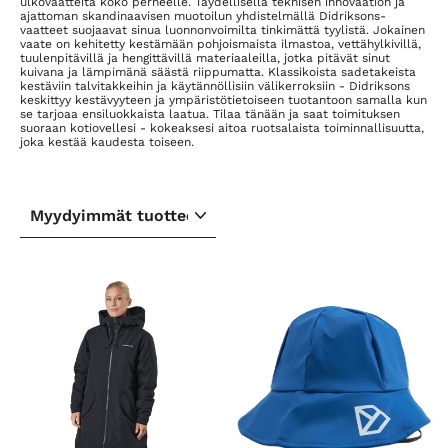
ulkovaatteita koko perheelle. Täydellisellä teknisen innovaation ja
ajattoman skandinaavisen muotoilun yhdistelmällä Didriksons-
vaatteet suojaavat sinua luonnonvoimilta tinkimättä tyylistä. Jokainen
vaate on kehitetty kestämään pohjoismaista ilmastoa, vettähylkivillä,
tuulenpitävillä ja hengittävillä materiaaleilla, jotka pitävät sinut
kuivana ja lämpimänä säästä riippumatta. Klassikoista sadetakeista
kestäviin talvitakkeihin ja käytännöllisiin välikerroksiin - Didriksons
keskittyy kestävyyteen ja ympäristötietoiseen tuotantoon samalla kun
se tarjoaa ensiluokkaista laatua. Tilaa tänään ja saat toimituksen
suoraan kotiovellesi - kokeaksesi aitoa ruotsalaista toiminnallisuutta,
joka kestää kaudesta toiseen.
LAJITTELE