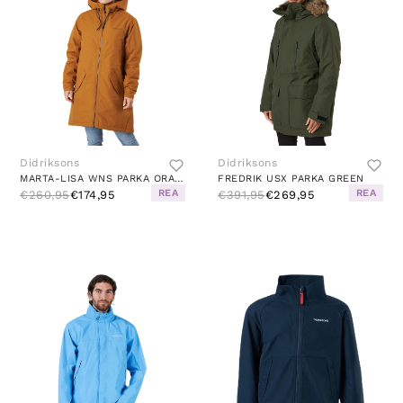
Didriksons
Didriksons
MARTA-LISA WNS PARKA ORANGE
FREDRIK USX PARKA GREEN
REA
REA
€260,95
€174,95
€391,95
€269,95