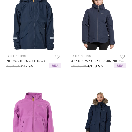
Didriksons
Didriksons
NORMA KIDS JKT NAVY
JENNIE WNS JKT DARK NIGHT BLUE
REA
REA
€83,95
€47,95
€260,95
€158,95