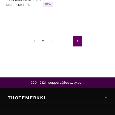
ENSO KIDS JACKET 2 BLUE
REA
€93,95
€54,95
1
2
3
…
9
Seuraava
020-121211
support@footway.com
|
TUOTEMERKKI