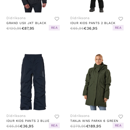
Didriksons
Didriksons
GRAND USX JKT BLACK
IDUR KIDS PANTS 2 BLACK
REA
REA
€130,95
€87,95
€65,95
€36,95
Didriksons
Didriksons
IDUR KIDS PANTS 2 BLUE
TANJA WNS PARKA 6 GREEN
REA
REA
€65,95
€36,95
€279,95
€189,95