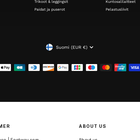
Trikoot & leggingsit
Kuntosalilaitteet
Paidat ja puserot
Pelastusliivit
VALUUTTA
Suomi (EUR €)
MER
ABOUT US
ace | Footway.com
About us