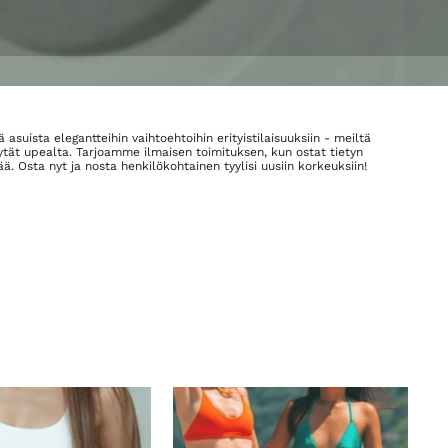
suista elegantteihin vaihtoehtoihin erityistilaisuuksiin - meiltä
ytät upealta. Tarjoamme ilmaisen toimituksen, kun ostat tietyn
. Osta nyt ja nosta henkilökohtainen tyylisi uusiin korkeuksiin!