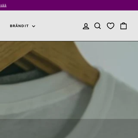
ää
BRÄNDIT
KIRJAUDU SISÄÄN
TUOTEHAKU
OSTOSK