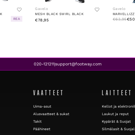
Gavelo
Gavelo
K
MESH BLACK SWIRL BLACK
REA
€63,95
€50
€78,95
020-121211
support@footway.com
|
VAATTEET
LAITTEET
Uima-asut
Kellot ja elektroni
Alusvaatteet & sukat
Laukut ja reput
Takit
Kypärät & Suojat
Päähineet
Silmälasit & Suojal