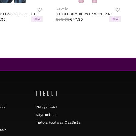
Gavelo
MARVELLIZZY LONG SLEEVE BLUE/GREY
BUBBLEGUM BURST SWIRL PINK
,95
REA
€65,95
€47,95
REA
TIEDOT
ikka
Yhteystiedot
Käyttöehdot
Tietoja Footway OaaSista
asit