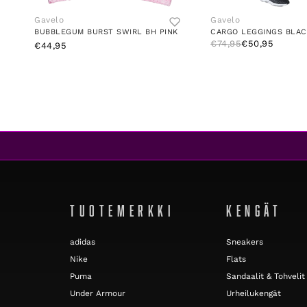
Gavelo
Gavelo
BUBBLEGUM BURST SWIRL BH PINK
CARGO LEGGINGS BLAC
€74,95
€50,95
€44,95
TUOTEMERKKI
KENGÄT
adidas
Sneakers
Nike
Flats
Puma
Sandaalit & Tohvelit
Under Armour
Urheilukengät