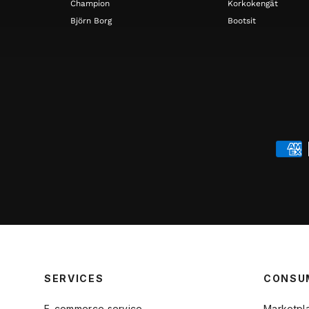
Champion
Korkokengät
Björn Borg
Bootsit
SERVICES
CONSU
E-commerce service
Marketpl