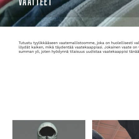
VAATTEET
Tutustu tyylikkääseen vaatemallistoomme, joka on huolellisesti vali
löydät kaiken, mikä täydentää vaatekaappiasi. Jokainen vaate on v
summan yli, joten hyödynnä tilaisuus uudistaa vaatekaappisi tänään.