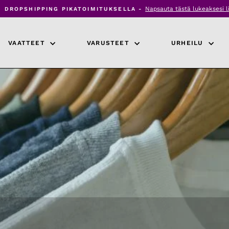
Napsauta tästä lukeaksesi lis
DROPSHIPPING PIKATOIMITUKSELLA -
Keskeytä
diaesitys
VAATTEET
VARUSTEET
URHEILU