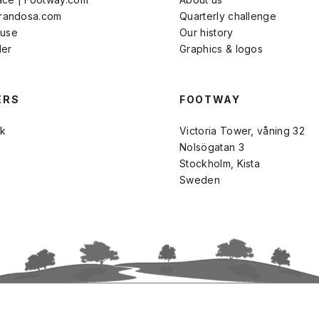
Brandosa.com
Quarterly challenge
 use
Our history
der
Graphics & logos
ERS
FOOTWAY
k
Victoria Tower, våning 32
Nolsögatan 3
Stockholm, Kista
Sweden