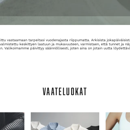
ttu vastaamaan tarpeitasi vuodenajasta riippumatta. Arkisista jokapäiväisistä a
almistettu keskittyen laatuun ja mukavuuteen, varmistaen, että tunnet ja nä
 Valikoimamme päivittyy säännöllisesti, joten aina on jotain uutta löydettävää
VAATELUOKAT