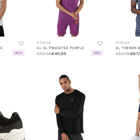
Ellesse
Ellesse
TE
EL SL PRADOTEE PURPLE
EL THERON 
REA
REA
€50,95
€40,95
€83,95
€67,