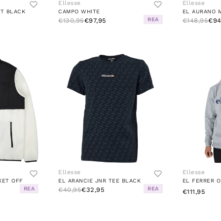
Ellesse
Ellesse
RT BLACK
CAMPO WHITE
REA
€130,95
€97,95
€148,95
€94
Ellesse
Ellesse
KET OFF
EL ARANCIE JNR TEE BLACK
EL FERRER 
REA
REA
€40,95
€32,95
€111,95