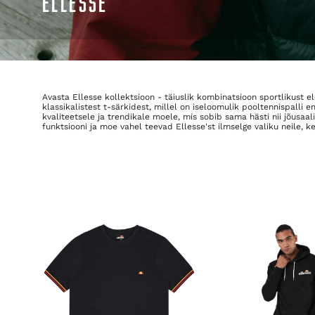
ELLESSE
Avasta Ellesse kollektsioon - täiuslik kombinatsioon sportlikust ele
klassikalistest t-särkidest, millel on iseloomulik pooltennispalli
kvaliteetsele ja trendikale moele, mis sobib sama hästi nii jõusaal
funktsiooni ja moe vahel teevad Ellesse'st ilmselge valiku neile, ke