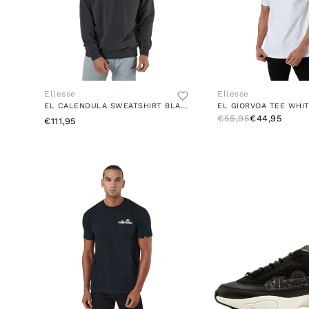
Ellesse
Ellesse
EL CALENDULA SWEATSHIRT BLACK
EL GIORVOA TEE WHI
€55,95
€44,95
€111,95