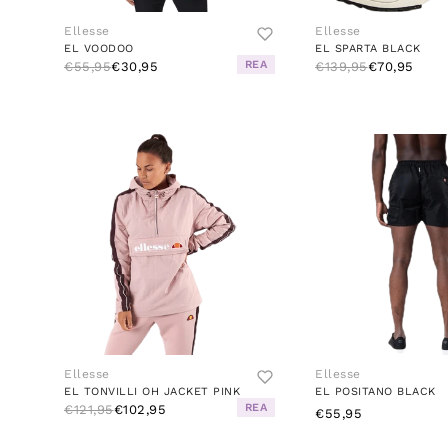
Ellesse
Ellesse
EL VOODOO
EL SPARTA BLACK
REA
€55,95
€30,95
€139,95
€70,95
Ellesse
Ellesse
EL TONVILLI OH JACKET PINK
EL POSITANO BLACK
REA
€121,95
€102,95
€55,95