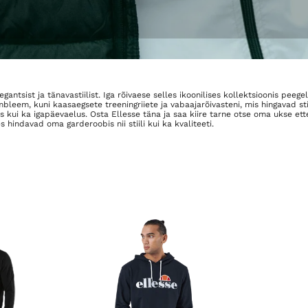
gantsist ja tänavastiilist. Iga rõivaese selles ikoonilises kollektsioonis peeg
 embleem, kuni kaasaegsete treeningriiete ja vabaajarõivasteni, mis hingavad
is kui ka igapäevaelus. Osta Ellesse täna ja saa kiire tarne otse oma ukse ett
s hindavad oma garderoobis nii stiili kui ka kvaliteeti.