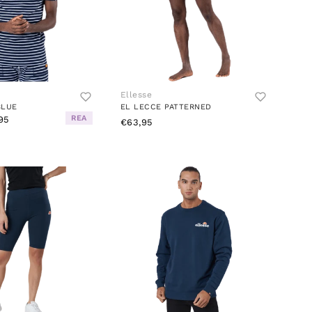
Ellesse
BLUE
EL LECCE PATTERNED
REA
95
€63,95