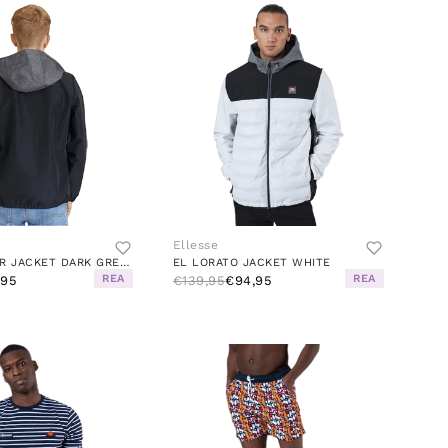
Ellesse
EL ARNET JNR JACKET DARK GREY MARL/BLACK
EL LORATO JACKET WHITE
REA
REA
,95
€139,95
€94,95