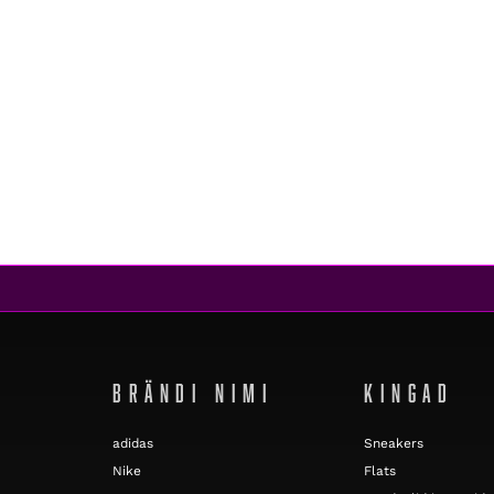
BRÄNDI NIMI
KINGAD
adidas
Sneakers
Nike
Flats