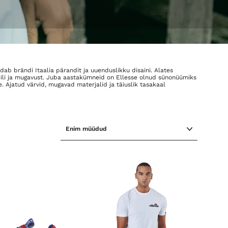
eldab brändi Itaalia pärandit ja uuenduslikku disaini. Alates
 stiili ja mugavust. Juba aastakümneid on Ellesse olnud sünonüümiks
e. Ajatud värvid, mugavad materjalid ja täiuslik tasakaal
SORTEERI