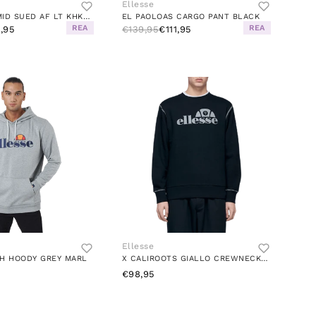
Ellesse
EL AURANO MID SUED AF LT KHK/DK TRQS/LT PU
EL PAOLOAS CARGO PANT BLACK
REA
REA
,95
€139,95
€111,95
Ellesse
OH HOODY GREY MARL
X CALIROOTS GIALLO CREWNECK BLACK
€98,95