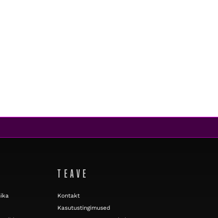
S
TEAVE
nika
Kontakt
Kasutustingimused