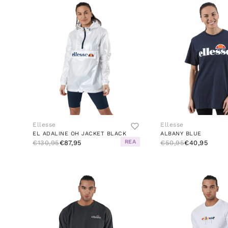
Ellesse
Ellesse
EL ADALINE OH JACKET BLACK
ALBANY BLUE
REA
€130,95
€87,95
€50,95
€40,95