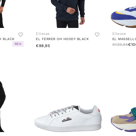
Ellesse
Ellesse
Y BLACK
EL FERRER OH HOODY BLACK
REA
€139,95
€10
€98,95