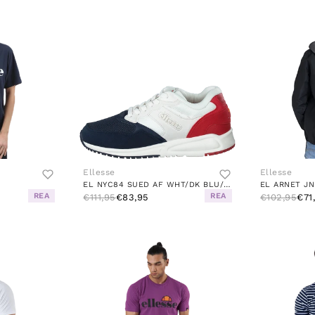
Ellesse
Ellesse
EL NYC84 SUED AF WHT/DK BLU/RED
REA
REA
€111,95
€83,95
€102,95
€71