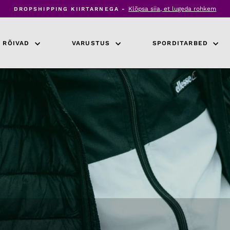
Klõpsa siia, et lugeda rohkem
DROPSHIPPING KIIRTARNEGA -
Peata
slaidiseanss
RÕIVAD
VARUSTUS
SPORDITARBED