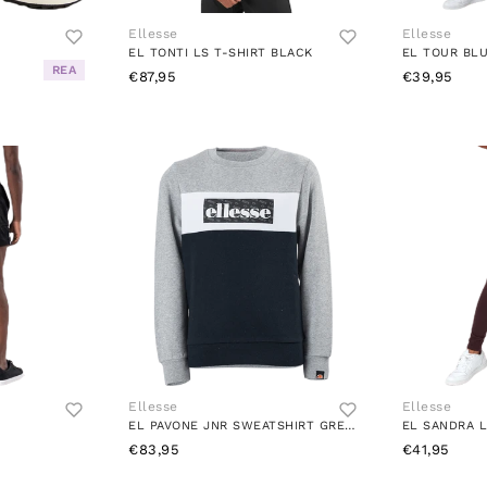
Ellesse
Ellesse
EL TONTI LS T-SHIRT BLACK
EL TOUR BL
REA
€87,95
€39,95
Ellesse
Ellesse
EL PAVONE JNR SWEATSHIRT GREY MARL
EL SANDRA 
€83,95
€41,95