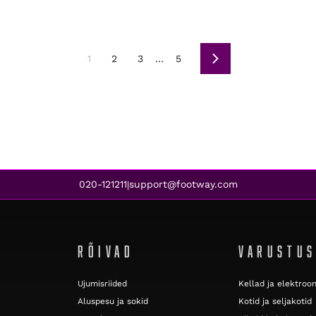
1
2
3
…
5
Järgmine
020-121211
support@footway.com
|
RÕIVAD
VARUSTU
Ujumisriided
Kellad ja elektroo
Aluspesu ja sokid
Kotid ja seljakotid