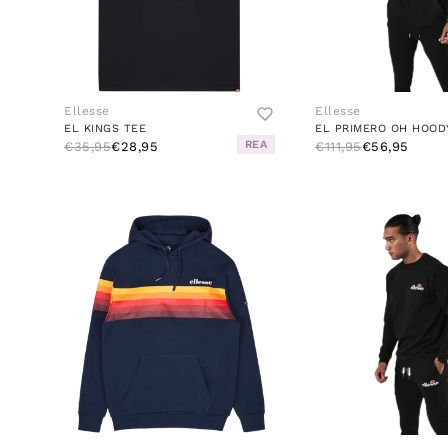
Ellesse
Ellesse
EL KINGS TEE
EL PRIMERO OH HOOD
REA
€35,95
€28,95
€111,95
€56,95