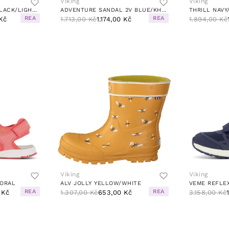
Viking
Viking
ANCHOR SANDAL 3V BLACK/LIGHT GREY
ADVENTURE SANDAL 2V BLUE/KHAKI
THRILL NAVY
REA
REA
 Kč
1.713,00 Kč
1.174,00 Kč
1.894,00 Kč
Viking
Viking
CORAL
ALV JOLLY YELLOW/WHITE
VEME REFLEX
REA
REA
 Kč
1.307,00 Kč
653,00 Kč
3.158,00 Kč