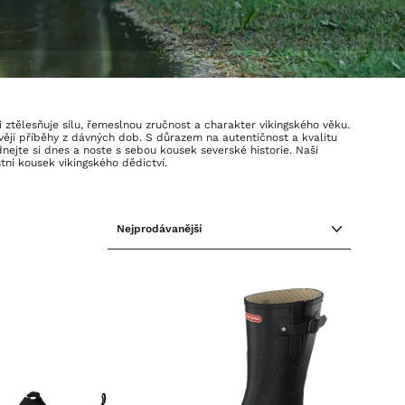
 ztělesňuje sílu, řemeslnou zručnost a charakter vikingského věku.
vějí příběhy z dávných dob. S důrazem na autentičnost a kvalitu
ejte si dnes a noste s sebou kousek severské historie. Naši
tní kousek vikingského dědictví.
SEŘADIT