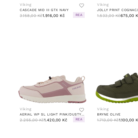
Viking
Viking
CASCADE MID III GTX NAVY
JOLLY PRINT COGNAC
REA
3.158,00 Kč
1.916,00 Kč
1.533,00 Kč
675,00 
Viking
Viking
AERIAL WP SL LIGHT PINK/DUSTY PINK
BRYNE OLIVE
REA
2.255,00 Kč
1.420,00 Kč
1.713,00 Kč
1.100,00 