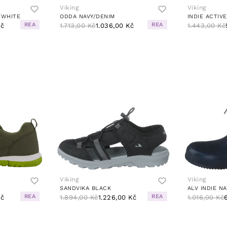
Viking
Viking
/WHITE
ODDA NAVY/DENIM
INDIE ACTIV
REA
REA
Kč
1.713,00 Kč
1.036,00 Kč
1.443,00 Kč
Viking
Viking
SANDVIKA BLACK
ALV INDIE N
REA
REA
Kč
1.894,00 Kč
1.226,00 Kč
1.016,00 Kč