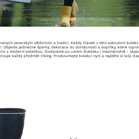
ovaných severským dědictvím a tradicí. Každý článek v této exkluzivní kolekci
gn. Objevte jedinečné šperky, dekorace do domácnosti a doplňky, které vyprá
ctví s moderní estetikou. Dodáváme po celém Švédsku i mezinárodně - objedn
erizuje každý předmět Viking. Prozkoumejte kolekci nyní a najděte si svůj vlas