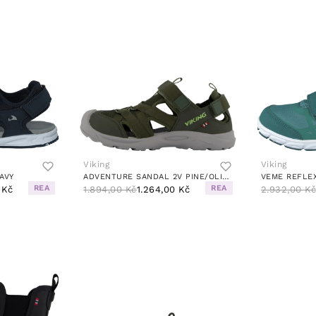
Viking
Viking
AVY
ADVENTURE SANDAL 2V PINE/OLIVE
VEME REFLE
REA
REA
 Kč
1.894,00 Kč
1.264,00 Kč
2.932,00 K