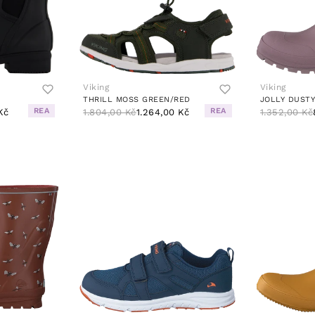
Viking
Viking
THRILL MOSS GREEN/RED
JOLLY DUSTY
REA
REA
Kč
1.804,00 Kč
1.264,00 Kč
1.352,00 Kč