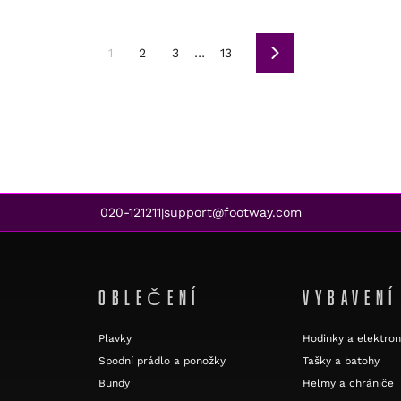
1
2
3
…
13
Další
020-121211
support@footway.com
|
OBLEČENÍ
VYBAVENÍ
Plavky
Hodinky a elektron
Spodní prádlo a ponožky
Tašky a batohy
Bundy
Helmy a chrániče