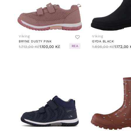
Viking
Viking
BRYNE DUSTY PINK
GYDA BLACK
REA
1.713,00 Kč
1.100,00 Kč
1.806,00 Kč
1.172,00 