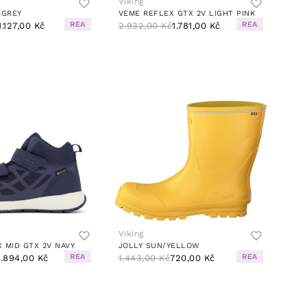
Viking
/GREY
VEME REFLEX GTX 2V LIGHT PINK
REA
REA
1.127,00 Kč
2.932,00 Kč
1.781,00 Kč
Viking
 MID GTX 2V NAVY
JOLLY SUN/YELLOW
REA
REA
1.894,00 Kč
1.443,00 Kč
720,00 Kč