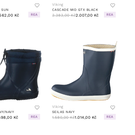
Viking
E SUN
CASCADE MID GTX BLACK
REA
REA
562,00 Kč
3.383,00 Kč
2.007,00 Kč
Viking
AVY/NAVY
SEILAS NAVY
REA
REA
698,00 Kč
1.580,00 Kč
1.014,00 Kč