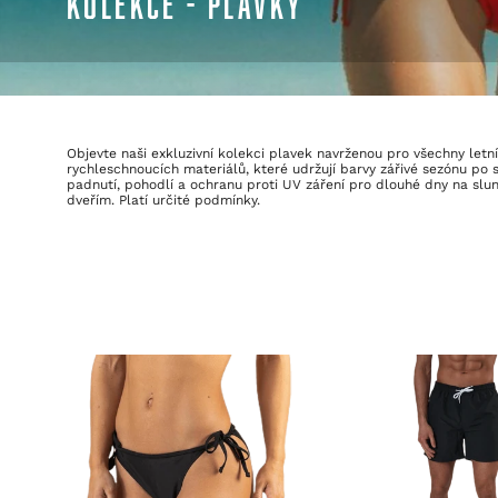
KOLEKCE - PLAVKY
Objevte naši exkluzivní kolekci plavek navrženou pro všechny letn
rychleschnoucích materiálů, které udržují barvy zářivé sezónu po
padnutí, pohodlí a ochranu proti UV záření pro dlouhé dny na slun
dveřím. Platí určité podmínky.