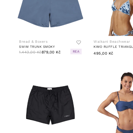
Bread & Boxers
Waikani Beachwear
SWIM TRUNK SMOKY
REA
1.443,00 Kč
879,00 Kč
495,00 Kč