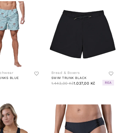
achwear
Bread & Boxers
UNKS BLUE
SWIM TRUNK BLACK
REA
1.443,00 Kč
1.037,00 Kč