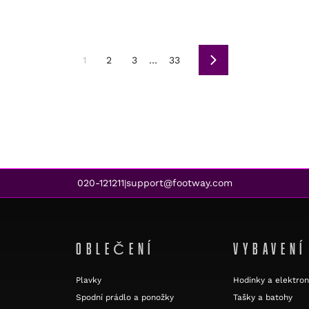
1
2
3
…
33
Další
020-121211
support@footway.com
|
OBLEČENÍ
VYBAVENÍ
Plavky
Hodinky a elektron
Spodní prádlo a ponožky
Tašky a batohy