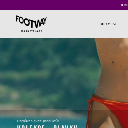
Přejít
DR
k
obsahu
BOTY
Domů
/
Kolekce produktů
/