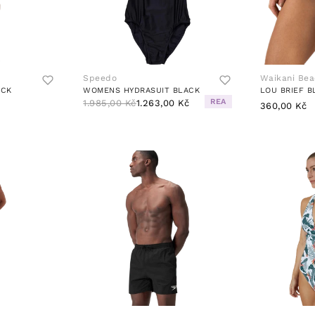
Speedo
Waikani Be
ACK
WOMENS HYDRASUIT BLACK
LOU BRIEF B
REA
1.985,00 Kč
1.263,00 Kč
360,00 Kč