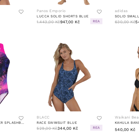
Panos Emporio
adidas
LUCCA SOLID SHORTS BLUE
REA
1.443,00 Kč
947,00 Kč
630,00 Kč
5
BLACC
Waikani Be
GIRLS DIGITAL ALLOVER SPLASHBA BLACK/PINK
RACE SWIMSUIT BLUE
KAHULA BAN
REA
529,00 Kč
344,00 Kč
540,00 Kč