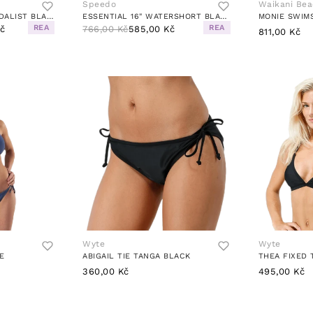
Speedo
Waikani Be
ECO ENDURANCE+ MEDALIST BLACK
ESSENTIAL 16" WATERSHORT BLACK
MONIE SWIM
REA
REA
Kč
766,00 Kč
585,00 Kč
811,00 Kč
Wyte
Wyte
E
ABIGAIL TIE TANGA BLACK
THEA FIXED 
360,00 Kč
495,00 Kč