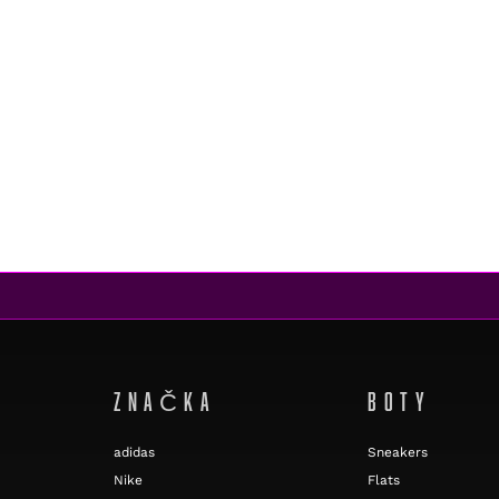
ZNAČKA
BOTY
adidas
Sneakers
Nike
Flats