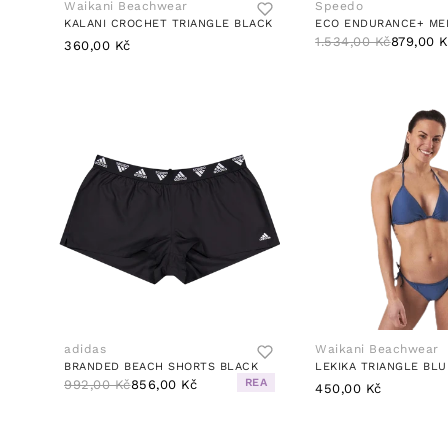
Waikani Beachwear
Speedo
KALANI CROCHET TRIANGLE BLACK
1.534,00 Kč
879,00 
360,00 Kč
adidas
Waikani Beachwear
BRANDED BEACH SHORTS BLACK
LEKIKA TRIANGLE BLU
REA
992,00 Kč
856,00 Kč
450,00 Kč