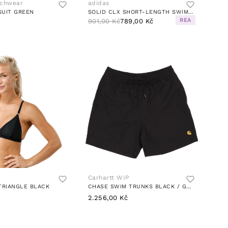
achwear
adidas
SUIT GREEN
SOLID CLX SHORT-LENGTH SWIM SHORTS BLACK / LUCID LEMON
REA
901,00 Kč
789,00 Kč
Carhartt WIP
TRIANGLE BLACK
CHASE SWIM TRUNKS BLACK / GOLD
2.256,00 Kč