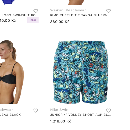
Waikani Beachwear
SOLID SMALL LOGO SWIMSUIT ROYAL BLUE / LUCID PINK
KIMO RUFFLE TIE TANGA BLUE/WHITE
REA
40,00 Kč
360,00 Kč
achwear
Nike Swim
DEAU BLACK
JUNIOR 4" VOLLEY SHORT AOP BLUE
1.218,00 Kč