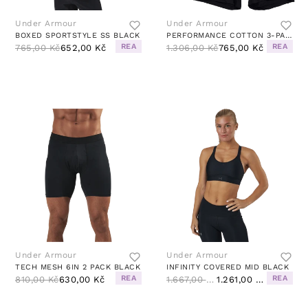
Under Armour
Under Armour
BOXED SPORTSTYLE SS BLACK
PERFORMANCE COTTON 3-PACK BLACK
REA
REA
765,00 Kč
652,00 Kč
1.306,00 Kč
765,00 Kč
Under Armour
Under Armour
TECH MESH 6IN 2 PACK BLACK
INFINITY COVERED MID BLACK
REA
REA
810,00 Kč
630,00 Kč
1.667,00 Kč
1.261,00 Kč