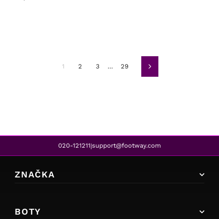
1
2
3
…
29
Další
020-121211
support@footway.com
|
ZNAČKA
BOTY