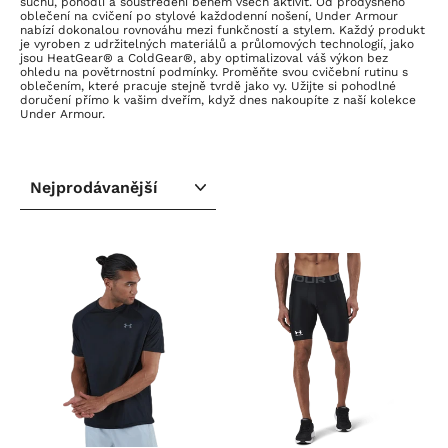
suchu, pohodlí a soustředění během všech aktivit. Od prodyšného
oblečení na cvičení po stylové každodenní nošení, Under Armour
nabízí dokonalou rovnováhu mezi funkčností a stylem. Každý produkt
je vyroben z udržitelných materiálů a průlomových technologií, jako
jsou HeatGear® a ColdGear®, aby optimalizoval váš výkon bez
ohledu na povětrnostní podmínky. Proměňte svou cvičební rutinu s
oblečením, které pracuje stejně tvrdě jako vy. Užijte si pohodlné
doručení přímo k vašim dveřím, když dnes nakoupíte z naší kolekce
Under Armour.
SEŘADIT