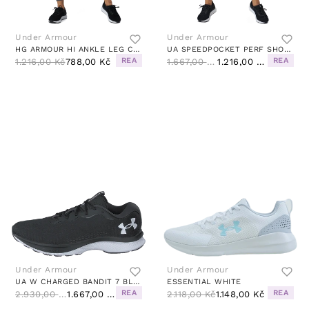
Under Armour
Under Armour
HG ARMOUR HI ANKLE LEG CHARCOAL LIGHT HEATHER
UA SPEEDPOCKET PERF SHORT BLACK
REA
REA
1.216,00 Kč
788,00 Kč
1.667,00 Kč
1.216,00 Kč
Under Armour
Under Armour
UA W CHARGED BANDIT 7 BLACK / WHITE / WHITE
ESSENTIAL WHITE
REA
REA
2.930,00 Kč
1.667,00 Kč
2.118,00 Kč
1.148,00 Kč