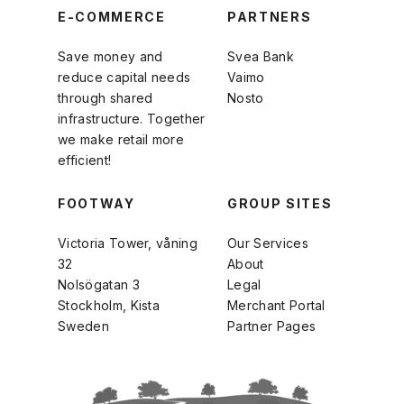
E-COMMERCE
PARTNERS
Save money and
Svea Bank
reduce capital needs
Vaimo
through shared
Nosto
infrastructure. Together
we make retail more
efficient!
FOOTWAY
GROUP SITES
Victoria Tower, våning
Our Services
32
About
Nolsögatan 3
Legal
Stockholm, Kista
Merchant Portal
Sweden
Partner Pages