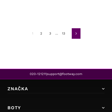
1
2
3
…
13
Další
020-121211
support@footway.com
|
ZNAČKA
BOTY