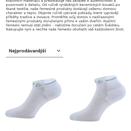
kvalitních materiálů a představuje náš závazek k autentičnosti a
pozornosti k detailu. Od ručně vyráběných keramických kousků po
tkané textilie, naše řemeslné produkty dodávají vašemu domovu
charakter a teplo. Objevte ručně vybrané poklady, které vyprávějí
příběhy tradice a inovace. Proměňte svůj domov s nadčasovými
řemeslnými produkty doručenými přímo k vašim dveřím. Kvalitní
řemeslo nemusí stát jmění - nabízíme doručení po celém Švédsku.
Nakupujte nyní a nechte naše řemeslo obohatit váš každodenní život.
SEŘADIT