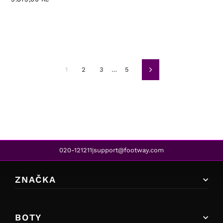
1
2
3
…
5
Další
020-121211
support@footway.com
|
ZNAČKA
BOTY