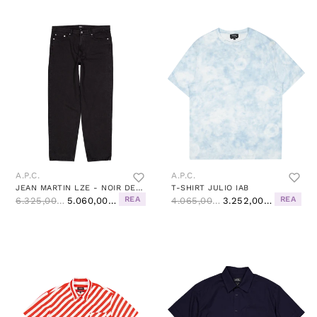
A.P.C.
A.P.C.
JEAN MARTIN LZE - NOIR DELAVE
T-SHIRT JULIO IAB
REA
REA
6.325,00 Kč
5.060,00 Kč
4.065,00 Kč
3.252,00 Kč