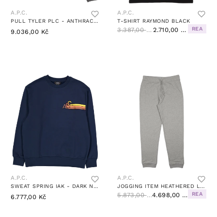
A.P.C.
A.P.C.
PULL TYLER PLC - ANTHRACITE CHINE
T-SHIRT RAYMOND BLACK
REA
3.387,00 Kč
2.710,00 Kč
9.036,00 Kč
A.P.C.
A.P.C.
SWEAT SPRING IAK - DARK NAVY
JOGGING ITEM HEATHERED LIGHT GREY
REA
5.873,00 Kč
4.698,00 Kč
6.777,00 Kč