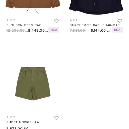
A.P.C.
A.P.C.
BLOUSON GREG CAC
SURCHEMISE BASILE IAK-DARK NAVY
REA
REA
12.200,00 Kč
8.449,00 Kč
7.681,00 Kč
6.144,00 Kč
A.P.C.
SHORT NORRIS JAA
5.873,00 Kč