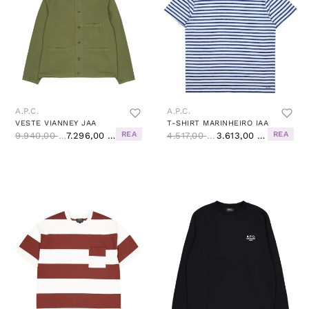
A.P.C.
A.P.C.
VESTE VIANNEY JAA
T-SHIRT MARINHEIRO IAA
REA
REA
9.940,00 Kč
7.296,00 Kč
4.517,00 Kč
3.613,00 Kč