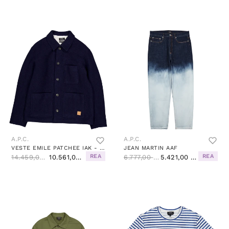
A.P.C.
A.P.C.
VESTE EMILE PATCHEE IAK - DARK NAVY
JEAN MARTIN AAF
REA
REA
14.459,00 Kč
10.561,00 Kč
6.777,00 Kč
5.421,00 Kč