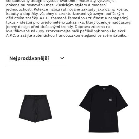
sofistikovaný design s vysoce kvalitními materiály, vytvářející
dokonalou rovnováhu mezi klasickým stylem a moderní
jednoduchostí. Kolekce nabízí rafinované základy jako džíny, košile,
kabáty a doplňky, všechny charakterizované výrazným pařížským
dědictvím značky. A.P.C. znamená řemeslnou zručnost a nenápadný
luxus - ideální pro uvědomělého zákazníka, který oceňuje nadčasový,
jemný design před dočasnými trendy. Doprava zdarma na
kvalifikované nákupy. Prozkoumejte naši pečlivě vybranou kolekci
A.P.C. a zažijte autentickou francouzskou eleganci ve svém šatníku.
SEŘADIT