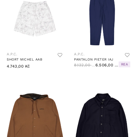
A.P.C.
A.P.C.
SHORT MICHEL AAB
PANTALON PIETER IAJ
REA
8.132,00 Kč
6.506,00 Kč
4.743,00 Kč