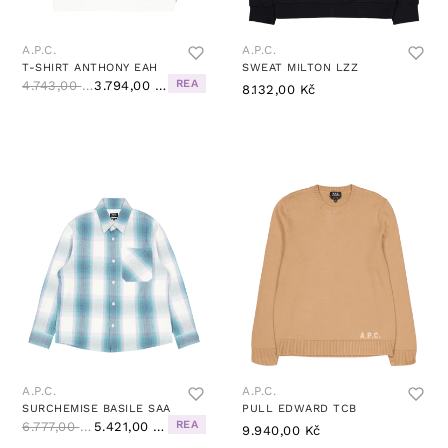
A.P.C.
A.P.C.
T-SHIRT ANTHONY EAH
SWEAT MILTON LZZ
REA
4.743,00 Kč
3.794,00 Kč
8.132,00 Kč
A.P.C.
A.P.C.
SURCHEMISE BASILE SAA
PULL EDWARD TCB
REA
6.777,00 Kč
5.421,00 Kč
9.940,00 Kč