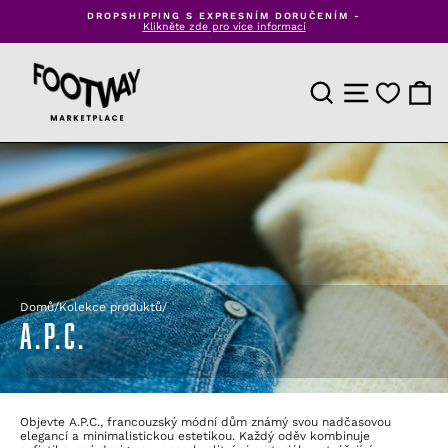
Přejít
DROPSHIPPING S EXPRESNÍM DORUČENÍM -
k
Klikněte zde pro více informací
Pozastavit
obsahu
prezentaci
VYHLEDÁVÁNÍ PROD
NAVIGACE WE
NÁKUP
Domů
/
Kolekce produktů
/
A.P.C.
Objevte A.P.C., francouzský módní dům známý svou nadčasovou
elegancí a minimalistickou estetikou. Každý oděv kombinuje