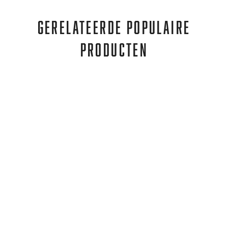
GERELATEERDE POPULAIRE
PRODUCTEN
Mares
COMBO SHARKY KID 4-7 YEARS
€46,95