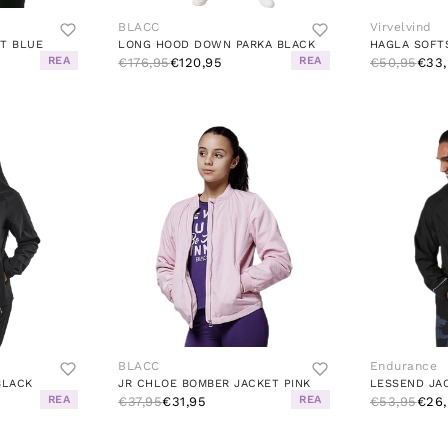
BLACC
Virvelvind
T BLUE
LONG HOOD DOWN PARKA BLACK
HAGLA SOFT
REA
REA
€176,95
€120,95
€50,95
€33,
BLACC
Endurance
BLACK
JR CHLOE BOMBER JACKET PINK
LESSEND JA
REA
REA
€37,95
€31,95
€53,95
€26,