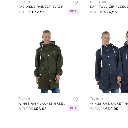
Tretorn
Kari Traa
PACKABLE RAINSET BLACK
KARI FULL-ZIP FLEEC
REA
€111,95
€72,95
€68,95
€24,95
Tretorn
Tretorn
WINGS RAIN JACKET GREEN
WINGS RAINJACKET N
REA
€102,95
€56,95
€102,95
€59,95