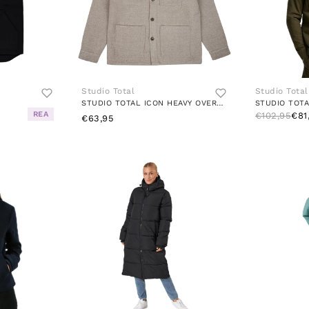
Studio Total
Studio Total
STUDIO TOTAL ICON HEAVY OVERSHIRT
REA
€102,95
€81
€63,95