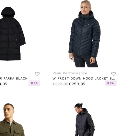
Peak Performance
R PARKA BLACK
W FROST DOWN HOOD JACKET BLACK
REA
REA
4,95
€372,95
€253,95