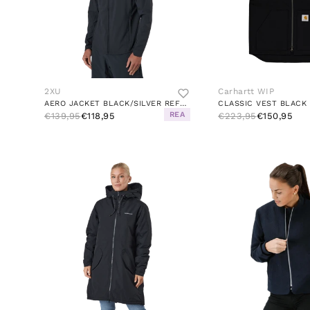
2XU
Carhartt WIP
AERO JACKET BLACK/SILVER REFLECTIVE
CLASSIC VEST BLACK
REA
€139,95
€118,95
€223,95
€150,95