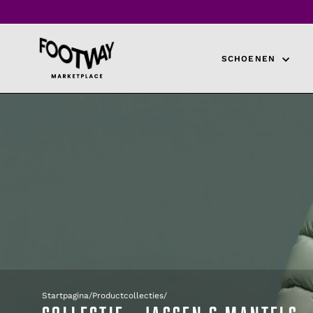
Overslaan
naar
inhoud
SCHOENEN
Startpagina
/
Productcollecties
/