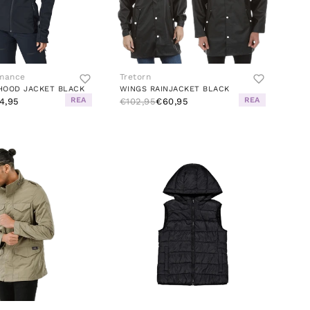
rmance
Tretorn
HOOD JACKET BLACK
WINGS RAINJACKET BLACK
REA
REA
4,95
€102,95
€60,95