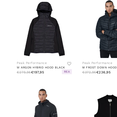
Peak Performance
Peak Performance
W ARGON HYBRID HOOD BLACK
REA
€279,95
€197,95
€372,95
€236,95