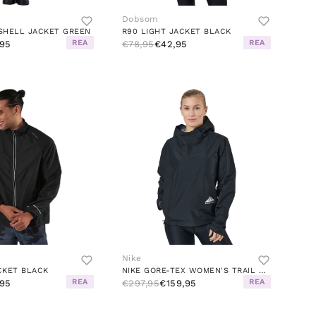
Dobsom
SHELL JACKET GREEN
R90 LIGHT JACKET BLACK
REA
REA
95
€78,95
€42,95
Nike
CKET BLACK
NIKE GORE-TEX WOMEN'S TRAIL RU BLACK/DK SMOKE GREY/WHITE
REA
REA
95
€297,95
€159,95