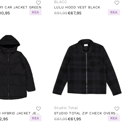
BLACC
RY CAR JACKET GREEN
LULU HOOD VEST BLACK
REA
REA
00,95
€91,95
€67,95
Studio Total
MAYA PADDED HYBRID JACKET JET BLACK
STUDIO TOTAL ZIP CHECK OVERSHIRT
REA
REA
2,95
€81,95
€61,95