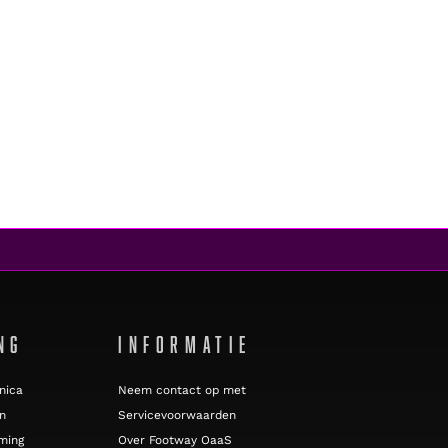
NG
INFORMATIE
nica
Neem contact op met
n
Servicevoorwaarden
ming
Over Footway OaaS