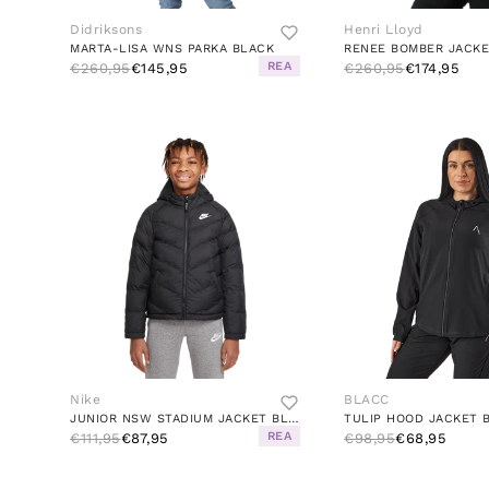
Didriksons
Henri Lloyd
MARTA-LISA WNS PARKA BLACK
RENEE BOMBER JACKE
REA
€260,95
€145,95
€260,95
€174,95
Nike
BLACC
JUNIOR NSW STADIUM JACKET BLACK
TULIP HOOD JACKET 
REA
€111,95
€87,95
€98,95
€68,95