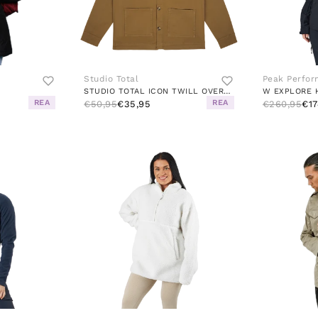
Studio Total
Peak Perfo
STUDIO TOTAL ICON TWILL OVERSHIRT LT
W EXPLORE 
REA
REA
€50,95
€35,95
€260,95
€17