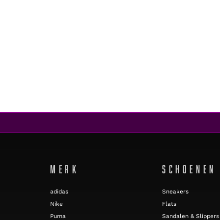
MERK
SCHOENEN
adidas
Sneakers
Nike
Flats
Puma
Sandalen & Slippers