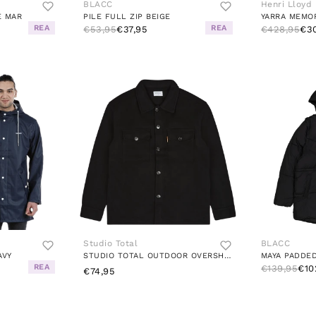
BLACC
Henri Lloyd
E MAR
PILE FULL ZIP BEIGE
YARRA MEMO
REA
REA
€53,95
€37,95
€428,95
€3
Studio Total
BLACC
AVY
STUDIO TOTAL OUTDOOR OVERSHIRT
REA
€139,95
€10
€74,95