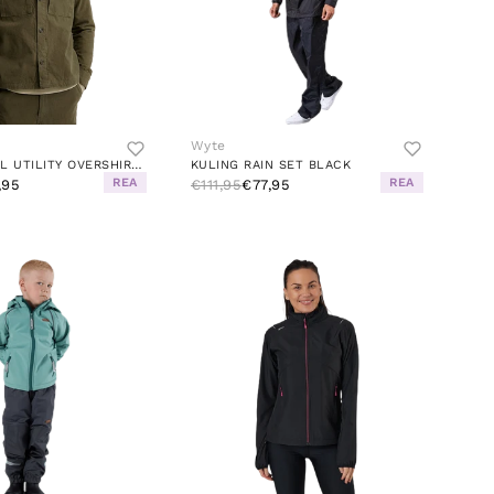
Wyte
STUDIO TOTAL UTILITY OVERSHIRT DK
KULING RAIN SET BLACK
REA
REA
,95
€111,95
€77,95