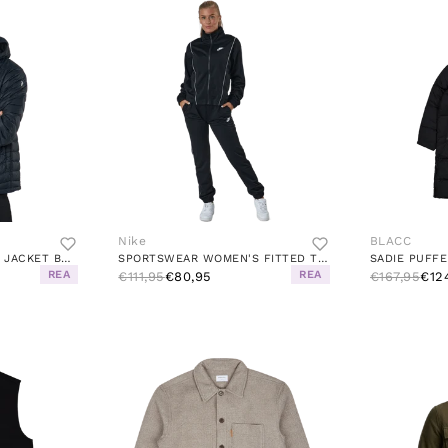
Nike
BLACC
M FROST DOWN HOOD JACKET BLACK
SPORTSWEAR WOMEN'S FITTED TRACK SUIT BLACK/WHITE/WHITE
SADIE PUFFE
REA
REA
€111,95
€80,95
€167,95
€12