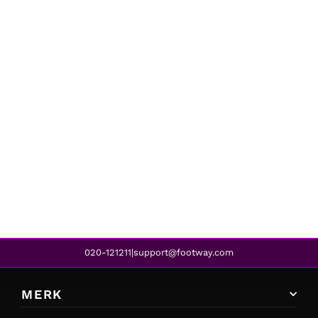
Birkenstock
ARIZONA EVA NARROW BLACK
€50,95
€40,95
REA
020-121211
support@footway.com
|
MERK