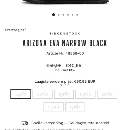
Startpagina
/
BIRKENSTOCK
ARIZONA EVA NARROW BLACK
Article Nr: 48868-00
Oorspronkelijke
Verkoopprijs
€50,95
€40,95
prijs
Inclusief btw
Laagste eerdere prijs:
€50,95 EUR
SIZE
EU 35
EU 36
EU 37
EU 38
EU 39
EU 40
EU 41
Snelle verzending - 365 dagen retourbeleid