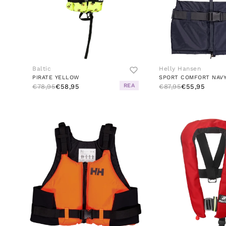
Baltic
Helly Hansen
PIRATE YELLOW
SPORT COMFORT NAV
REA
€78,95
€58,95
€87,95
€55,95