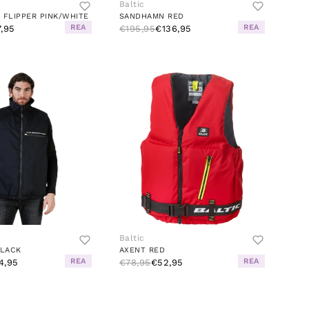
Baltic
 FLIPPER PINK/WHITE
SANDHAMN RED
REA
REA
7,95
€195,95
€136,95
Baltic
LACK
AXENT RED
REA
REA
4,95
€78,95
€52,95