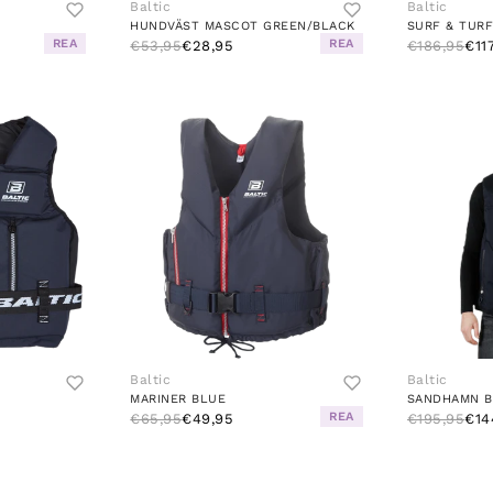
Baltic
Baltic
HUNDVÄST MASCOT GREEN/BLACK
SURF & TURF
REA
REA
€53,95
€28,95
€186,95
€11
Baltic
Baltic
MARINER BLUE
SANDHAMN B
REA
€65,95
€49,95
€195,95
€14