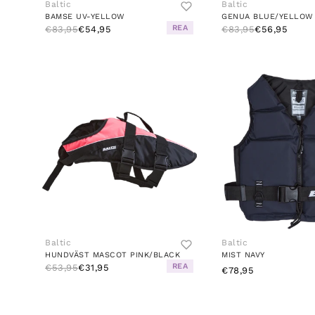
Baltic
Baltic
BAMSE UV-YELLOW
GENUA BLUE/YELLOW
REA
€83,95
€54,95
€83,95
€56,95
Baltic
Baltic
HUNDVÄST MASCOT PINK/BLACK
MIST NAVY
REA
€53,95
€31,95
€78,95