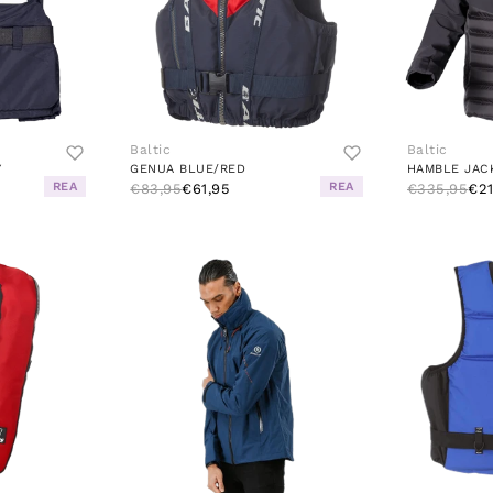
Baltic
Baltic
Y
GENUA BLUE/RED
HAMBLE JAC
REA
REA
€83,95
€61,95
€335,95
€21