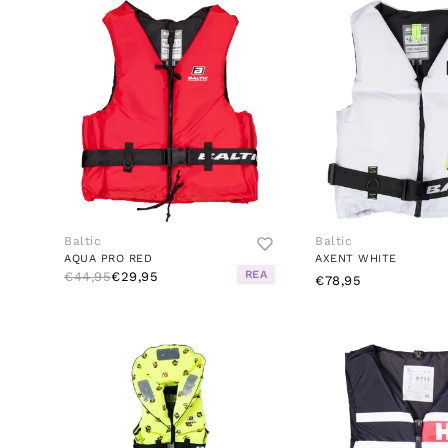
Baltic
Baltic
AQUA PRO RED
AXENT WHITE
REA
€44,95
€29,95
€78,95