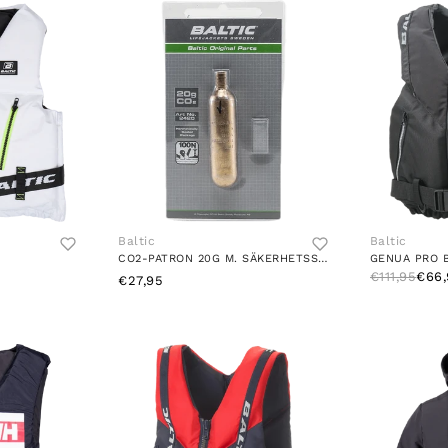
Baltic
Baltic
CO2-PATRON 20G M. SÄKERHETSSTIFT BLACK
GENUA PRO 
€111,95
€66,
€27,95