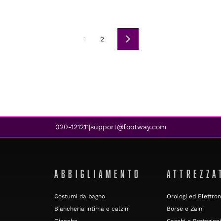
1
2
Avanti
020-121211
support@footway.com
|
ABBIGLIAMENTO
ATTREZZA
Costumi da bagno
Orologi ed Elettron
Biancheria intima e calzini
Borse e Zaini