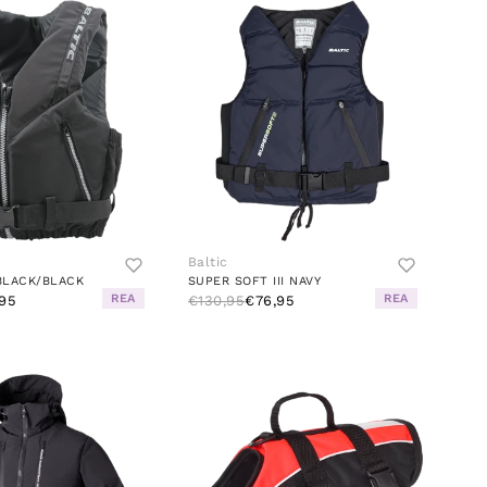
Baltic
BLACK/BLACK
SUPER SOFT III NAVY
REA
REA
95
€130,95
€76,95