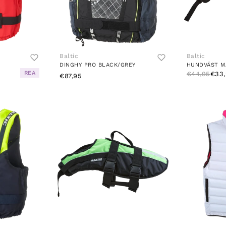
Baltic
Baltic
DINGHY PRO BLACK/GREY
HUNDVÄST M
REA
€44,95
€33,
€87,95