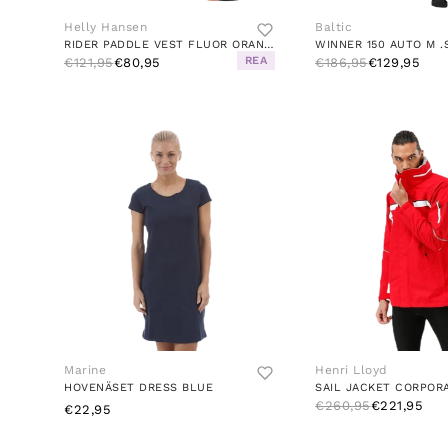
Helly Hansen
Baltic
RIDER PADDLE VEST FLUOR ORANGE
REA
€121,95
€80,95
€186,95
€129,95
Marine
Henri Lloyd
HOVENÄSET DRESS BLUE
SAIL JACKET CORPOR
€260,95
€221,95
€22,95