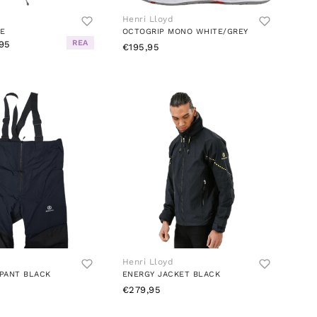
Henri Lloyd
UE
OCTOGRIP MONO WHITE/GREY
REA
95
€195,95
Henri Lloyd
 PANT BLACK
ENERGY JACKET BLACK
€279,95