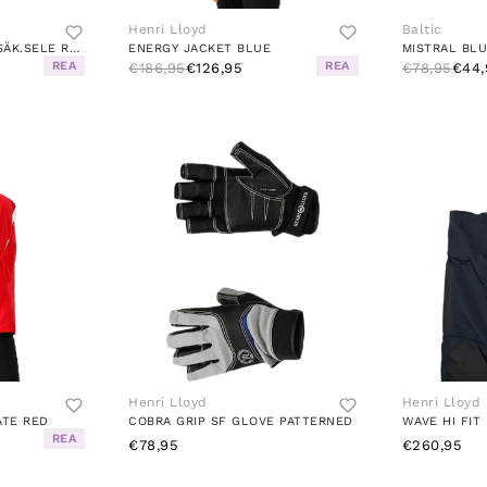
Henri Lloyd
Baltic
WINNER 150 AUTO M .SÄK.SELE RED
ENERGY JACKET BLUE
MISTRAL BL
REA
REA
€186,95
€126,95
€78,95
€44,
Henri Lloyd
Henri Lloyd
ATE RED
COBRA GRIP SF GLOVE PATTERNED
WAVE HI FIT
REA
€78,95
€260,95