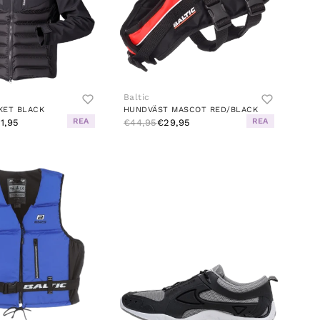
Baltic
KET BLACK
HUNDVÄST MASCOT RED/BLACK
REA
REA
1,95
€44,95
€29,95