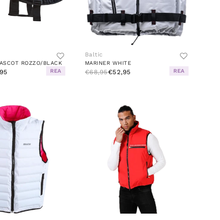
Baltic
ASCOT ROZZO/BLACK
MARINER WHITE
REA
REA
95
€68,95
€52,95