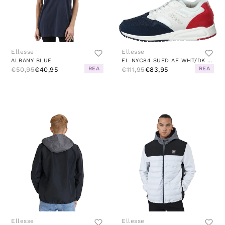
Ellesse
Ellesse
ALBANY BLUE
EL NYC84 SUED AF WHT/DK BLU/RED
REA
REA
€50,95
€40,95
€111,95
€83,95
Ellesse
Ellesse