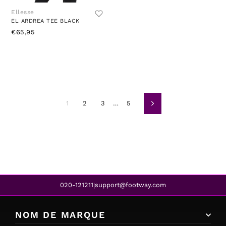
Ellesse
EL ARDREA TEE BLACK
€65,95
1
2
3
…
5
Suivant
020-121211
support@footway.com
|
NOM DE MARQUE