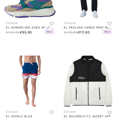
Ellesse
Ellesse
EL AURANO MID SUED AF LT KHK/DK TRQS/LT PU
EL PAOLOAS CARGO PANT BLACK
REA
REA
€149,95
€95,95
€139,95
€111,95
Ellesse
Ellesse
EL CEFALU BLUE
EL SOLAROLO FZ JACKET OFF