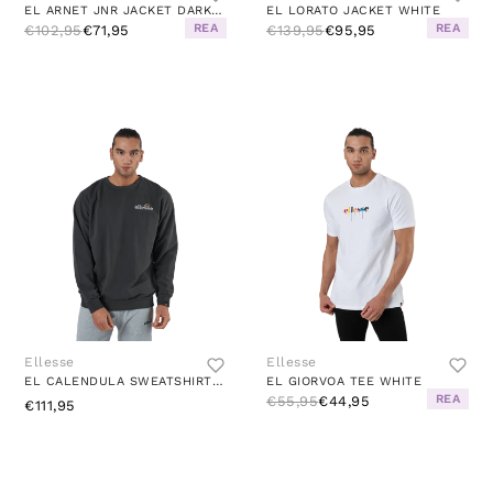
EL ARNET JNR JACKET DARK GREY MARL/BLACK
EL LORATO JACKET WHITE
REA
REA
€102,95
€71,95
€139,95
€95,95
Ellesse
Ellesse
EL CALENDULA SWEATSHIRT BLACK
EL GIORVOA TEE WHITE
REA
€55,95
€44,95
€111,95