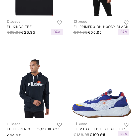
Ellesse
Ellesse
EL KINGS TEE
EL PRIMERO OH HOODY BLACK
REA
REA
€35,95
€28,95
€111,95
€56,95
Ellesse
Ellesse
EL FERRER OH HOODY BLACK
EL MASSELLO TEXT AF BLU/WHT/RED
REA
€139,95
€100,95
€98,95